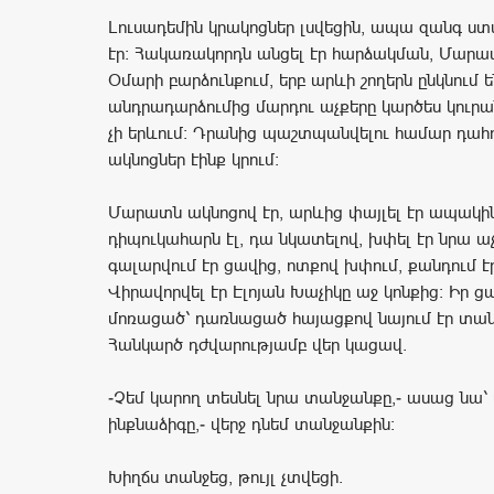
Լուսադեմին կրակոցներ լսվեցին, ապա զանգ ստ
էր: Հակառակորդն անցել էր հարձակման, Մարատ
Օմարի բարձունքում, երբ արևի շողերն ընկնում ե
անդրադարձումից մարդու աչքերը կարծես կուրանո
չի երևում: Դրանից պաշտպանվելու համար դահո
ակնոցներ էինք կրում:
Մարատն ակնոցով էր, արևից փայլել էր ապակի
դիպուկահարն էլ, դա նկատելով, խփել էր նրա 
գալարվում էր ցավից, ոտքով խփում, քանդում էր
Վիրավորվել էր Էլոյան Խաչիկը աջ կոնքից: Իր ց
մոռացած՝ դառնացած հայացքով նայում էր տանջ
Հանկարծ դժվարությամբ վեր կացավ.
-Չեմ կարող տեսնել նրա տանջանքը,- ասաց նա՝ 
ինքնաձիգը,- վերջ դնեմ տանջանքին:
Խիղճս տանջեց, թույլ չտվեցի.