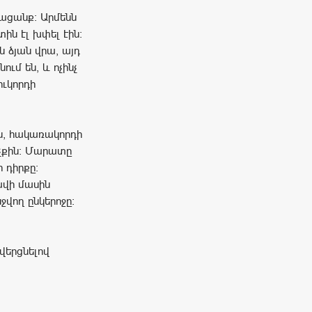
ացանք: Արմենն
ին էլ խփել էին:
ն ձյան վրա, այդ
ւմ են, և ոչինչ
ւկորդի
ն, հակառակորդի
աչքին: Մարատը
 դիրքը:
ավի մասին
վող ընկերոջը:
վերցնելով