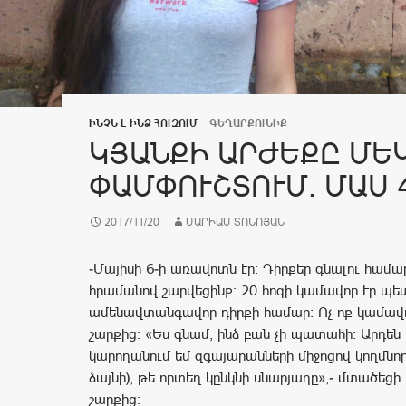
ԻՆՉՆ Է ԻՆՁ ՀՈՒԶՈՒՄ
ԳԵՂԱՐՔՈՒՆԻՔ
ԿՅԱՆՔԻ ԱՐԺԵՔԸ ՄԵ
ՓԱՄՓՈՒՇՏՈՒՄ. ՄԱՍ 
2017/11/20
ՄԱՐԻԱՄ ՏՈՆՈՅԱՆ
-Մայիսի 6-ի առավոտն էր: Դիրքեր գնալու համ
հրամանով շարվեցինք: 20 հոգի կամավոր էր պետ
ամենավտանգավոր դիրքի համար: Ոչ ոք կամավո
շարքից: «Ես գնամ, ինձ բան չի պատահի: Արդեն 
կարողանում եմ զգայարանների միջոցով կողմնոր
ձայնի), թե որտեղ կընկնի սնարյադը»,- մտածեցի 
շարքից: