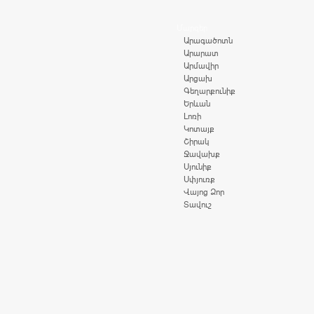
Մարզեր
Արագածոտն
Արարատ
Արմավիր
Արցախ
Գեղարքունիք
Երևան
Լոռի
Կոտայք
Շիրակ
Ջավախք
Սյունիք
Սփյուռք
Վայոց Ձոր
Տավուշ