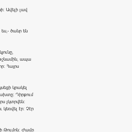
նի: Ավելի լավ
 ես,- ծանր են
յունը,
 թշնամին, ապա
ր: Հայրս
կսեցի կրակել
բախտը: Դիրքում
րս չկտրվեն:
 կեռվել էր: Չէր
ի Թումոն: Ժամը