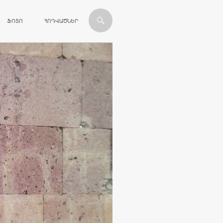
ՎԱՆԴԱԿՈՒԹՅԱՆԸ
ՖՈՏՈ
ՀՈԴՎԱԾՆԵՐ