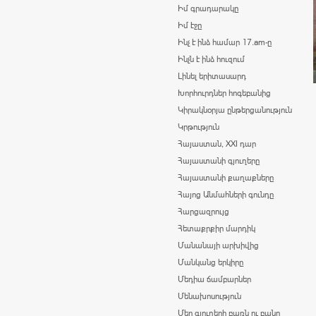
Իմ գրադարակը
Իմ էջը
Ինչ է ինձ համար 17.am-ը
Ինչն է ինձ հուզում
Լինել երիտասարդ
Խորհուրդներ հոգեբանից
Կիրակնօրյա ընթերցանություն
Կրթություն
Հայաստան, XXI դար
Հայաստանի գյուղերը
Հայաստանի քաղաքները
Հայոց Անմահների գունդը
Հարցազրույց
Հետաքրքիր մարդիկ
Մանանայի արխիվից
Մանկանց երկիրը
Մեդիա ճամբարներ
Մենախոսություն
Մեր գյուղերի բառն ու բանը