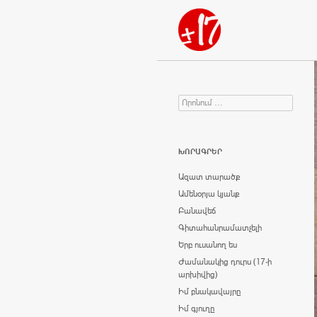
Որոնում
Search for:
ԽՈՐԱԳՐԵՐ
Ազատ տարածք
Ամենօրյա կյանք
Բանավեճ
Գիտահանրամատչելի
Երբ ուսանող ես
Ժամանակից դուրս (17-ի
արխիվից)
Իմ բնակավայրը
Իմ գյուղը