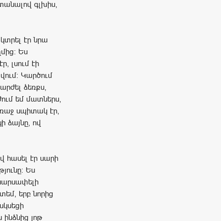
ստանալով գլխիս,
կտրել էր նրա
մից: Ես
ր, լսում էի
ցվում: Կարծում
շարժել ձեռքս,
ժում եմ մատներս,
առաջ սպիտակ էր,
կի ձայնը, ով
վ հասել էր սարի
յունը: Ես
 սարսափելի
տեմ, երբ նորից
 սկսեցի
 ինձնից յոթ