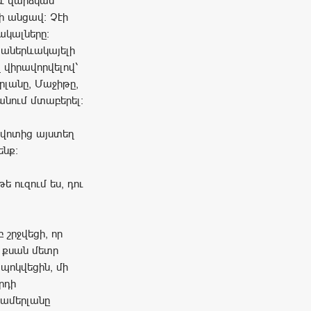
աև վարձկան
ի անցավ: Չէի
ակալները:
 աներևակայելի
 վիրավորվելով՝
րլանը, Մաջիթը,
ղանում մտաբերել:
ավոտից այստեղ
ենք:
ե ուզում ես, դու
 շրջվեցի, որ
 քսան մետր
 պոկվեցին, մի
րդի
Տամերլանը