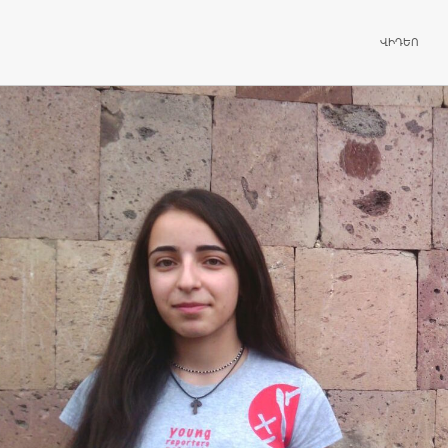
ԱՆՑՆԵԼ ԲՈ
ՎԻԴԵՈ