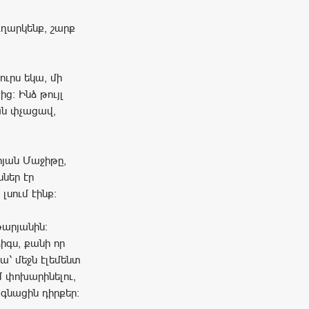
ւղարկենք, շարք
ուրս եկա, մի
ց: Ինձ թույլ
ան փչացավ,
յան Մաջիթը,
ներ էր
լսում էինք:
արյանին:
իգս, քանի որ
ա՝ մեջն էլեմենտ
մ փոխարինելու,
գնացին դիրքեր: