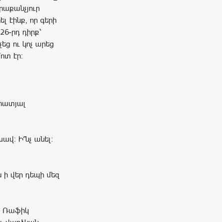
րաքանչյուր
լ էինք, որ գերի
26-րդ դիրք՝
չեց ու կոչ արեց
ոտ էր:
ահատյալ
ավ: Ի՞նչ անել:
ն ի վեր դեպի մեզ
ել Ռաֆիկ