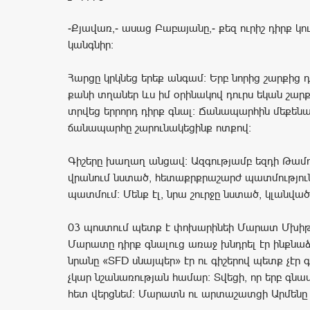
-Քյավառ,- ասաց Բաբայանը,- քեզ ուրիշ դիրք կո
կանգնիր:
Հարցը կրկնեց երեք անգամ: Երբ նորից շարքից դ
քանի տղաներ ևս իմ օրինակով դուրս եկան շարքի
տրվեց երրորդ դիրք գնալ: Ճանապարհին մեքեն
ճանապարհը շարունակեցինք ոտքով:
Գիշերը խաղաղ անցավ: Ազգությամբ եզդի Թամո
վրանում նստած, հետաքրքրաշարժ պատմություն
պատմում: Մենք էլ, նրա շուրջը նստած, կլանված 
03 պոստում պետք է փոխարինեի Մարատ Մխիթ
Մարատը դիրք գնալուց առաջ խնդրել էր ինքնաձ
նրանը «SFD սնայպեր» էր ու գիշերով պետք չէր գ
չկար նշանառության համար: Տվեցի, որ երբ գնա
հետ վերցնեմ: Մարատն ու արտաշատցի Արմենը 