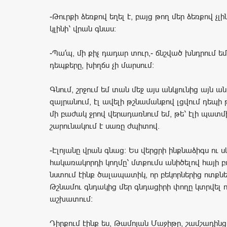
-Թուրքի ձեռքով եղել է, բայց թող մեր ձեռքով չլի
կլինի՝ վրան գնաս:
-Պա՛պ, մի քիչ դադար տուր,- ճնշված խնդրում եմ
դեպքերը, խիղճս չի մարսում:
Գնում, շրջում եմ տան մեջ այս անկյունից այն անկ
զայրանում, էլ ավելի թշնամանքով լցվում դեպի
մի բաժակ ջրով վերադառնում եմ, թե՝ էլի պատմի
շարունակում է սառը ժպիտով.
-Էլոյանը վրան գնաց: Ես վերցրի ինքնաձիգս ու ս
հակառակորդի կողմը՝ մտքումս անիծելով հայի 
նստում էինք ծալապատիկ, որ բեկորներից ոտքնե
Թշնամու գնդակից մեր գնդացիրի փողը կտրվել ու
աշխատում:
Դիրքում էինք ես, Թամոյան Մաջիթը, շամշադինց