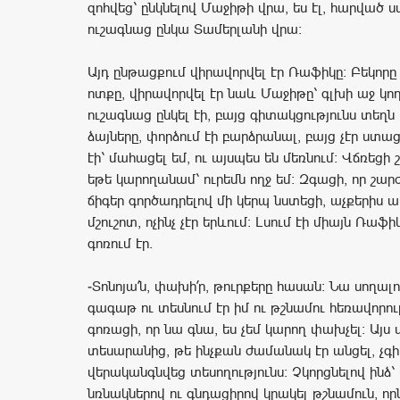
զոհվեց՝ ընկնելով Մաջիթի վրա, ես էլ, հարված 
ուշագնաց ընկա Տամերլանի վրա:
Այդ ընթացքում վիրավորվել էր Ռաֆիկը: Բեկորը 
ոտքը, վիրավորվել էր նաև Մաջիթը՝ գլխի աջ կող
ուշագնաց ընկել էի, բայց գիտակցությունս տեղն է
ձայները, փորձում էի բարձրանալ, բայց չէր ստա
էի՝ մահացել եմ, ու այսպես են մեռնում: Վճռեցի 
եթե կարողանամ՝ ուրեմն ողջ եմ: Զգացի, որ շար
ճիգեր գործադրելով մի կերպ նստեցի, աչքերիս 
մշուշոտ, ոչինչ չէր երևում: Լսում էի միայն Ռաֆի
գոռում էր.
-Տոնոյա՛ն, փախի՛ր, թուրքերը հասան: Նա սողալո
գագաթ ու տեսնում էր իմ ու թշնամու հեռավորութ
գոռացի, որ նա գնա, ես չեմ կարող փախչել: Այս
տեսարանից, թե ինչքան ժամանակ էր անցել, չգի
վերականգնվեց տեսողությունս: Չկորցնելով ինձ՝
նռնակներով ու գնդացիրով կրակել թշնամուն, որն