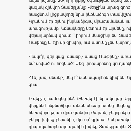
Ավետիսյանը: 26-րդ դիրքից օգնության եկավ ն
կազակ զինվոր Տամերլանը: Վերջինս արագ գործ
հասցնում լիցքավորել նրա ինքնաձիգի փամփշտ
Կրակում էր երկու ինքնաձիգով միաժամանակ ու
արագությամբ: Նռնակները նետում էր Արմենը, ով
վերադարձավ վրան: Դիրքում մնացինք ես, Տամե
Ռաֆիկը և էլի մի զինվոր, ում անունը չեմ կարո
-Հակո՛բ, վեր կաց, գնանք,- ասաց Ռաֆիկը,- առ
ես՝ սոված ու հոգնած: Մեզ փոխարինող կուղարկ
-Դե, լավ, մնանք, մեկ է՝ ճանապարհին կխփեն: Եթ
գնա:
Ի վերջո, համոզեց ինձ: Թեքվել էի նրա կողմը: Երբ
վերցնեմ ինքնաձիգս, ականանետը խփեց մեզնից
հեռավորության վրա գտնվող ժայռին, բեկորները
բեկոր խփեց բերանիս, մյուսը՝ գլխիս: Հակառակո
դիպուկահարն այդ պահին խփեց Տամերլանին: 