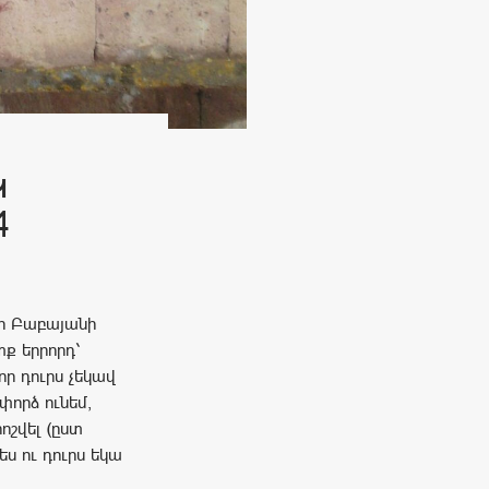
Կ
4
ար Բաբայանի
ք երրորդ՝
ր դուրս չեկավ
փորձ ունեմ,
ոշվել (ըստ
ես ու դուրս եկա