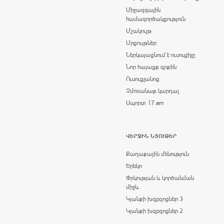
Միջազգային
համագործակցություն
Մշակույթ
Մրցույթներ
Ներկայացնում է ուսուցիչը
Նոր հայացք գրքին
Ուսուցչանոց
Չմոռանաք կարդալ
Սպորտ 17.am
ՎԵՐՋԻՆ ՆՅՈՒԹԵՐ
Քաղաքային մենություն
Երեկո
Փրկության և կործանման
միջև
Կյանքի խզբզոցներ 3
Կյանքի խզբզոցներ 2