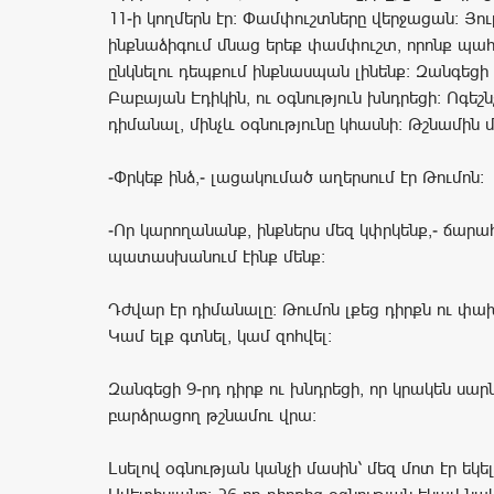
11-ի կողմերն էր: Փամփուշտները վերջացան: Յու
ինքնաձիգում մնաց երեք փամփուշտ, որոնք պահե
ընկնելու դեպքում ինքնասպան լինենք: Զանգեցի 
Բաբայան Էդիկին, ու օգնություն խնդրեցի: Ոգեշն
դիմանալ, մինչև օգնությունը կհասնի: Թշնամին մ
-Փրկեք ինձ,- լացակումած աղերսում էր Թումոն:
-Որ կարողանանք, ինքներս մեզ կփրկենք,- ճար
պատասխանում էինք մենք:
Դժվար էր դիմանալը: Թումոն լքեց դիրքն ու փախ
Կամ ելք գտնել, կամ զոհվել:
Զանգեցի 9-րդ դիրք ու խնդրեցի, որ կրակեն սար
բարձրացող թշնամու վրա:
Լսելով օգնության կանչի մասին՝ մեզ մոտ էր եկ