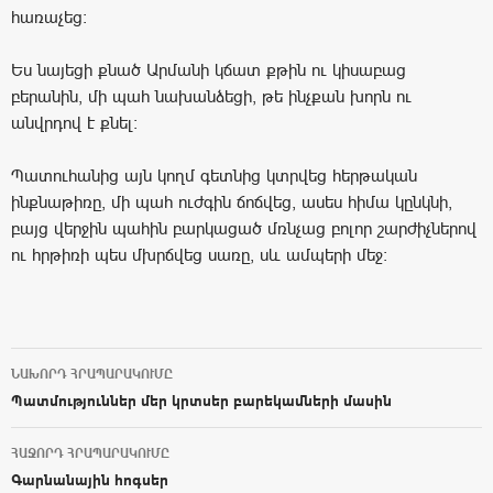
հառաչեց:
Ես նայեցի քնած Արմանի կճատ քթին ու կիսաբաց
բերանին, մի պահ նախանձեցի, թե ինչքան խորն ու
անվրդով է քնել:
Պատուհանից այն կողմ գետնից կտրվեց հերթական
ինքնաթիռը, մի պահ ուժգին ճոճվեց, ասես հիմա կընկնի,
բայց վերջին պահին բարկացած մռնչաց բոլոր շարժիչներով
ու հրթիռի պես մխրճվեց սառը, սև ամպերի մեջ:
ՆԱԽՈՐԴ ՀՐԱՊԱՐԱԿՈՒՄԸ
Post navigation
Պատմություններ մեր կրտսեր բարեկամների մասին
ՀԱՋՈՐԴ ՀՐԱՊԱՐԱԿՈՒՄԸ
Գարնանային հոգսեր