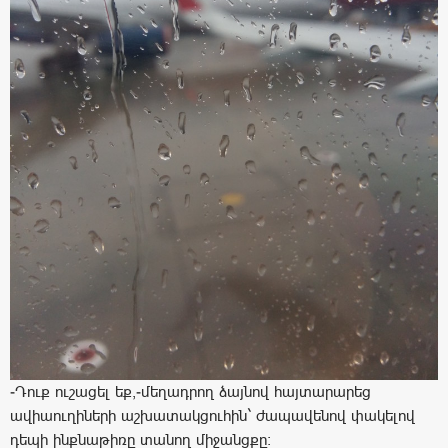
-Դուք ուշացել եք,-մեղադրող ձայնով հայտարարեց
ավիաուղիների աշխատակցուհին` ժապավենով փակելով
դեպի ինքնաթիռը տանող միջանցքը: