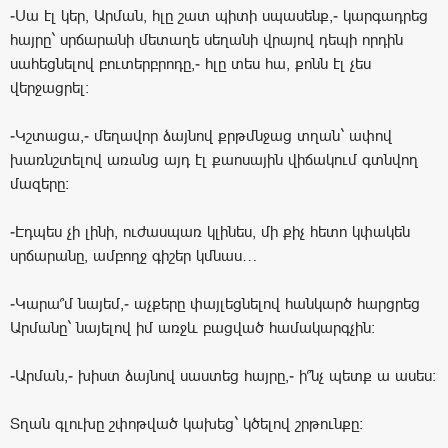
-Սա էլ կեր, Արման, հլը շատ պիտի սպասենք,- կարգադրեց
հայրը` սրճարանի մետաղե սեղանի վրայով դեպի որդին
սահեցնելով բուտերբրոդը,- հլը տես հա, քոնն էլ չես
վերջացրել:
-Կշտացա,- մեղավոր ձայնով քրթմնջաց տղան` ափով
խառնշտելով առանց այդ էլ քաոսային վիճակում գտնվող
մազերը:
-Էդպես չի լինի, ուժասպառ կլինես, մի քիչ հետո կփակեն
սրճարանը, ամբողջ գիշեր կմնաս…
-Կարա՞մ նայեմ,- աչքերը փայլեցնելով հանկարծ հարցրեց
Արմանը` նայելով իմ առջև բացված համակարգչին:
-Արման,- խիստ ձայնով սաստեց հայրը,- ի՞նչ պետք ա ասես:
Տղան գլուխը շփոթված կախեց` կծելով շրթունքը: