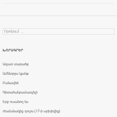
Search for:
ԽՈՐԱԳՐԵՐ
Ազատ տարածք
Ամենօրյա կյանք
Բանավեճ
Գիտահանրամատչելի
Երբ ուսանող ես
Ժամանակից դուրս (17-ի արխիվից)