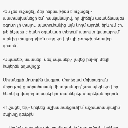
-Ես չեմ ուշացել, ձեր ինքնաթիռն է ուշացել,-
պատասխանեցի ես` հասկանալով, որ վիճելն առանձնապես
օգուտ չի տալու. պատուհանից այն կողմ արդեն երևում էր,
թե ինչպես է ծանր օդանավը տեղում պտույտ կատարում`
արևից փայլող քիթն ուղղելով դեպի թռիչքի հեռավոր
գոտին:
-Սպասեք, սպասեք, մեզ սպասեք,- լսվեց ինչ-որ մեկի
հայերեն բղավոցը:
Միջանցքի մուտքին վազքով մոտեցավ մոխրագույն
մորուքով ցածրահասակ մի տղամարդ` շտապեցնելով իր
հետևից վազող տասներկու-տասներեք տարեկան որդուն:
-Ուշացել եք,- կրկնեց աշխատակցուհին` աշխատանքային
ժպիտը դեմքին:
-…Արման, ուշադիր լսի, որ մի բան եմ պատմում,- կրկնեց