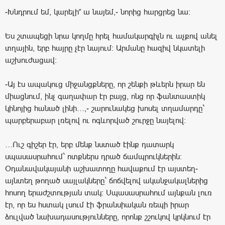
-Խնդրում եմ, կարելի՞ ա նայեմ,- նորից հարցրեց նա:
Ես շտապեցի նրա կողմը հրել համակարգիչն ու աչքով անել
տղային, երբ հայրը չէր նայում: Արմանը հազիվ նկատելի
աշխուժացավ:
-Այ էս ապակուց միջանցքները, որ շենքի թևերն իրար են
միացնում, ինչ գաղափար էր բայց, ոնց որ ֆանտաստիկ
կինոյից հանած լինի…,- շարունակեց խոսել տղամարդը`
պարբերաբար լռելով ու ոգևորված շուրջը նայելով:
…Ուշ գիշեր էր, երբ մենք նստած էինք դատարկ
սպասասրահում` ոտքներս դրած ճամպրուկներին:
Օդանավակայանի աշխատողը հավաքում էր այստեղ-
այնտեղ թողած սայլակները` ճոճվելով ականջակալներից
հոսող երաժշտության տակ: Սպասասրահում այնքան լուռ
էր, որ ես հստակ լսում էի ֆրանսիական ռեպի իրար
ձուլված նախադասությունները, որոնք շշուկով կրկնում էր