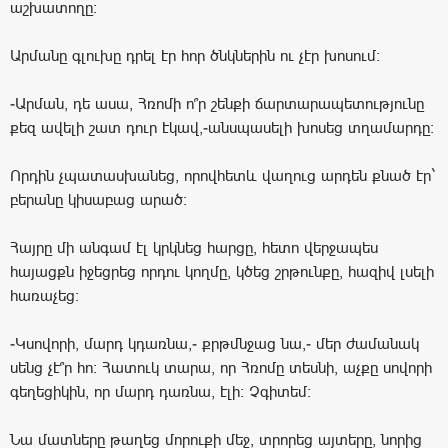
աշխատողը:
Արմանը գլուխը դրել էր հոր ծնկներին ու չէր խոսում:
-Արման, դե ասա, Հռոմի ո՞ր շենքի ճարտարապետությունը
քեզ ավելի շատ դուր էկավ,-անսպասելի խոսեց տղամարդը:
Որդին չպատասխանեց, որովհետև վաղուց արդեն քնած էր`
բերանը կիսաբաց արած:
Հայրը մի անգամ էլ կրկնեց հարցը, հետո վերջապես
հայացքն իջեցրեց որդու կողմը, կծեց շրթունքը, հազիվ լսելի
հառաչեց:
-Կսովորի, մարդ կդառնա,- քրթմնջաց նա,- մեր ժամանակ
սենց չէ՞ր հո: Հատուկ տարա, որ Հռոմը տեսնի, աչքը սովորի
գեղեցիկին, որ մարդ դառնա, էլի: Չգիտեմ:
Նա մատները թաղեց մորուքի մեջ, տրորեց այտերը, նորից