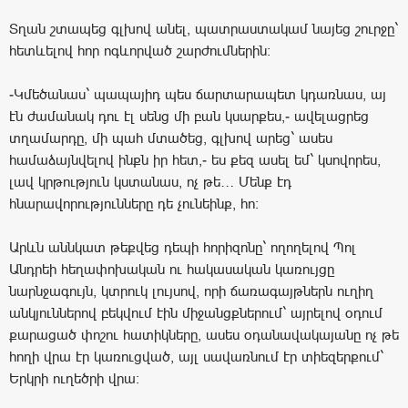
Տղան շտապեց գլխով անել, պատրաստակամ նայեց շուրջը`
հետևելով հոր ոգևորված շարժումներին:
-Կմեծանաս` պապայիդ պես ճարտարապետ կդառնաս, այ
էն ժամանակ դու էլ սենց մի բան կսարքես,- ավելացրեց
տղամարդը, մի պահ մտածեց, գլխով արեց` ասես
համաձայնվելով ինքն իր հետ,- ես քեզ ասել եմ` կսովորես,
լավ կրթություն կստանաս, ոչ թե… Մենք էդ
հնարավորությունները դե չունեինք, հո:
Արևն աննկատ թեքվեց դեպի հորիզոնը` ողողելով Պոլ
Անդրեի հեղափոխական ու հակասական կառույցը
նարնջագույն, կտրուկ լույսով, որի ճառագայթներն ուղիղ
անկյուններով բեկվում էին միջանցքներում` այրելով օդում
քարացած փոշու հատիկները, ասես օդանավակայանը ոչ թե
հողի վրա էր կառուցված, այլ սավառնում էր տիեզերքում`
Երկրի ուղեծրի վրա: