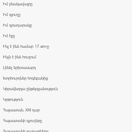
Իմ բնակավայրը
Իմ գյուղը
Իմ գրադարակը
Իմ էջը
Ինչ է ինձ համար 17.am-ը
Ինչն է ինձ հուզում
Լինել երիտասարդ
Խորհուրդներ հոգեբանից
Կիրակնօրյա ընթերցանություն
Կրթություն
Հայաստան, XXI դար
Հայաստանի գյուղերը
Հայաստանի քաղաքները