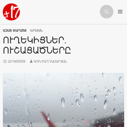
Որոնում
ԱՆՑՆԵԼ ԲՈՎԱՆԴԱԿՈՒԹՅԱՆԸ
ԱԶԱՏ ՏԱՐԱԾՔ
ԵՐԵՒԱՆ
ՈՒՂԵԿԻՑՆԵՐ.
ՈՒՇԱՑԱԾՆԵՐԸ
2019/05/09
ԳՈՌ ԲԱՂԴԱՍԱՐՅԱՆ