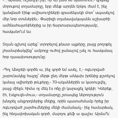
մորուքով տղամարդը, երբ մենք արդեն երկու ժամ է, ինչ
կանգնած էինք ավիաուղիների գրասենյակի մոտ` սպասելով
մեր նոր տոմսերին,- Փարիզի օդանավակայանն աշխարհի
ամենահայտնիներից ա իր ճարտարապետությամբ,
հասկանո՞ւմ ես:
Տղան գլխով արեց` տրորելով քնատ աչքերը, բայց բողոքել
չհամարձակվեց` ամբողջ ուժով ջանալով լսել ու հասկանալ
հոր դասախոսությունը:
-Պոլ Անդրեի գործն ա, ինչ գործ եմ ասել, է,- ոգևորված
շարունակեց հայրը` մերթ ընդ մերթ անկախ իրենից քշտելով
կանաչ սվիտերի թևքերը,- 70-ականներին ա կառուցվել,
բայց մինչև հիմա ոչ մեկ էս ոճը չի կարացել կրկնի: Կներեք,
էհ, էսկյուզե-մուա,- տղամարդը շտապեց ներողություն
խնդրել անցորդներից մեկից, որին պատահմամբ հրեց իր
ոգևորված շարժումներից մեկի ժամանակ,- ինչ համարձակ,
ինչ հեղափոխական գործ, մարդու քեֆ ա գալիս: Արմա՞ն: