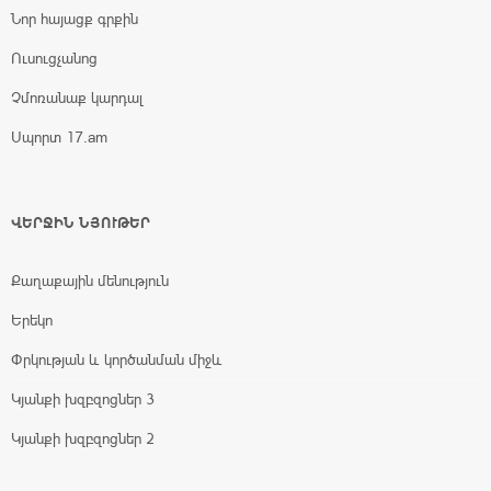
Նոր հայացք գրքին
Ուսուցչանոց
Չմոռանաք կարդալ
Սպորտ 17.am
ՎԵՐՋԻՆ ՆՅՈՒԹԵՐ
Քաղաքային մենություն
Երեկո
Փրկության և կործանման միջև
Կյանքի խզբզոցներ 3
Կյանքի խզբզոցներ 2