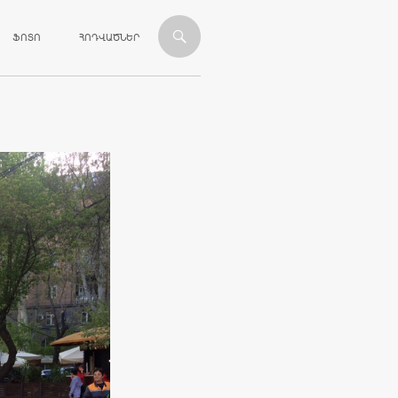
ՎԱՆԴԱԿՈՒԹՅԱՆԸ
ՖՈՏՈ
ՀՈԴՎԱԾՆԵՐ