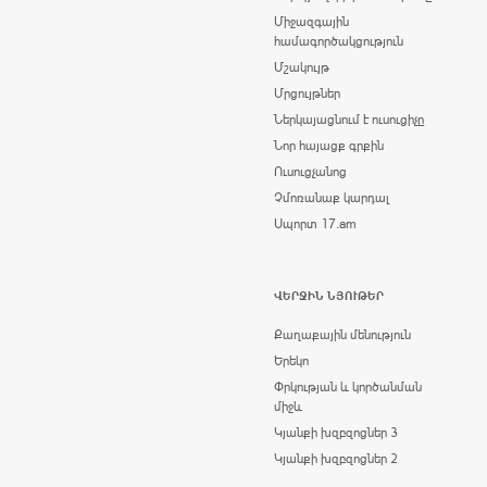
Միջազգային
համագործակցություն
Մշակույթ
Մրցույթներ
Ներկայացնում է ուսուցիչը
Նոր հայացք գրքին
Ուսուցչանոց
Չմոռանաք կարդալ
Սպորտ 17.am
ՎԵՐՋԻՆ ՆՅՈՒԹԵՐ
Քաղաքային մենություն
Երեկո
Փրկության և կործանման
միջև
Կյանքի խզբզոցներ 3
Կյանքի խզբզոցներ 2