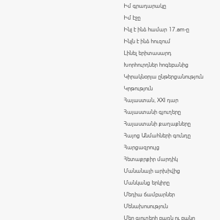
Իմ գրադարակը
Իմ էջը
Ինչ է ինձ համար 17.am-ը
Ինչն է ինձ հուզում
Լինել երիտասարդ
Խորհուրդներ հոգեբանից
Կիրակնօրյա ընթերցանություն
Կրթություն
Հայաստան, XXI դար
Հայաստանի գյուղերը
Հայաստանի քաղաքները
Հայոց Անմահների գունդը
Հարցազրույց
Հետաքրքիր մարդիկ
Մանանայի արխիվից
Մանկանց երկիրը
Մեդիա ճամբարներ
Մենախոսություն
Մեր գյուղերի բառն ու բանը