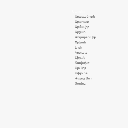
Մարզեր
Արագածոտն
Արարատ
Արմավիր
Արցախ
Գեղարքունիք
Երևան
Լոռի
Կոտայք
Շիրակ
Ջավախք
Սյունիք
Սփյուռք
Վայոց Ձոր
Տավուշ