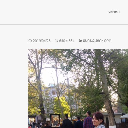
ԱՆՑՆԵԼ ԲՈ
ՎԻԴԵՈ
2019/04/28
640 × 854
ՔԱՂԱՔԱՑՈՒ ՕՐԸ