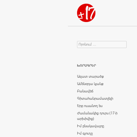
Որոնում
Search for:
ԽՈՐԱԳՐԵՐ
Ազատ տարածք
Ամենօրյա կյանք
Բանավեճ
Գիտահանրամատչելի
Երբ ուսանող ես
Ժամանակից դուրս (17-ի
արխիվից)
Իմ բնակավայրը
Իմ գյուղը