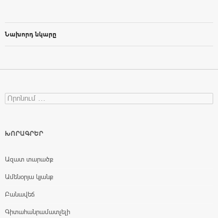
Նախորդ նկարը
Search for:
ԽՈՐԱԳՐԵՐ
Ազատ տարածք
Ամենօրյա կյանք
Բանավեճ
Գիտահանրամատչելի