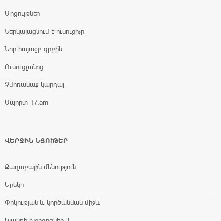
Մրցույթներ
Ներկայացնում է ուսուցիչը
Նոր հայացք գրքին
Ուսուցչանոց
Չմոռանաք կարդալ
Սպորտ 17.am
ՎԵՐՋԻՆ ՆՅՈՒԹԵՐ
Քաղաքային մենություն
Երեկո
Փրկության և կործանման միջև
Կյանքի խզբզոցներ 3