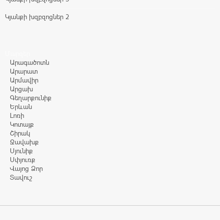
Կյանքի խզբզոցներ 2
Մարզեր
Արագածոտն
Արարատ
Արմավիր
Արցախ
Գեղարքունիք
Երևան
Լոռի
Կոտայք
Շիրակ
Ջավախք
Սյունիք
Սփյուռք
Վայոց Ձոր
Տավուշ