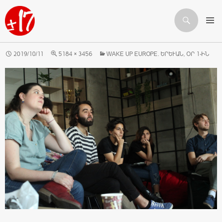
Որոնում
ԱՆՑՆԵԼ ԲՈՎԱՆԴԱԿՈՒԹՅԱՆԸ
2019/10/11
5184 × 3456
WAKE UP EUROPE. ԵՐԵՒԱՆ, ՕՐ 1-ԻՆ