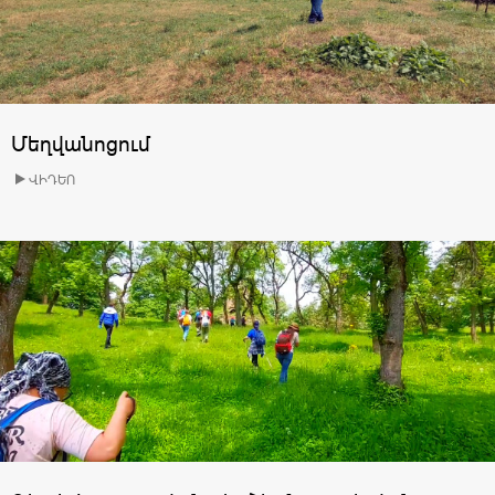
Մեղվանոցում
ՎԻԴԵՈ