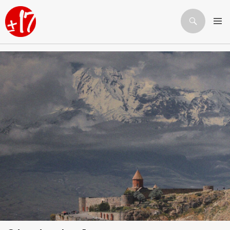
Որոնում
ԱՆՑՆԵԼ ԲՈՎԱՆԴԱԿՈՒԹՅԱՆԸ