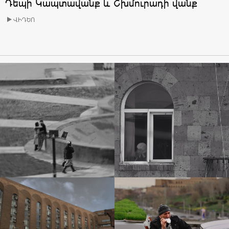
Դեպի Կապտավանք և Շխմուրադի վանք
ՎԻԴԵՈ