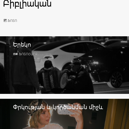
Բիբլիական
ՖՈՏՈ
Երեկո
ՖՈՏՈՇԱՐՔ
Փրկության և կործանման միջև