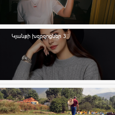
Կյանքի խզբզոցներ 3