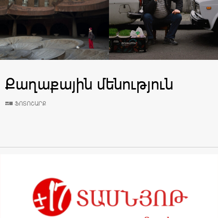
Քաղաքային մենություն
ՖՈՏՈՇԱՐՔ