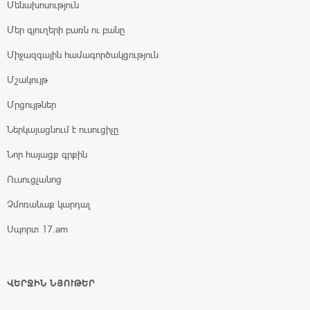
Մենախոսություն
Մեր գյուղերի բառն ու բանը
Միջազգային համագործակցություն
Մշակույթ
Մրցույթներ
Ներկայացնում է ուսուցիչը
Նոր հայացք գրքին
Ուսուցչանոց
Չմոռանաք կարդալ
Սպորտ 17.am
ՎԵՐՋԻՆ ՆՅՈՒԹԵՐ