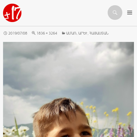
Որոնում
ԱՆՑՆԵԼ ԲՈՎԱՆԴԱԿՈՒԹՅԱՆԸ
2019/07/08
1836 × 3264
ԱՄԱՌ, ԱՐԵՒ, ՀԱՅԱՍՏԱՆ