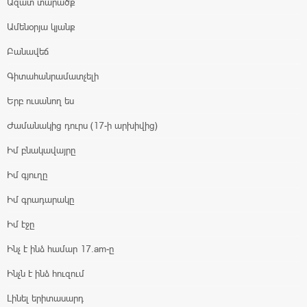
Ազատ տարածք
Ամենօրյա կյանք
Բանավեճ
Գիտահանրամատչելի
Երբ ուսանող ես
Ժամանակից դուրս (17-ի արխիվից)
Իմ բնակավայրը
Իմ գյուղը
Իմ գրադարակը
Իմ էջը
Ինչ է ինձ համար 17.am-ը
Ինչն է ինձ հուզում
Լինել երիտասարդ