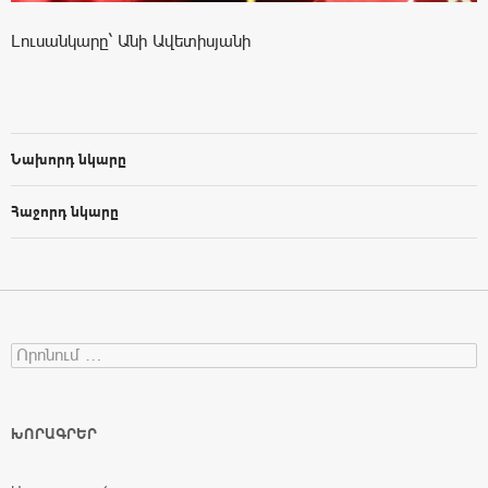
Լուսանկարը` Անի Ավետիսյանի
Նախորդ նկարը
Հաջորդ նկարը
Search for:
ԽՈՐԱԳՐԵՐ