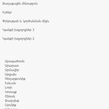
Քաղաքային մենություն
Երեկո
Փրկության և կործանման միջև
Կյանքի խզբզոցներ 3
Կյանքի խզբզոցներ 2
Մարզեր
Արագածոտն
Արարատ
Արմավիր
Արցախ
Գեղարքունիք
Երևան
Լոռի
Կոտայք
Շիրակ
Ջավախք
Սյունիք