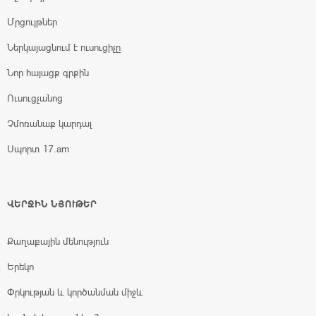
Մրցույթներ
Ներկայացնում է ուսուցիչը
Նոր հայացք գրքին
Ուսուցչանոց
Չմոռանաք կարդալ
Սպորտ 17.am
ՎԵՐՋԻՆ ՆՅՈՒԹԵՐ
Քաղաքային մենություն
Երեկո
Փրկության և կործանման միջև