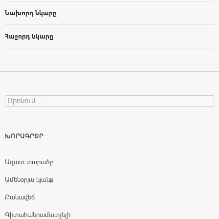
Նախորդ նկարը
Հաջորդ նկարը
Search for:
ԽՈՐԱԳՐԵՐ
Ազատ տարածք
Ամենօրյա կյանք
Բանավեճ
Գիտահանրամատչելի