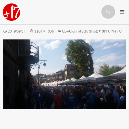
Որոնում
ԱՆՑՆԵԼ ԲՈՎԱՆԴԱԿՈՒԹՅԱՆԸ
2019/09/21
3264 × 1836
ԱՆԿԱԽՈՒԹՅԱՆ ՏՈՆԸ ԳՅՈՒՄՐԻՈՒՄ