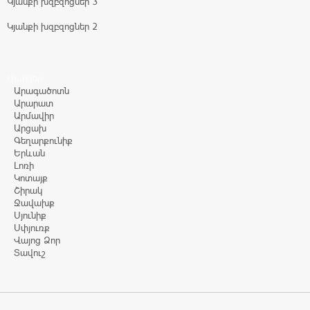
Կյանքի խզբզոցներ 3
Կյանքի խզբզոցներ 2
Մարզեր
Արագածոտն
Արարատ
Արմավիր
Արցախ
Գեղարքունիք
Երևան
Լոռի
Կոտայք
Շիրակ
Ջավախք
Սյունիք
Սփյուռք
Վայոց Ձոր
Տավուշ