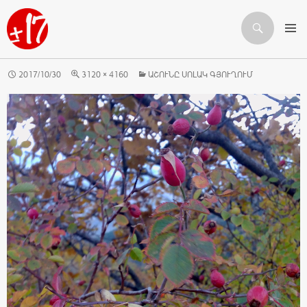
Որոնում
ԱՆՑՆԵԼ ԲՈՎԱՆԴԱԿՈՒԹՅԱՆԸ
2017/10/30
3120 × 4160
ԱՇՈՒՆԸ ՍՈԼԱԿ ԳՅՈՒՂՈՒՄ