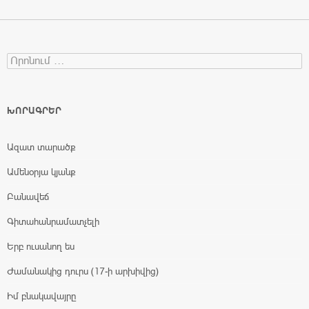
Search for:
ԽՈՐԱԳՐԵՐ
Ազատ տարածք
Ամենօրյա կյանք
Բանավեճ
Գիտահանրամատչելի
Երբ ուսանող ես
Ժամանակից դուրս (17-ի արխիվից)
Իմ բնակավայրը