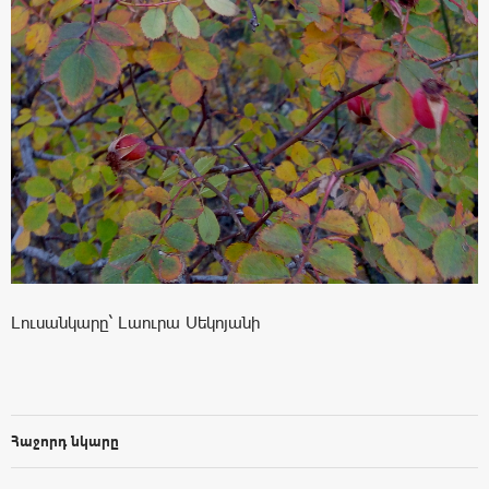
Լուսանկարը` Լաուրա Սեկոյանի
Հաջորդ նկարը