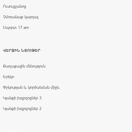
Ուսուցչանոց
Չմոռանաք կարդալ
Սպորտ 17.am
ՎԵՐՋԻՆ ՆՅՈՒԹԵՐ
Քաղաքային մենություն
Երեկո
Փրկության և կործանման միջև
Կյանքի խզբզոցներ 3
Կյանքի խզբզոցներ 2
Մարզեր