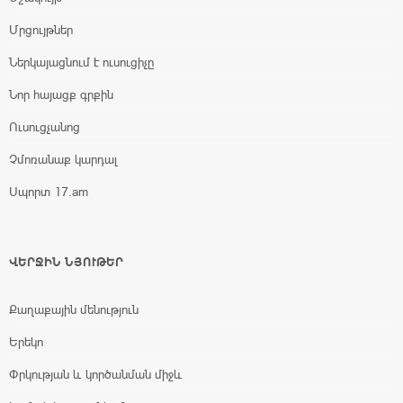
Մրցույթներ
Ներկայացնում է ուսուցիչը
Նոր հայացք գրքին
Ուսուցչանոց
Չմոռանաք կարդալ
Սպորտ 17.am
ՎԵՐՋԻՆ ՆՅՈՒԹԵՐ
Քաղաքային մենություն
Երեկո
Փրկության և կործանման միջև