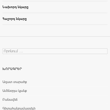
Նախորդ նկարը
Հաջորդ նկարը
Search for:
ԽՈՐԱԳՐԵՐ
Ազատ տարածք
Ամենօրյա կյանք
Բանավեճ
Գիտահանրամատչելի