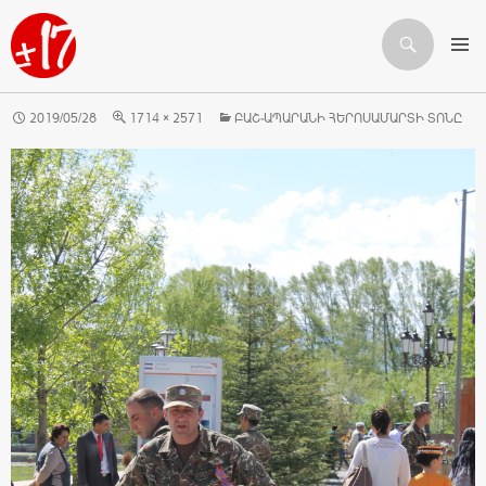
Որոնում
ԱՆՑՆԵԼ ԲՈՎԱՆԴԱԿՈՒԹՅԱՆԸ
2019/05/28
1714 × 2571
ԲԱՇ-ԱՊԱՐԱՆԻ ՀԵՐՈՍԱՄԱՐՏԻ ՏՈՆԸ