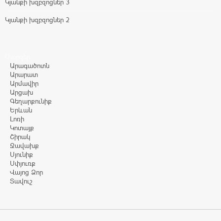
Կյանքի խզբզոցներ 3
Կյանքի խզբզոցներ 2
Մարզեր
Արագածոտն
Արարատ
Արմավիր
Արցախ
Գեղարքունիք
Երևան
Լոռի
Կոտայք
Շիրակ
Ջավախք
Սյունիք
Սփյուռք
Վայոց Ձոր
Տավուշ