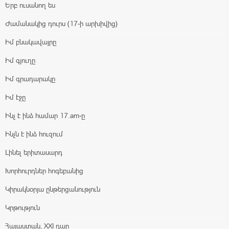
Երբ ուսանող ես
Ժամանակից դուրս (17-ի արխիվից)
Իմ բնակավայրը
Իմ գյուղը
Իմ գրադարակը
Իմ էջը
Ինչ է ինձ համար 17.am-ը
Ինչն է ինձ հուզում
Լինել երիտասարդ
Խորհուրդներ հոգեբանից
Կիրակնօրյա ընթերցանություն
Կրթություն
Հայաստան, XXI դար