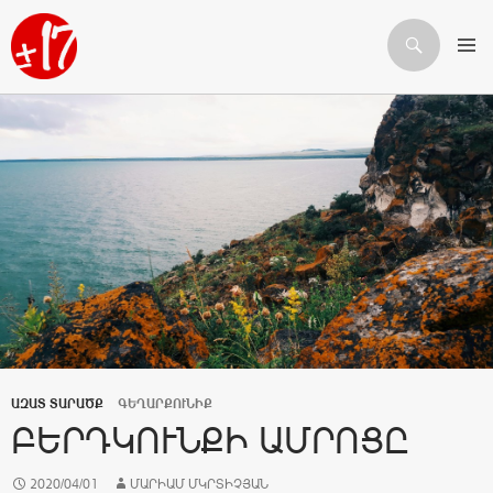
Որոնում
ԱՆՑՆԵԼ ԲՈՎԱՆԴԱԿՈՒԹՅԱՆԸ
ԱԶԱՏ ՏԱՐԱԾՔ
ԳԵՂԱՐՔՈՒՆԻՔ
ԲԵՐԴԿՈՒՆՔԻ ԱՄՐՈՑԸ
2020/04/01
ՄԱՐԻԱՄ ՄԿՐՏԻՉՅԱՆ