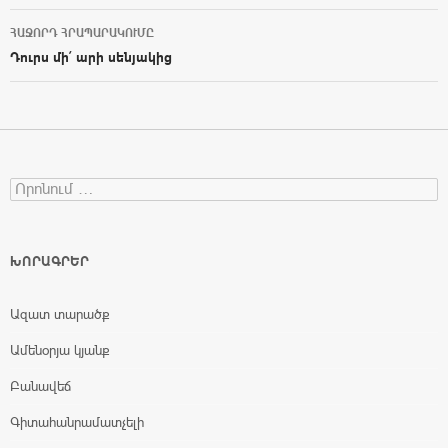
ՀԱՋՈՐԴ ՀՐԱՊԱՐԱԿՈՒՄԸ
Դուրս մի՛ արի սենյակից
Search for:
ԽՈՐԱԳՐԵՐ
Ազատ տարածք
Ամենօրյա կյանք
Բանավեճ
Գիտահանրամատչելի