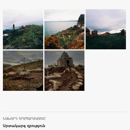
ՆԱԽՈՐԴ ՀՐԱՊԱՐԱԿՈՒՄԸ
Post navigation
Արտակարգ դրություն