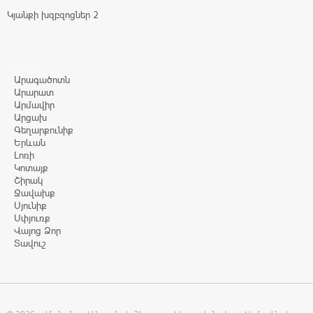
Կյանքի խզբզոցներ 2
Մարզեր
Արագածոտն
Արարատ
Արմավիր
Արցախ
Գեղարքունիք
Երևան
Լոռի
Կոտայք
Շիրակ
Ջավախք
Սյունիք
Սփյուռք
Վայոց Ձոր
Տավուշ