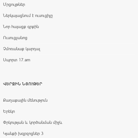
Մրցույթներ
Ներկայացնում է ուսուցիչը
Նոր հայացք գրքին
Ուսուցչանոց
Չմոռանաք կարդալ
Սպորտ 17.am
ՎԵՐՋԻՆ ՆՅՈՒԹԵՐ
Քաղաքային մենություն
Երեկո
Փրկության և կործանման միջև
Կյանքի խզբզոցներ 3