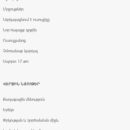
Մրցույթներ
Ներկայացնում է ուսուցիչը
Նոր հայացք գրքին
Ուսուցչանոց
Չմոռանաք կարդալ
Սպորտ 17.am
ՎԵՐՋԻՆ ՆՅՈՒԹԵՐ
Քաղաքային մենություն
Երեկո
Փրկության և կործանման միջև