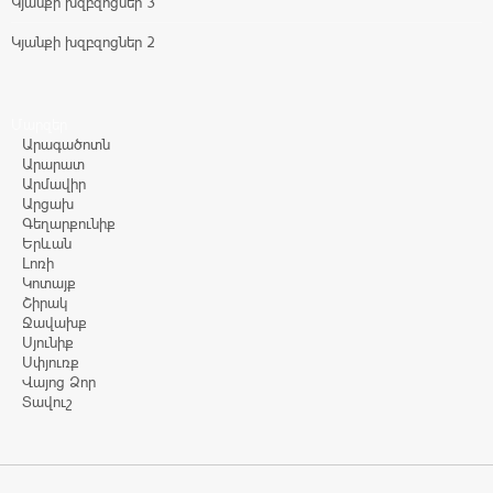
Կյանքի խզբզոցներ 3
Կյանքի խզբզոցներ 2
Մարզեր
Արագածոտն
Արարատ
Արմավիր
Արցախ
Գեղարքունիք
Երևան
Լոռի
Կոտայք
Շիրակ
Ջավախք
Սյունիք
Սփյուռք
Վայոց Ձոր
Տավուշ