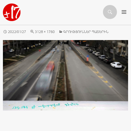
Որոնում
ԱՆՑՆԵԼ ԲՈՎԱՆԴԱԿՈՒԹՅԱՆԸ
2022/01/27
3128 × 1760
ԳՐՈՒԹՅՈՒՆՆԵՐ ՊԱՏԵՐԻՆ