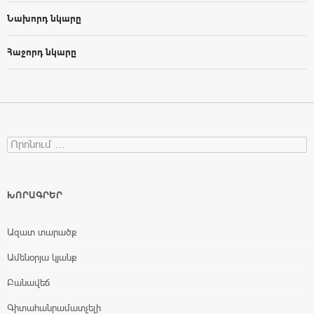
Նախորդ նկարը
Հաջորդ նկարը
Search for:
ԽՈՐԱԳՐԵՐ
Ազատ տարածք
Ամենօրյա կյանք
Բանավեճ
Գիտահանրամատչելի