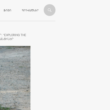
ՎԱՆԴԱԿՈՒԹՅԱՆԸ
ՖՈՏՈ
ՀՈԴՎԱԾՆԵՐ
. “EXPLORING THE
ԿԱՆՑԻՆԵՐ