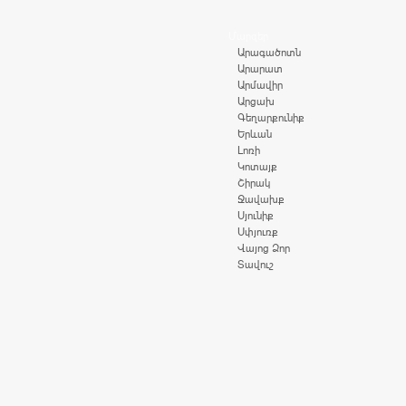
Մարզեր
Արագածոտն
Արարատ
Արմավիր
Արցախ
Գեղարքունիք
Երևան
Լոռի
Կոտայք
Շիրակ
Ջավախք
Սյունիք
Սփյուռք
Վայոց Ձոր
Տավուշ