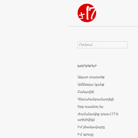
Որոնում
Search for:
ԽՈՐԱԳՐԵՐ
Ազատ տարածք
Ամենօրյա կյանք
Բանավեճ
Գիտահանրամատչելի
Երբ ուսանող ես
Ժամանակից դուրս (17-ի
արխիվից)
Իմ բնակավայրը
Իմ գյուղը