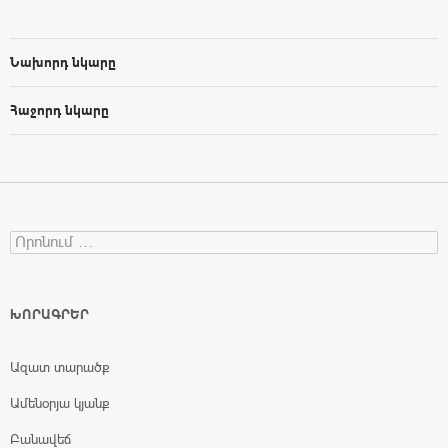
Նախորդ նկարը
Հաջորդ նկարը
Search for:
ԽՈՐԱԳՐԵՐ
Ազատ տարածք
Ամենօրյա կյանք
Բանավեճ