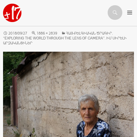
Որոնում
ԱՆՑՆԵԼ ԲՈՎԱՆԴԱԿՈՒԹՅԱՆԸ
2018/09/27
1886 × 2839
ՀԱՅ-ԲԵԼԳԻԱԿԱՆ ԾՐԱԳԻՐ.
“EXPLORING THE WORLD THROUGH THE LENS OF CAMERA”. ԻՄ ՍԻՐԵԼԻ
ԱՐԶԱԿԱՆՑԻՆԵՐ