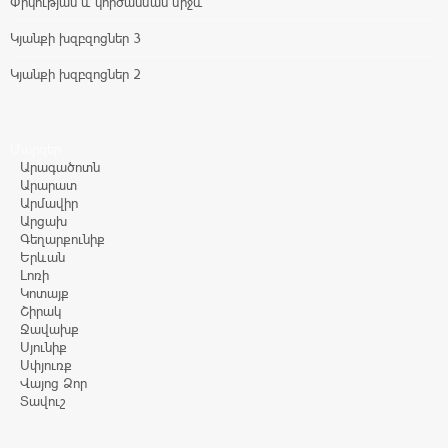
Փրկության և կործանման միջև
Կյանքի խզբզոցներ 3
Կյանքի խզբզոցներ 2
Մարզեր
Արագածոտն
Արարատ
Արմավիր
Արցախ
Գեղարքունիք
Երևան
Լոռի
Կոտայք
Շիրակ
Ջավախք
Սյունիք
Սփյուռք
Վայոց Ձոր
Տավուշ