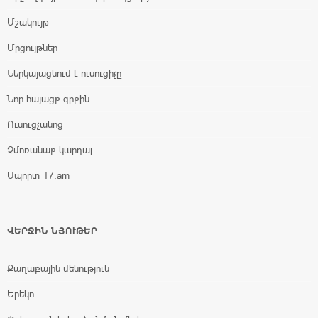
Մշակույթ
Մրցույթներ
Ներկայացնում է ուսուցիչը
Նոր հայացք գրքին
Ուսուցչանոց
Չմոռանաք կարդալ
Սպորտ 17.am
ՎԵՐՋԻՆ ՆՅՈՒԹԵՐ
Քաղաքային մենություն
Երեկո