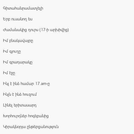
Գիտահանրամատչելի
Երբ ուսանող ես
Ժամանակից դուրս (17-ի արխիվից)
Իմ բնակավայրը
Իմ գյուղը
Իմ գրադարակը
Իմ էջը
Ինչ է ինձ համար 17.am-ը
Ինչն է ինձ հուզում
Լինել երիտասարդ
Խորհուրդներ հոգեբանից
Կիրակնօրյա ընթերցանություն