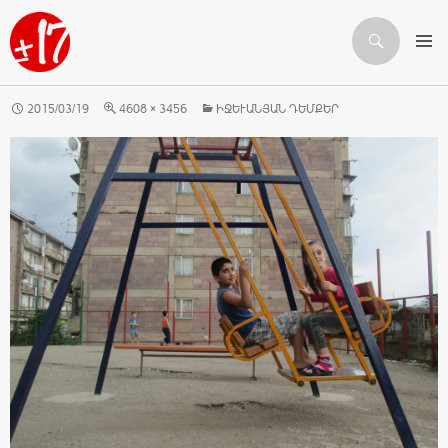
Որոնում
ԱՆՑՆԵԼ ԲՈՎԱՆԴԱԿՈՒԹՅԱՆԸ
2015/03/19
4608 × 3456
ԻՋԵՒԱՆՅԱՆ ԴԵՄՔԵՐ