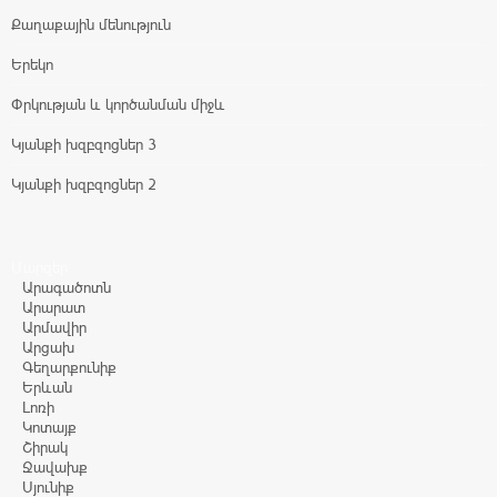
Քաղաքային մենություն
Երեկո
Փրկության և կործանման միջև
Կյանքի խզբզոցներ 3
Կյանքի խզբզոցներ 2
Մարզեր
Արագածոտն
Արարատ
Արմավիր
Արցախ
Գեղարքունիք
Երևան
Լոռի
Կոտայք
Շիրակ
Ջավախք
Սյունիք