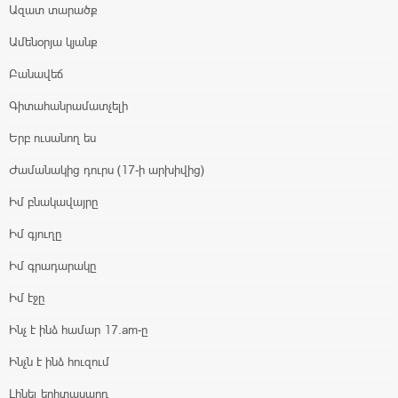
Ազատ տարածք
Ամենօրյա կյանք
Բանավեճ
Գիտահանրամատչելի
Երբ ուսանող ես
Ժամանակից դուրս (17-ի արխիվից)
Իմ բնակավայրը
Իմ գյուղը
Իմ գրադարակը
Իմ էջը
Ինչ է ինձ համար 17.am-ը
Ինչն է ինձ հուզում
Լինել երիտասարդ