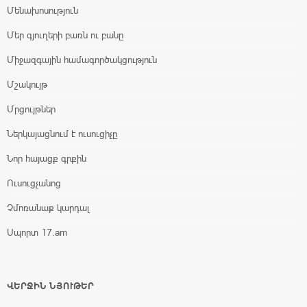
Մենախոսություն
Մեր գյուղերի բառն ու բանը
Միջազգային համագործակցություն
Մշակույթ
Մրցույթներ
Ներկայացնում է ուսուցիչը
Նոր հայացք գրքին
Ուսուցչանոց
Չմոռանաք կարդալ
Սպորտ 17.am
ՎԵՐՋԻՆ ՆՅՈՒԹԵՐ