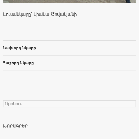
Լուսանկարը՝ Լիանա Ծովանյանի
Նախորդ նկարը
Հաջորդ նկարը
Search for:
ԽՈՐԱԳՐԵՐ