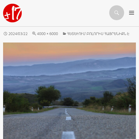
Որոնում
ԱՆՑՆԵԼ ԲՈՎԱՆԴԱԿՈՒԹՅԱՆԸ
2024/03/22
4000 × 6000
ՀԵՏԵՒՈՒՄ ԲՈԼՈՐԻՍ ՀԱՅՐԵՆԻՔՆ Է