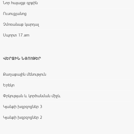
Նոր հայացք գրքին
Ուսուցչանոց
Չմոռանաք կարդալ
Սպորտ 17.am
ՎԵՐՋԻՆ ՆՅՈՒԹԵՐ
Քաղաքային մենություն
Երեկո
Փրկության և կործանման միջև
Կյանքի խզբզոցներ 3
Կյանքի խզբզոցներ 2