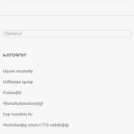
Search for:
ԽՈՐԱԳՐԵՐ
Ազատ տարածք
Ամենօրյա կյանք
Բանավեճ
Գիտահանրամատչելի
Երբ ուսանող ես
Ժամանակից դուրս (17-ի արխիվից)