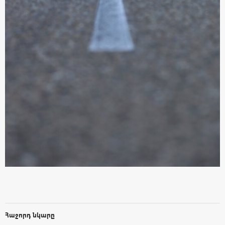
Հաջորդ նկարը