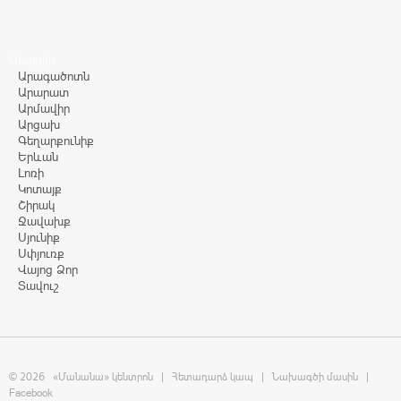
Մարզեր
Արագածոտն
Արարատ
Արմավիր
Արցախ
Գեղարքունիք
Երևան
Լոռի
Կոտայք
Շիրակ
Ջավախք
Սյունիք
Սփյուռք
Վայոց Ձոր
Տավուշ
© 2026
«Մանանա» կենտրոն
|
Հետադարձ կապ
|
Նախագծի մասին
|
Facebook