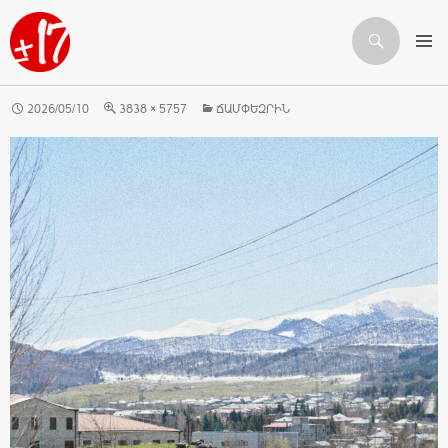
Որոնում
ԱՆՑՆԵԼ ԲՈՎԱՆԴԱԿՈՒԹՅԱՆԸ
2026/05/10
3838 × 5757
ՃԱՄՓԵԶՐԻՆ