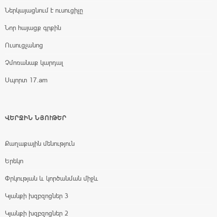
Ներկայացնում է ուսուցիչը
Նոր հայացք գրքին
Ուսուցչանոց
Չմոռանաք կարդալ
Սպորտ 17.am
ՎԵՐՋԻՆ ՆՅՈՒԹԵՐ
Քաղաքային մենություն
Երեկո
Փրկության և կործանման միջև
Կյանքի խզբզոցներ 3
Կյանքի խզբզոցներ 2