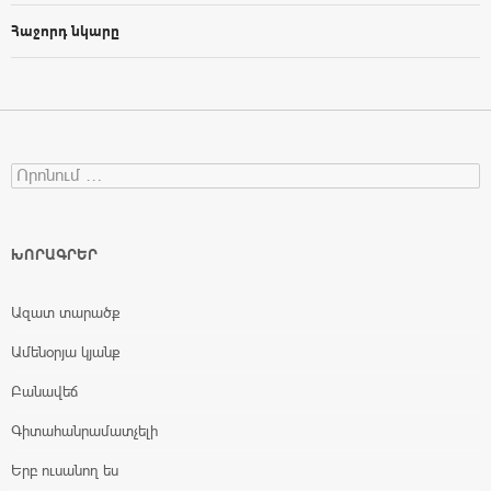
Հաջորդ նկարը
Search for:
ԽՈՐԱԳՐԵՐ
Ազատ տարածք
Ամենօրյա կյանք
Բանավեճ
Գիտահանրամատչելի
Երբ ուսանող ես