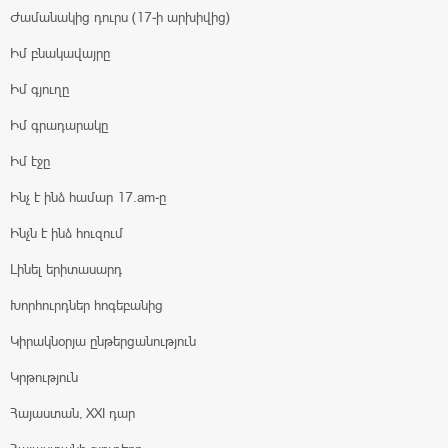
Ժամանակից դուրս (17-ի արխիվից)
Իմ բնակավայրը
Իմ գյուղը
Իմ գրադարակը
Իմ էջը
Ինչ է ինձ համար 17.am-ը
Ինչն է ինձ հուզում
Լինել երիտասարդ
Խորհուրդներ հոգեբանից
Կիրակնօրյա ընթերցանություն
Կրթություն
Հայաստան, XXI դար