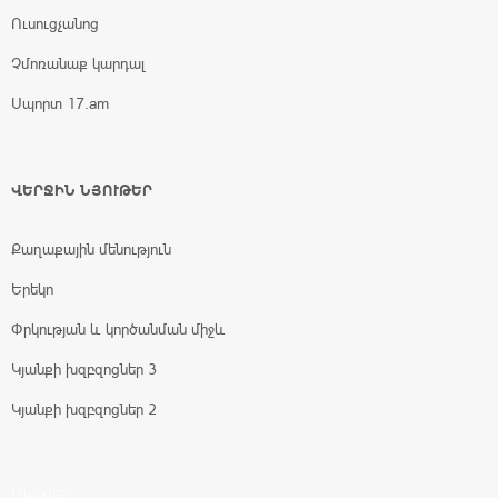
Ուսուցչանոց
Չմոռանաք կարդալ
Սպորտ 17.am
ՎԵՐՋԻՆ ՆՅՈՒԹԵՐ
Քաղաքային մենություն
Երեկո
Փրկության և կործանման միջև
Կյանքի խզբզոցներ 3
Կյանքի խզբզոցներ 2
Մարզեր