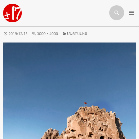
Որոնում
ԱՆՑՆԵԼ ԲՈՎԱՆԴԱԿՈՒԹՅԱՆԸ
2019/12/13
3000 × 4000
ՄԱՅՐԵՆԻՔ