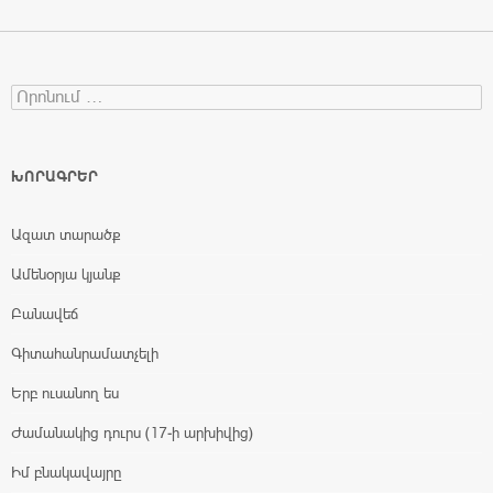
Search for:
ԽՈՐԱԳՐԵՐ
Ազատ տարածք
Ամենօրյա կյանք
Բանավեճ
Գիտահանրամատչելի
Երբ ուսանող ես
Ժամանակից դուրս (17-ի արխիվից)
Իմ բնակավայրը