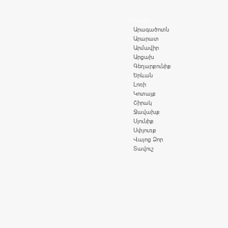
Մարզեր
Արագածոտն
Արարատ
Արմավիր
Արցախ
Գեղարքունիք
Երևան
Լոռի
Կոտայք
Շիրակ
Ջավախք
Սյունիք
Սփյուռք
Վայոց Ձոր
Տավուշ