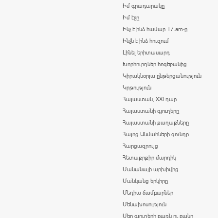
Իմ գրադարակը
Իմ էջը
Ինչ է ինձ համար 17.am-ը
Ինչն է ինձ հուզում
Լինել երիտասարդ
Խորհուրդներ հոգեբանից
Կիրակնօրյա ընթերցանություն
Կրթություն
Հայաստան, XXI դար
Հայաստանի գյուղերը
Հայաստանի քաղաքները
Հայոց Անմահների գունդը
Հարցազրույց
Հետաքրքիր մարդիկ
Մանանայի արխիվից
Մանկանց երկիրը
Մեդիա ճամբարներ
Մենախոսություն
Մեր գյուղերի բառն ու բանը