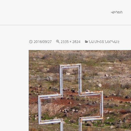
ԱՆՑՆԵԼ ԲՈ
ՎԻԴԵՈ
2016/09/27
2335 × 2824
ՆԱ ՄԻՇՏ ՆԵՐԿԱ Է