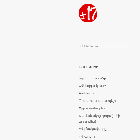
Որոնում
Search for:
ԽՈՐԱԳՐԵՐ
Ազատ տարածք
Ամենօրյա կյանք
Բանավեճ
Գիտահանրամատչելի
Երբ ուսանող ես
Ժամանակից դուրս (17-ի
արխիվից)
Իմ բնակավայրը
Իմ գյուղը