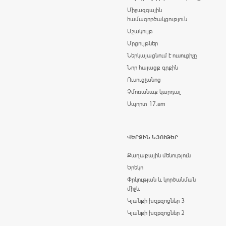
Միջազգային
համագործակցություն
Մշակույթ
Մրցույթներ
Ներկայացնում է ուսուցիչը
Նոր հայացք գրքին
Ուսուցչանոց
Չմոռանաք կարդալ
Սպորտ 17.am
ՎԵՐՋԻՆ ՆՅՈՒԹԵՐ
Քաղաքային մենություն
Երեկո
Փրկության և կործանման
միջև
Կյանքի խզբզոցներ 3
Կյանքի խզբզոցներ 2