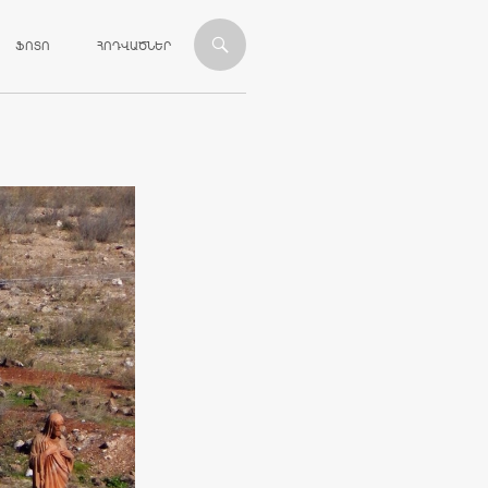
ՎԱՆԴԱԿՈՒԹՅԱՆԸ
ՖՈՏՈ
ՀՈԴՎԱԾՆԵՐ