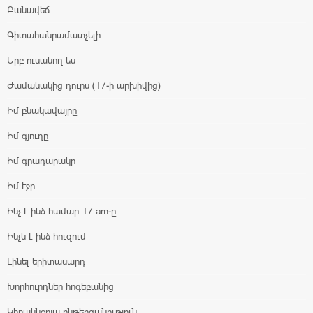
Բանավեճ
Գիտահանրամատչելի
Երբ ուսանող ես
Ժամանակից դուրս (17-ի արխիվից)
Իմ բնակավայրը
Իմ գյուղը
Իմ գրադարակը
Իմ էջը
Ինչ է ինձ համար 17.am-ը
Ինչն է ինձ հուզում
Լինել երիտասարդ
Խորհուրդներ հոգեբանից
Կիրակնօրյա ընթերցանություն