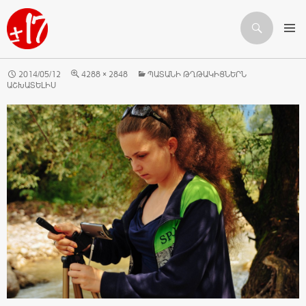
Որոնում
ԱՆՑՆԵԼ ԲՈՎԱՆԴԱԿՈՒԹՅԱՆԸ
2014/05/12
4288 × 2848
ՊԱՏԱՆԻ ԹՂԹԱԿԻՑՆԵՐՆ
ԱՇԽԱՏԵԼԻՍ