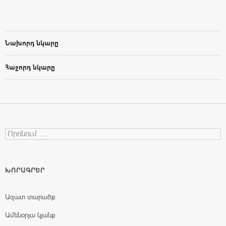
Նախորդ նկարը
Հաջորդ նկարը
Search for:
ԽՈՐԱԳՐԵՐ
Ազատ տարածք
Ամենօրյա կյանք