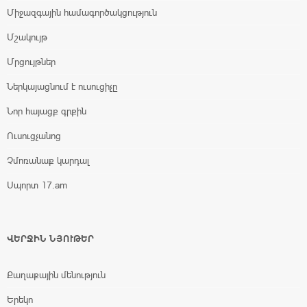
Միջազգային համագործակցություն
Մշակույթ
Մրցույթներ
Ներկայացնում է ուսուցիչը
Նոր հայացք գրքին
Ուսուցչանոց
Չմոռանաք կարդալ
Սպորտ 17.am
ՎԵՐՋԻՆ ՆՅՈՒԹԵՐ
Քաղաքային մենություն
Երեկո