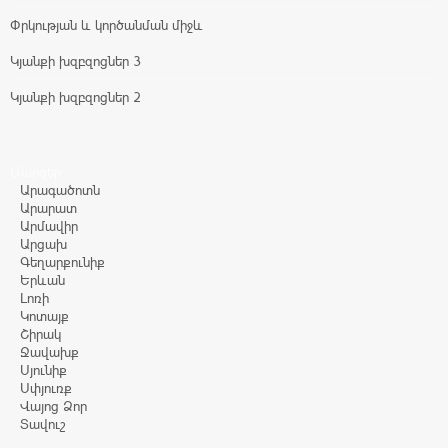
Փրկության և կործանման միջև
Կյանքի խզբզոցներ 3
Կյանքի խզբզոցներ 2
Մարզեր
Արագածոտն
Արարատ
Արմավիր
Արցախ
Գեղարքունիք
Երևան
Լոռի
Կոտայք
Շիրակ
Ջավախք
Սյունիք
Սփյուռք
Վայոց Ձոր
Տավուշ