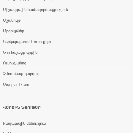
Միջազգային համագործակցություն
Մշակույթ
Մրցույթներ
Ներկայացնում է ուսուցիչը
Նոր հայացք գրքին
Ուսուցչանոց
Չմոռանաք կարդալ
Սպորտ 17.am
ՎԵՐՋԻՆ ՆՅՈՒԹԵՐ
Քաղաքային մենություն