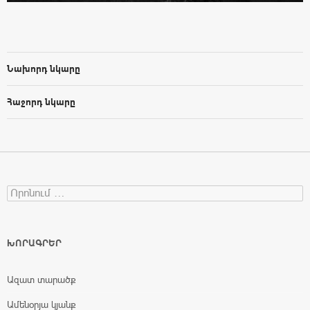
Նախորդ նկարը
Հաջորդ նկարը
Search for:
ԽՈՐԱԳՐԵՐ
Ազատ տարածք
Ամենօրյա կյանք