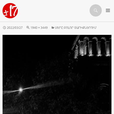
Որոնում
ԱՆՑՆԵԼ ԲՈՎԱՆԴԱԿՈՒԹՅԱՆԸ
2022/03/27
1940 × 3449
ՍԵՐԸ ԲՈԼՈՐ ՏԱՐԻՔՆԵՐՈՒՄ