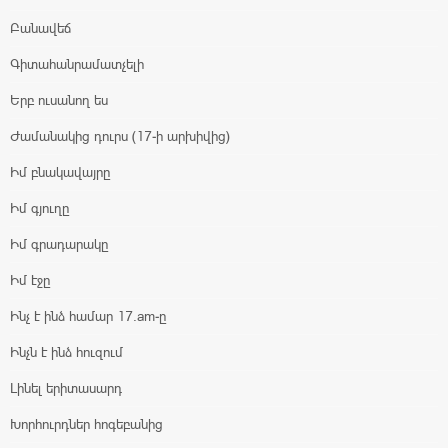
Բանավեճ
Գիտահանրամատչելի
Երբ ուսանող ես
Ժամանակից դուրս (17-ի արխիվից)
Իմ բնակավայրը
Իմ գյուղը
Իմ գրադարակը
Իմ էջը
Ինչ է ինձ համար 17.am-ը
Ինչն է ինձ հուզում
Լինել երիտասարդ
Խորհուրդներ հոգեբանից