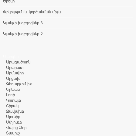
Երեկո
Փրկության և կործանման միջև
Կյանքի խզբզոցներ 3
Կյանքի խզբզոցներ 2
Մարզեր
Արագածոտն
Արարատ
Արմավիր
Արցախ
Գեղարքունիք
Երևան
Լոռի
Կոտայք
Շիրակ
Ջավախք
Սյունիք
Սփյուռք
Վայոց Ձոր
Տավուշ