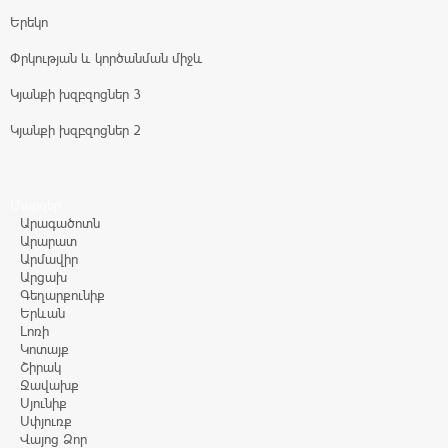
Երեկո
Փրկության և կործանման միջև
Կյանքի խզբզոցներ 3
Կյանքի խզբզոցներ 2
Մարզեր
Արագածոտն
Արարատ
Արմավիր
Արցախ
Գեղարքունիք
Երևան
Լոռի
Կոտայք
Շիրակ
Ջավախք
Սյունիք
Սփյուռք
Վայոց Ձոր