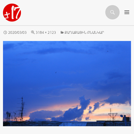
Որոնում
ԱՆՑՆԵԼ ԲՈՎԱՆԴԱԿՈՒԹՅԱՆԸ
2020/03/03
3184 × 2123
ՔԱՂԱՔԱՅԻՆ ԲՆԱՆԿԱՐ