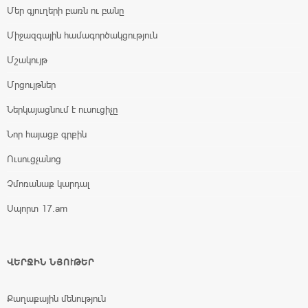
Մեր գյուղերի բառն ու բանը
Միջազգային համագործակցություն
Մշակույթ
Մրցույթներ
Ներկայացնում է ուսուցիչը
Նոր հայացք գրքին
Ուսուցչանոց
Չմոռանաք կարդալ
Սպորտ 17.am
ՎԵՐՋԻՆ ՆՅՈՒԹԵՐ
Քաղաքային մենություն