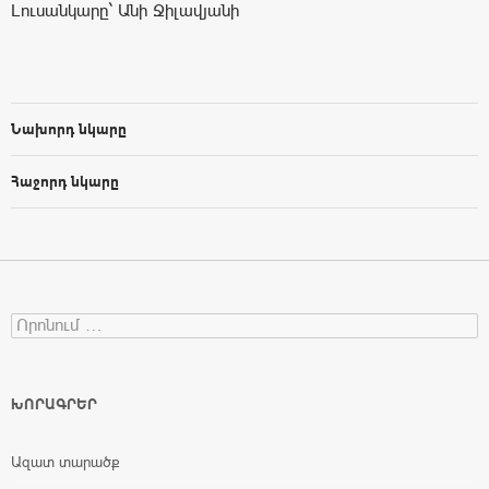
Լուսանկարը` Անի Ջիլավյանի
Նախորդ նկարը
Հաջորդ նկարը
Search for:
ԽՈՐԱԳՐԵՐ
Ազատ տարածք