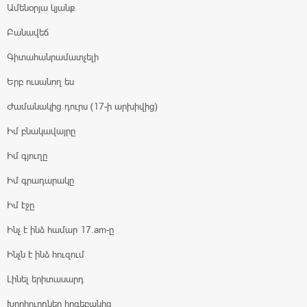
Ամենօրյա կյանք
Բանավեճ
Գիտահանրամատչելի
Երբ ուսանող ես
Ժամանակից դուրս (17-ի արխիվից)
Իմ բնակավայրը
Իմ գյուղը
Իմ գրադարակը
Իմ էջը
Ինչ է ինձ համար 17.am-ը
Ինչն է ինձ հուզում
Լինել երիտասարդ
Խորհուրդներ հոգեբանից