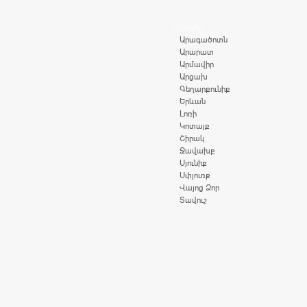
Մարզեր
Արագածոտն
Արարատ
Արմավիր
Արցախ
Գեղարքունիք
Երևան
Լոռի
Կոտայք
Շիրակ
Ջավախք
Սյունիք
Սփյուռք
Վայոց Ձոր
Տավուշ