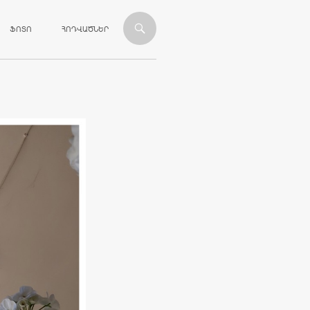
ՎԱՆԴԱԿՈՒԹՅԱՆԸ
ՖՈՏՈ
ՀՈԴՎԱԾՆԵՐ