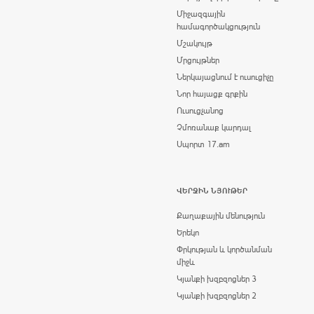
Միջազգային
համագործակցություն
Մշակույթ
Մրցույթներ
Ներկայացնում է ուսուցիչը
Նոր հայացք գրքին
Ուսուցչանոց
Չմոռանաք կարդալ
Սպորտ 17.am
ՎԵՐՋԻՆ ՆՅՈՒԹԵՐ
Քաղաքային մենություն
Երեկո
Փրկության և կործանման
միջև
Կյանքի խզբզոցներ 3
Կյանքի խզբզոցներ 2