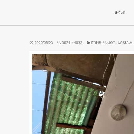
ԱՆՑՆԵԼ ԲՈ
ՎԻԴԵՈ
2020/05/23
3024 × 4032
ԾՈՒՅԼ ԿԵՍՕՐ․ ԱՐՏԵՆԻ