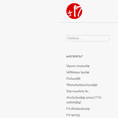
Որոնում
Search for:
ԽՈՐԱԳՐԵՐ
Ազատ տարածք
Ամենօրյա կյանք
Բանավեճ
Գիտահանրամատչելի
Երբ ուսանող ես
Ժամանակից դուրս (17-ի
արխիվից)
Իմ բնակավայրը
Իմ գյուղը