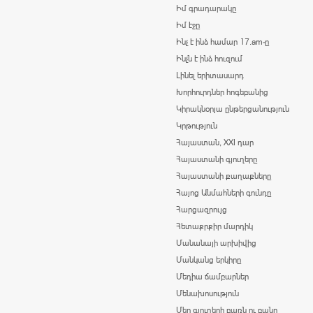
Իմ գրադարակը
Իմ էջը
Ինչ է ինձ համար 17.am-ը
Ինչն է ինձ հուզում
Լինել երիտասարդ
Խորհուրդներ հոգեբանից
Կիրակնօրյա ընթերցանություն
Կրթություն
Հայաստան, XXI դար
Հայաստանի գյուղերը
Հայաստանի քաղաքները
Հայոց Անմահների գունդը
Հարցազրույց
Հետաքրքիր մարդիկ
Մանանայի արխիվից
Մանկանց երկիրը
Մեդիա ճամբարներ
Մենախոսություն
Մեր գյուղերի բառն ու բանը