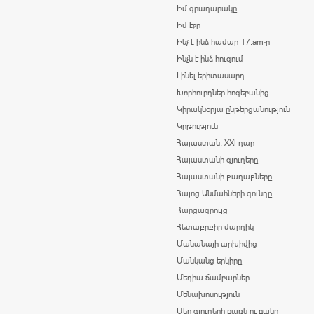
Իմ գրադարակը
Իմ էջը
Ինչ է ինձ համար 17.am-ը
Ինչն է ինձ հուզում
Լինել երիտասարդ
Խորհուրդներ հոգեբանից
Կիրակնօրյա ընթերցանություն
Կրթություն
Հայաստան, XXI դար
Հայաստանի գյուղերը
Հայաստանի քաղաքները
Հայոց Անմահների գունդը
Հարցազրույց
Հետաքրքիր մարդիկ
Մանանայի արխիվից
Մանկանց երկիրը
Մեդիա ճամբարներ
Մենախոսություն
Մեր գյուղերի բառն ու բանը