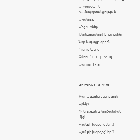
Միջազգային
համագործակցություն
Մշակույթ
Մրցույթներ
Ներկայացնում է ուսուցիչը
Նոր հայացք գրքին
Ուսուցչանոց
Չմոռանաք կարդալ
Սպորտ 17.am
ՎԵՐՋԻՆ ՆՅՈՒԹԵՐ
Քաղաքային մենություն
Երեկո
Փրկության և կործանման
միջև
Կյանքի խզբզոցներ 3
Կյանքի խզբզոցներ 2