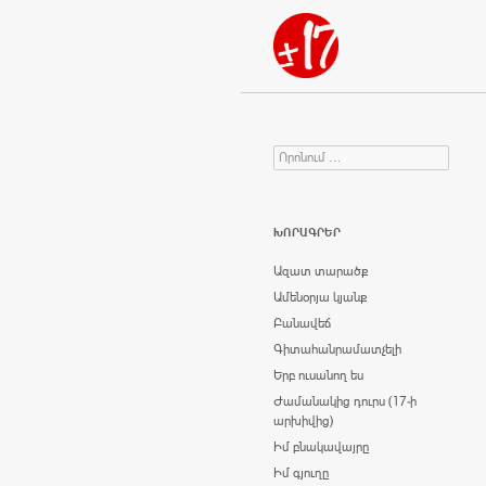
Որոնում
Search for:
ԽՈՐԱԳՐԵՐ
Ազատ տարածք
Ամենօրյա կյանք
Բանավեճ
Գիտահանրամատչելի
Երբ ուսանող ես
Ժամանակից դուրս (17-ի
արխիվից)
Իմ բնակավայրը
Իմ գյուղը