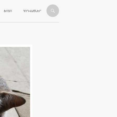
ՎԱՆԴԱԿՈՒԹՅԱՆԸ
ՖՈՏՈ
ՀՈԴՎԱԾՆԵՐ