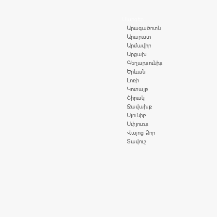
Մարզեր
Արագածոտն
Արարատ
Արմավիր
Արցախ
Գեղարքունիք
Երևան
Լոռի
Կոտայք
Շիրակ
Ջավախք
Սյունիք
Սփյուռք
Վայոց Ձոր
Տավուշ