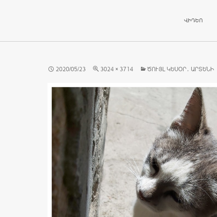
ԱՆՑՆԵԼ ԲՈ
ՎԻԴԵՈ
2020/05/23
3024 × 3714
ԾՈՒՅԼ ԿԵՍՕՐ․ ԱՐՏԵՆԻ