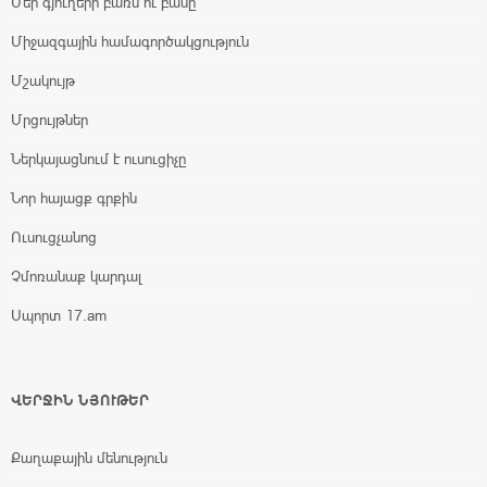
Մեր գյուղերի բառն ու բանը
Միջազգային համագործակցություն
Մշակույթ
Մրցույթներ
Ներկայացնում է ուսուցիչը
Նոր հայացք գրքին
Ուսուցչանոց
Չմոռանաք կարդալ
Սպորտ 17.am
ՎԵՐՋԻՆ ՆՅՈՒԹԵՐ
Քաղաքային մենություն