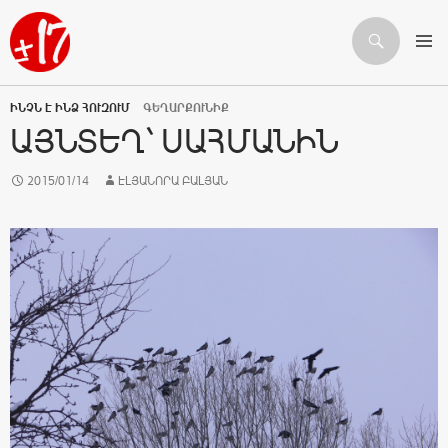
Որոնում
ԱՆՑՆԵԼ ԲՈՎԱՆԴԱԿՈՒԹՅԱՆԸ
ԻՆՉՆ Է ԻՆՁ ՀՈՒԶՈՒՄ
ԳԵՂԱՐՔՈՒՆԻՔ
ԱՅՆՏԵՂ` ՍԱՀՄԱՆԻՆ
2015/01/14
ԷԼՅԱՆՈՐԱ ԲԱԼՅԱՆ