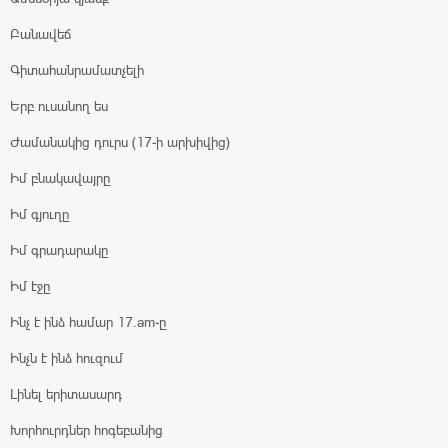
Բանավեճ
Գիտահանրամատչելի
Երբ ուսանող ես
Ժամանակից դուրս (17-ի արխիվից)
Իմ բնակավայրը
Իմ գյուղը
Իմ գրադարակը
Իմ էջը
Ինչ է ինձ համար 17.am-ը
Ինչն է ինձ հուզում
Լինել երիտասարդ
Խորհուրդներ հոգեբանից