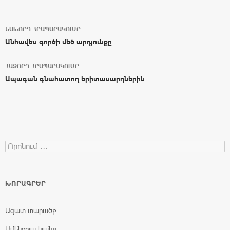
ՆԱԽՈՐԴ ՀՐԱՊԱՐԱԿՈՒՄԸ
Post navigation
Անհավես գործի մեծ արդյունքը
ՀԱՋՈՐԴ ՀՐԱՊԱՐԱԿՈՒՄԸ
Ապագան գնահատող երիտասարդներին
Search for:
ԽՈՐԱԳՐԵՐ
Ազատ տարածք
Ամենօրյա կյանք