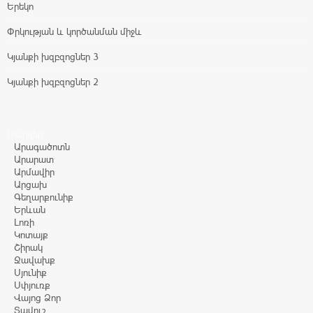
Երեկո
Փրկության և կործանման միջև
Կյանքի խզբզոցներ 3
Կյանքի խզբզոցներ 2
Մարզեր
Արագածոտն
Արարատ
Արմավիր
Արցախ
Գեղարքունիք
Երևան
Լոռի
Կոտայք
Շիրակ
Ջավախք
Սյունիք
Սփյուռք
Վայոց Ձոր
Տավուշ