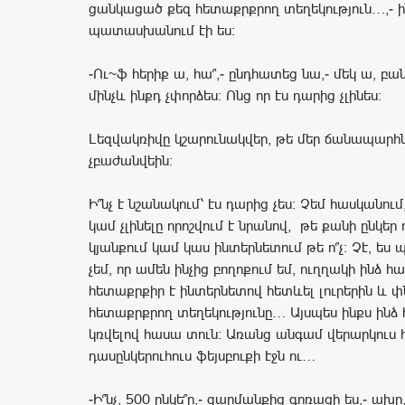
ցանկացած քեզ հետաքրքրող տեղեկություն…,- ի
պատասխանում էի ես:
-Ու~ֆ հերիք ա, հա՞,- ընդհատեց նա,- մեկ ա, բ
մինչև ինքդ չփորձես: Ոնց որ էս դարից չլինես:
Լեզվակռիվը կշարունակվեր, թե մեր ճանապարհ
չբաժանվեին:
Ի՞նչ է նշանակում՝ էս դարից չես: Չեմ հասկանում,
կամ չլինելը որոշվում է նրանով, թե քանի ընկեր
կյանքում կամ կաս ինտերնետում թե ո՞չ: Չէ, ե
չեմ, որ ամեն ինչից բողոքում եմ, ուղղակի ինձ 
հետաքրքիր է ինտերնետով հետևել լուրերին և փ
հետաքրքրող տեղեկությունը… Այսպես ինքս ինձ 
կռվելով հասա տուն: Առանց անգամ վերարկուս 
դասընկերուհուս ֆեյսբուքի էջն ու…
-Ի՞նչ, 500 ընկե՞ր,- զարմանքից գոռացի ես,- ախր