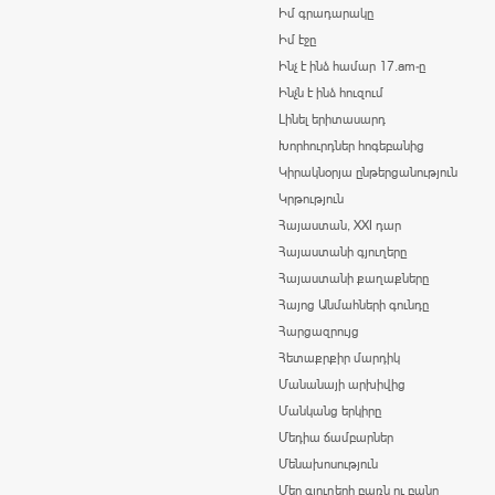
Իմ գրադարակը
Իմ էջը
Ինչ է ինձ համար 17.am-ը
Ինչն է ինձ հուզում
Լինել երիտասարդ
Խորհուրդներ հոգեբանից
Կիրակնօրյա ընթերցանություն
Կրթություն
Հայաստան, XXI դար
Հայաստանի գյուղերը
Հայաստանի քաղաքները
Հայոց Անմահների գունդը
Հարցազրույց
Հետաքրքիր մարդիկ
Մանանայի արխիվից
Մանկանց երկիրը
Մեդիա ճամբարներ
Մենախոսություն
Մեր գյուղերի բառն ու բանը