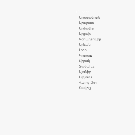
Մարզեր
Արագածոտն
Արարատ
Արմավիր
Արցախ
Գեղարքունիք
Երևան
Լոռի
Կոտայք
Շիրակ
Ջավախք
Սյունիք
Սփյուռք
Վայոց Ձոր
Տավուշ