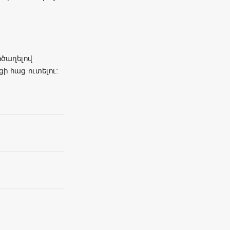
ծիծաղելով
ի հաց ուտելու: