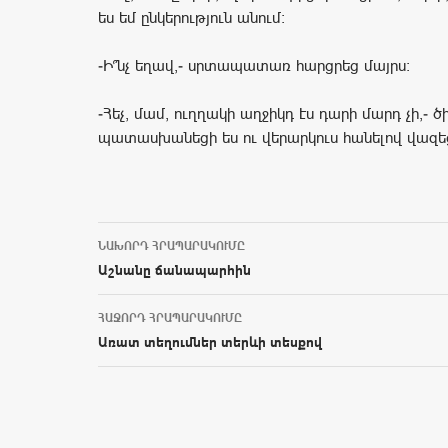
ես եմ ընկերություն անում:
-Ի՞նչ եղավ,- սրտապատառ հարցրեց մայրս:
-Հեչ, մամ, ուղղակի աղջիկդ էս դարի մարդ չի,- 
պատասխանեցի ես ու վերարկուս հանելով վազեց
ՆԱԽՈՐԴ ՀՐԱՊԱՐԱԿՈՒՄԸ
Post navigation
Աշնանը ճանապարհին
ՀԱՋՈՐԴ ՀՐԱՊԱՐԱԿՈՒՄԸ
Առատ տեղումներ տերևի տեսքով