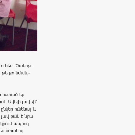
 ունեմ: Ծանոթ-
 թե քո նման,-
րը նստած եք
մ: Ավելի լավ չի՞
ընկեր ունենալ և
 լավ բան է նրա
րկրում ապրող
 ես ստանալ