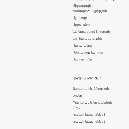
Միջազգային
համագործակցություն
Մշակույթ
Մրցույթներ
Ներկայացնում է ուսուցիչը
Նոր հայացք գրքին
Ուսուցչանոց
Չմոռանաք կարդալ
Սպորտ 17.am
ՎԵՐՋԻՆ ՆՅՈՒԹԵՐ
Քաղաքային մենություն
Երեկո
Փրկության և կործանման
միջև
Կյանքի խզբզոցներ 3
Կյանքի խզբզոցներ 2