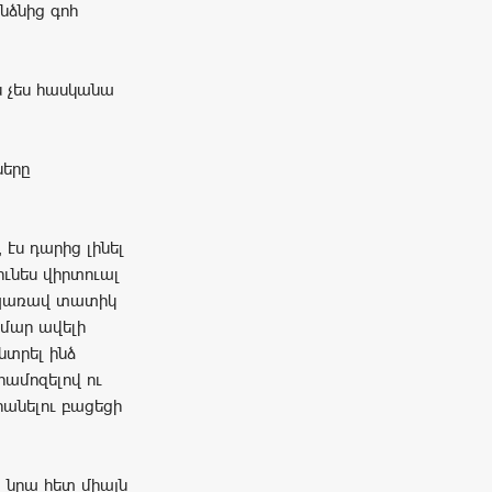
նձնից գոհ
ան չես հասկանա
ները
 էս դարից լինել
 ունես վիրտուալ
ս պառավ տատիկ
համար ավելի
նտրել ինձ
համոզելով ու
հանելու բացեցի
, նրա հետ միայն