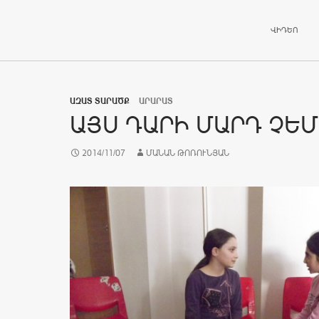
ԱՆՑՆԵԼ ԲՈ
ՎԻԴԵՈ
ԱԶԱՏ ՏԱՐԱԾՔ
ԱՐԱՐԱՏ
ԱՅՍ ԴԱՐԻ ՄԱՐԴ ՉԵՄ
2014/11/07
ՄԱՆԱՆ ԹՈՌՈՒՆՅԱՆ