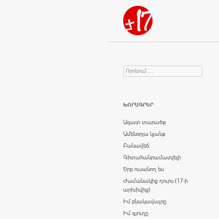
Որոնում
Search for:
ԽՈՐԱԳՐԵՐ
Ազատ տարածք
Ամենօրյա կյանք
Բանավեճ
Գիտահանրամատչելի
Երբ ուսանող ես
Ժամանակից դուրս (17-ի
արխիվից)
Իմ բնակավայրը
Իմ գյուղը