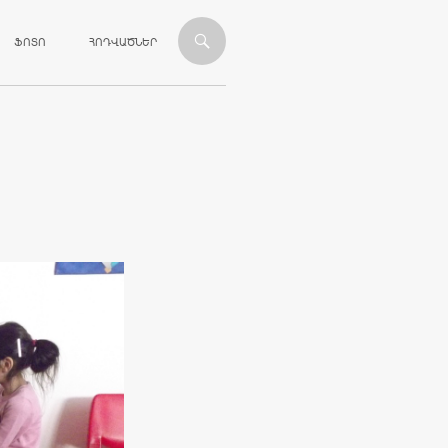
ՎԱՆԴԱԿՈՒԹՅԱՆԸ
ՖՈՏՈ
ՀՈԴՎԱԾՆԵՐ