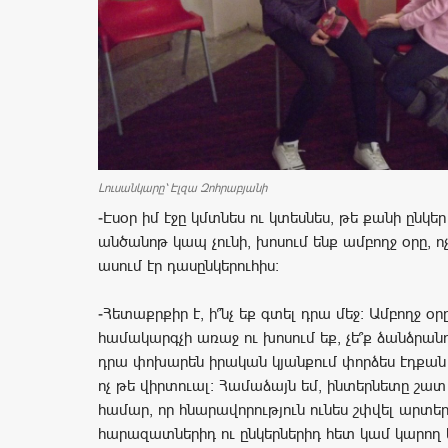
Լուսանկարը՝ Էլզա Զոհրաբյանի
-Էսօր իմ էջը կմտնես ու կտեսնես, թե քանի ընկեր
անծանոթ կապ չունի, խոսում ենք ամբողջ օրը, ոչ
ասում էր դասընկերուհիս:
-Հետաքրքիր է, ի՞նչ եք գտել դրա մեջ: Ամբողջ օ
համակարգչի առաջ ու խոսում եք, չե՞ք ձանձրանու
դրա փոխարեն իրական կյանքում փորձես էդքան 
ոչ թե վիրտուալ: Համաձայն եմ, ինտերնետը շատ
համար, որ հնարավորություն ունես շփվել արտե
հարազատներիդ ու ընկերներիդ հետ կամ կարող