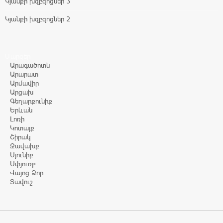
Կյանքի խզբզոցներ 3
Կյանքի խզբզոցներ 2
Մարզեր
Արագածոտն
Արարատ
Արմավիր
Արցախ
Գեղարքունիք
Երևան
Լոռի
Կոտայք
Շիրակ
Ջավախք
Սյունիք
Սփյուռք
Վայոց Ձոր
Տավուշ