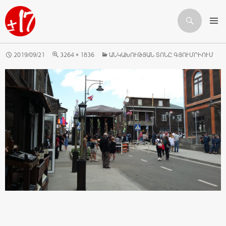
Որոնում
ԱՆՑՆԵԼ ԲՈՎԱՆԴԱԿՈՒԹՅԱՆԸ
2019/09/21
3264 × 1836
ԱՆԿԱԽՈՒԹՅԱՆ ՏՈՆԸ ԳՅՈՒՄՐԻՈՒՄ