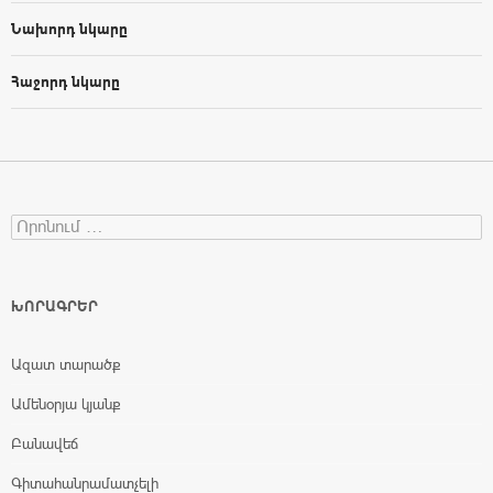
Նախորդ նկարը
Հաջորդ նկարը
Search for:
ԽՈՐԱԳՐԵՐ
Ազատ տարածք
Ամենօրյա կյանք
Բանավեճ
Գիտահանրամատչելի