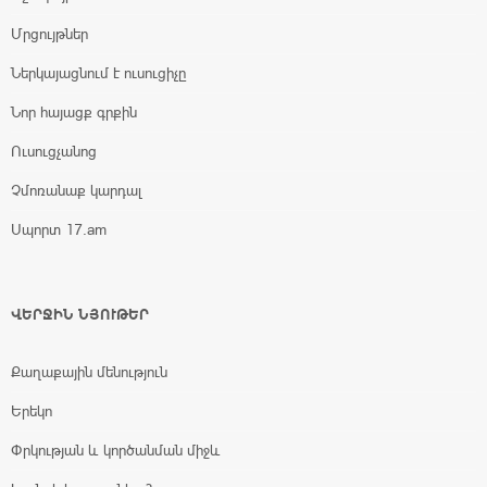
Մրցույթներ
Ներկայացնում է ուսուցիչը
Նոր հայացք գրքին
Ուսուցչանոց
Չմոռանաք կարդալ
Սպորտ 17.am
ՎԵՐՋԻՆ ՆՅՈՒԹԵՐ
Քաղաքային մենություն
Երեկո
Փրկության և կործանման միջև