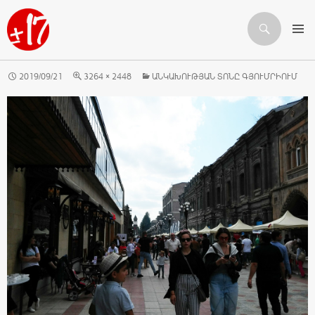
Որոնում
ԱՆՑՆԵԼ ԲՈՎԱՆԴԱԿՈՒԹՅԱՆԸ
2019/09/21
3264 × 2448
ԱՆԿԱԽՈՒԹՅԱՆ ՏՈՆԸ ԳՅՈՒՄՐԻՈՒՄ