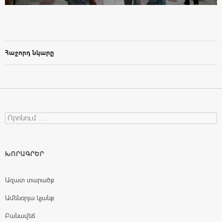
Հաջորդ նկարը
Search for:
ԽՈՐԱԳՐԵՐ
Ազատ տարածք
Ամենօրյա կյանք
Բանավեճ