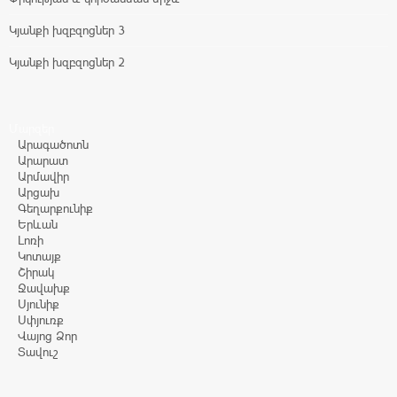
Կյանքի խզբզոցներ 3
Կյանքի խզբզոցներ 2
Մարզեր
Արագածոտն
Արարատ
Արմավիր
Արցախ
Գեղարքունիք
Երևան
Լոռի
Կոտայք
Շիրակ
Ջավախք
Սյունիք
Սփյուռք
Վայոց Ձոր
Տավուշ