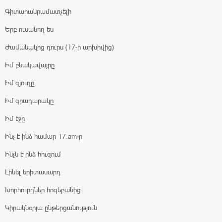
Գիտահանրամատչելի
Երբ ուսանող ես
Ժամանակից դուրս (17-ի արխիվից)
Իմ բնակավայրը
Իմ գյուղը
Իմ գրադարակը
Իմ էջը
Ինչ է ինձ համար 17.am-ը
Ինչն է ինձ հուզում
Լինել երիտասարդ
Խորհուրդներ հոգեբանից
Կիրակնօրյա ընթերցանություն