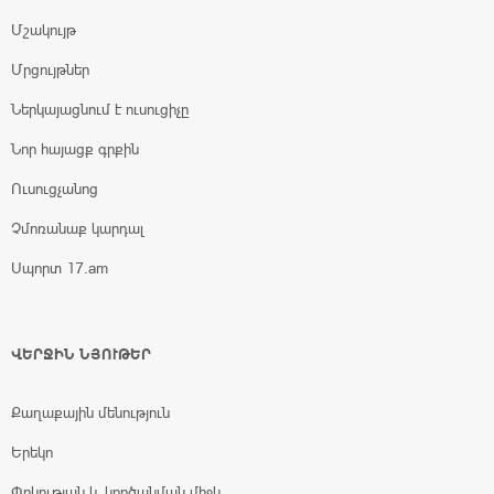
Մշակույթ
Մրցույթներ
Ներկայացնում է ուսուցիչը
Նոր հայացք գրքին
Ուսուցչանոց
Չմոռանաք կարդալ
Սպորտ 17.am
ՎԵՐՋԻՆ ՆՅՈՒԹԵՐ
Քաղաքային մենություն
Երեկո
Փրկության և կործանման միջև