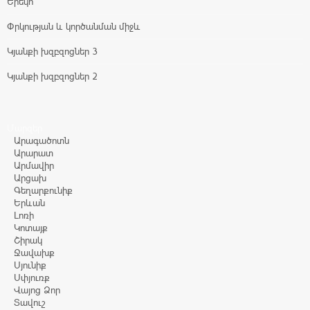
Երեկո
Փրկության և կործանման միջև
Կյանքի խզբզոցներ 3
Կյանքի խզբզոցներ 2
Մարզեր
Արագածոտն
Արարատ
Արմավիր
Արցախ
Գեղարքունիք
Երևան
Լոռի
Կոտայք
Շիրակ
Ջավախք
Սյունիք
Սփյուռք
Վայոց Ձոր
Տավուշ