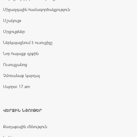
Միջազգային համագործակցություն
Մշակույթ
Մրցույթներ
Ներկայացնում է ուսուցիչը
Նոր հայացք գրքին
Ուսուցչանոց
Չմոռանաք կարդալ
Սպորտ 17.am
ՎԵՐՋԻՆ ՆՅՈՒԹԵՐ
Քաղաքային մենություն