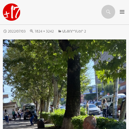
Որոնում
ԱՆՑՆԵԼ ԲՈՎԱՆԴԱԿՈՒԹՅԱՆԸ
2022/07/03
1824 × 3242
ԱՆՑՈՐԴՆԵՐ 2