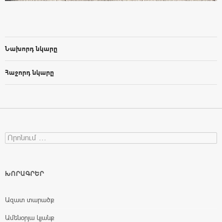
Նախորդ նկարը
Հաջորդ նկարը
Search for:
ԽՈՐԱԳՐԵՐ
Ազատ տարածք
Ամենօրյա կյանք