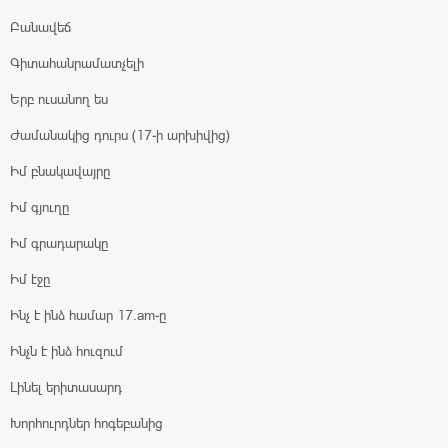
Բանավեճ
Գիտահանրամատչելի
Երբ ուսանող ես
Ժամանակից դուրս (17-ի արխիվից)
Իմ բնակավայրը
Իմ գյուղը
Իմ գրադարակը
Իմ էջը
Ինչ է ինձ համար 17.am-ը
Ինչն է ինձ հուզում
Լինել երիտասարդ
Խորհուրդներ հոգեբանից