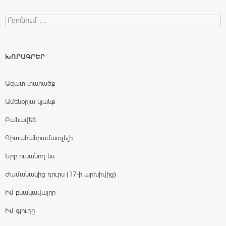
Search for:
ԽՈՐԱԳՐԵՐ
Ազատ տարածք
Ամենօրյա կյանք
Բանավեճ
Գիտահանրամատչելի
Երբ ուսանող ես
Ժամանակից դուրս (17-ի արխիվից)
Իմ բնակավայրը
Իմ գյուղը