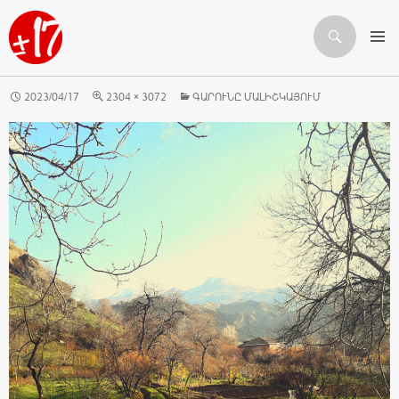
Որոնում
ԱՆՑՆԵԼ ԲՈՎԱՆԴԱԿՈՒԹՅԱՆԸ
2023/04/17
2304 × 3072
ԳԱՐՈՒՆԸ ՄԱԼԻՇԿԱՅՈՒՄ