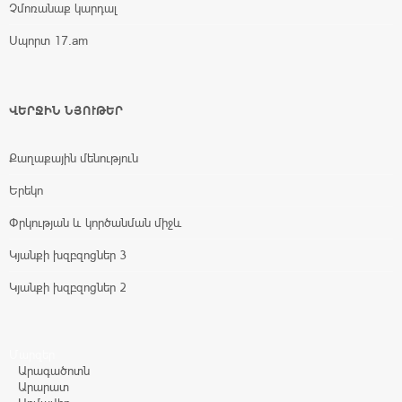
Չմոռանաք կարդալ
Սպորտ 17.am
ՎԵՐՋԻՆ ՆՅՈՒԹԵՐ
Քաղաքային մենություն
Երեկո
Փրկության և կործանման միջև
Կյանքի խզբզոցներ 3
Կյանքի խզբզոցներ 2
Մարզեր
Արագածոտն
Արարատ