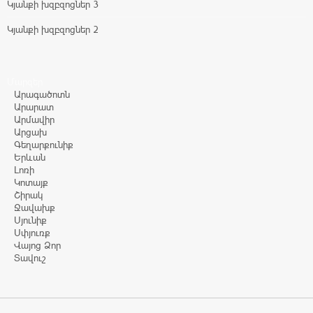
Կյանքի խզբզոցներ 3
Կյանքի խզբզոցներ 2
Մարզեր
Արագածոտն
Արարատ
Արմավիր
Արցախ
Գեղարքունիք
Երևան
Լոռի
Կոտայք
Շիրակ
Ջավախք
Սյունիք
Սփյուռք
Վայոց Ձոր
Տավուշ