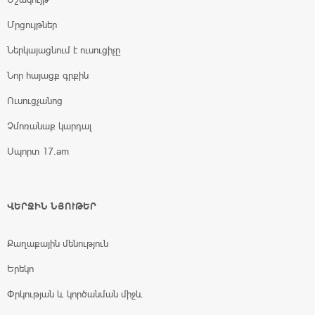
Մրցույթներ
Ներկայացնում է ուսուցիչը
Նոր հայացք գրքին
Ուսուցչանոց
Չմոռանաք կարդալ
Սպորտ 17.am
ՎԵՐՋԻՆ ՆՅՈՒԹԵՐ
Քաղաքային մենություն
Երեկո
Փրկության և կործանման միջև