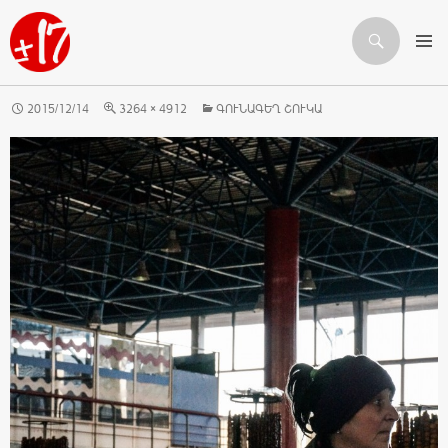
Որոնում
ԱՆՑՆԵԼ ԲՈՎԱՆԴԱԿՈՒԹՅԱՆԸ
2015/12/14
3264 × 4912
ԳՈՒՆԱԳԵՂ ՇՈՒԿԱ