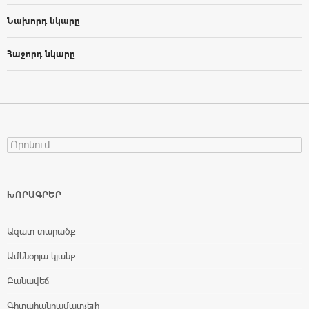
Նախորդ նկարը
Հաջորդ նկարը
Search for:
ԽՈՐԱԳՐԵՐ
Ազատ տարածք
Ամենօրյա կյանք
Բանավեճ
Գիտահանրամատչելի