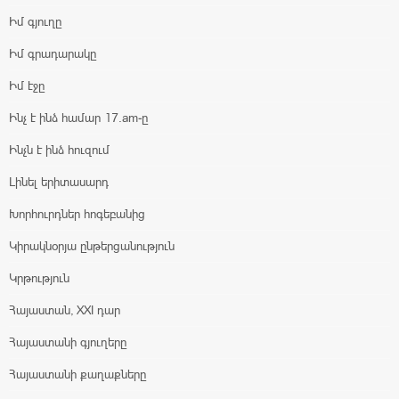
Իմ գյուղը
Իմ գրադարակը
Իմ էջը
Ինչ է ինձ համար 17.am-ը
Ինչն է ինձ հուզում
Լինել երիտասարդ
Խորհուրդներ հոգեբանից
Կիրակնօրյա ընթերցանություն
Կրթություն
Հայաստան, XXI դար
Հայաստանի գյուղերը
Հայաստանի քաղաքները