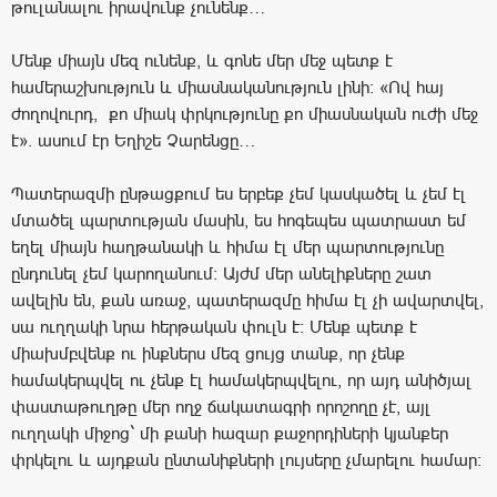
թուլանալու իրավունք չունենք…
Մենք միայն մեզ ունենք, և գոնե մեր մեջ պետք է
համերաշխություն և միասնականություն լինի: «Ով հայ
ժողովուրդ, քո միակ փրկությունը քո միասնական ուժի մեջ
է». ասում էր Եղիշե Չարենցը…
Պատերազմի ընթացքում ես երբեք չեմ կասկածել և չեմ էլ
մտածել պարտության մասին, ես հոգեպես պատրաստ եմ
եղել միայն հաղթանակի և հիմա էլ մեր պարտությունը
ընդունել չեմ կարողանում: Այժմ մեր անելիքները շատ
ավելին են, քան առաջ, պատերազմը հիմա էլ չի ավարտվել,
սա ուղղակի նրա հերթական փուլն է: Մենք պետք է
միախմբվենք ու ինքներս մեզ ցույց տանք, որ չենք
համակերպվել ու չենք էլ համակերպվելու, որ այդ անիծյալ
փաստաթուղթը մեր ողջ ճակատագրի որոշողը չէ, այլ
ուղղակի միջոց` մի քանի հազար քաջորդիների կյանքեր
փրկելու և այդքան ընտանիքների լույսերը չմարելու համար: