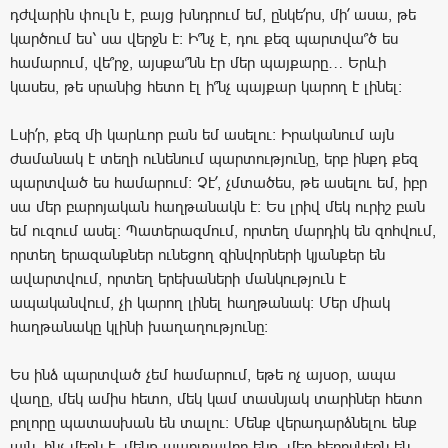
դժվարին փուլն է, բայց խնդրում եմ, ընկե՛րս, մի՛ ասա, թե
կարծում ես՝ սա վերջն է: Ի՞նչ է, դու քեզ պարտվա՞ծ ես
համարում, վե՞րջ, այսքա՞նն էր մեր պայքարը… Երևի
կասես, թե սրանից հետո էլ ի՞նչ պայքար կարող է լինել:
Լսի՛ր, քեզ մի կարևոր բան եմ ասելու: Իրականում այն
ժամանակ է տեղի ունենում պարտությունը, երբ ինքդ քեզ
պարտված ես համարում: Չէ՛, չմտածես, թե ասելու եմ, իբր
սա մեր բարոյական հաղթանակն է: Ես լրիվ մեկ ուրիշ բան
եմ ուզում ասել: Պատերազմում, որտեղ մարդիկ են զոհվում,
որտեղ երազանքներ ունեցող զինվորների կյանքեր են
ավարտվում, որտեղ երեխաների մանկություն է
ապականվում, չի կարող լինել հաղթանակ: Մեր միակ
հաղթանակը կլինի խաղաղությունը:
Ես ինձ պարտված չեմ համարում, եթե ոչ այսօր, ապա
վաղը, մեկ ամիս հետո, մեկ կամ տասնյակ տարիներ հետո
բոլորը պատասխան են տալու: Մենք վերադարձնելու ենք
այն, ինչ մերն է, մենք պարտավոր ենք, մեր հերոսներն են