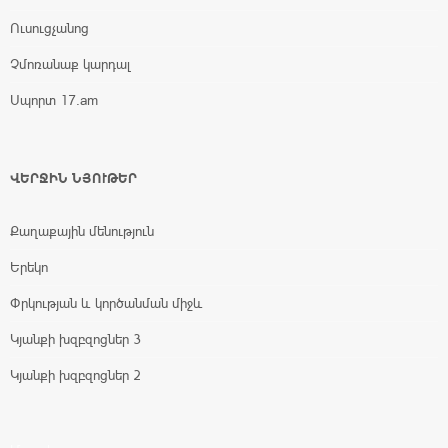
Ուսուցչանոց
Չմոռանաք կարդալ
Սպորտ 17.am
ՎԵՐՋԻՆ ՆՅՈՒԹԵՐ
Քաղաքային մենություն
Երեկո
Փրկության և կործանման միջև
Կյանքի խզբզոցներ 3
Կյանքի խզբզոցներ 2