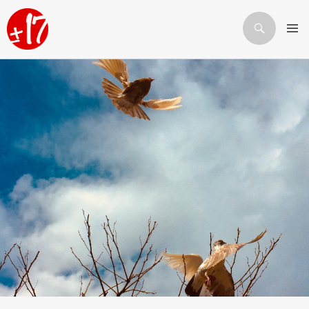
Որոնում
ԱՆՑՆԵԼ ԲՈՎԱՆԴԱԿՈՒԹՅԱՆԸ