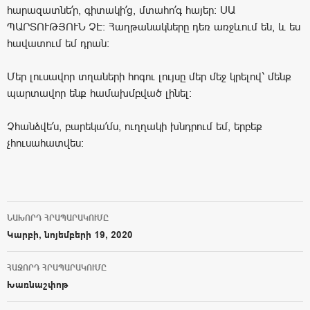
հարազատնե՛ր, գիտակի՛ց, մտահո՛գ հայեր: ՍԱ
ՊԱՐՏՈՒԹՅՈՒՆ ՉԷ: Հաղթանակները դեռ առջևում են, և ես
հավատում եմ դրան:
Մեր լուսավոր տղաների հոգու լույսը մեր մեջ կրելով՝ մենք
պարտավոր ենք համախմբված լինել:
Չհանձվե՛ս, բարեկա՛մս, ուղղակի խնդրում եմ, երբեք
չհուսահատվես:
ՆԱԽՈՐԴ ՀՐԱՊԱՐԱԿՈՒՄԸ
Post navigation
Կարբի, նոյեմբերի 19, 2020
ՀԱՋՈՐԴ ՀՐԱՊԱՐԱԿՈՒՄԸ
Խառնաշփոթ