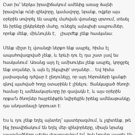
Ըստ իս՝ ներկա իրավիճակում ամենից առաջ ձայնի
իրավունք ունի զինվորը, կամավորը, նրանք, ովքեր այս
օրերին սովորել են ապրել մահվան վտանգը սրտում, տեսել
են իրենց ընկերների մահը, ունեցել այնպիսի ապրումներ,
որոնք մենք, միևնույնն է, լիարժեք չենք հասկանա:
Մենք միշտ էլ վտանգի ներքո ենք ապրել, հիմա էլ
ապահովագրված չենք, և երևի դու էլ դա շատ լավ ես
հասկանում: Առանց այդ էլ ամիսուկես չենք ապրել, կորցրել
ենք տղաներ, և այն էլ ինչպիսի՜ տղաներ… Եվ հիմա
չափազանց դժվար է ընդունելը, որ այդ հերոսների կյանքի
գնով պահված հողը օտարինն է լինելու: Ցանկացած ծնողի
համար էլ ամենակարևորը իր զավակն է, և այս օրերին
որքա՜ն ծնողներ հայրենիքին նվիրեցին իրենց ամենաթանկը.
դա անդառնալի կորուստ է:
Ես և դու չենք եղել այնտեղ՝ պատերազմում, և չգիտենք, թե
ինչ իրավիճակում են եղել մեր զինվորները, միայն նրանց
պատմածները լսելիս փշաքաղվում եմ, իսկ նրանք ապրել են