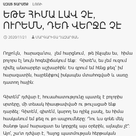
ԱԶԱՏ ՏԱՐԱԾՔ
ԼՈՌԻ
ԵԹԵ ՀԻՄԱ ԼԱՎ ՉԷ,
ՈՒՐԵՄՆ, ԴԵՌ ՎԵՐՋԸ ՉԷ
2020/11/21
ՄԱՐԳԱՐԻՏԱ ՂԱԶԱՐՅԱՆ
Ողջո՛ւյն, հարազա՛տս, չեմ հարցնում, թե ինչպես ես, հիմա
բոլորս էլ նույն հոգեվիճակում ենք: Գիտե՞ս, ես չեմ ուզում
դիմել անտարբեր աշխարհին: Ես գրում եմ հենց քեզ՝ իմ
հարազատին, հայրենիքով իսկապես մտահոգված և սառը
դատող հային:
Գիտե՛մ՝ դժվար է, հուսահատությունը պատել է բոլորիս
սրտերը, մի տեսակ հիասթափված ու թուլացած ենք
դարձել: Գիտե՛մ, գիտե՛մ, կարող ես ոչինչ չասել, ես հիմա
հասկանում եմ քեզ ու քո ապրումները: Դու ևս գոնե մեկ
ծանոթ կամ հարազատ ես կորցրել այս օրերին, այնպես չէ՞:
Այո՛, շա՜տ դժվար է, Հայոց պատմության հերթական