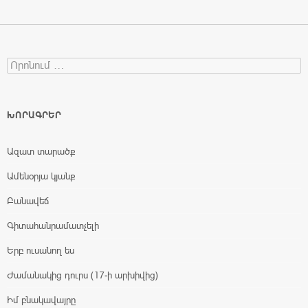
Search for:
ԽՈՐԱԳՐԵՐ
Ազատ տարածք
Ամենօրյա կյանք
Բանավեճ
Գիտահանրամատչելի
Երբ ուսանող ես
Ժամանակից դուրս (17-ի արխիվից)
Իմ բնակավայրը