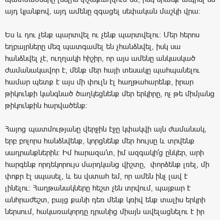
այդ կյանքով, այդ ամենը զգացել սեփական մաշկի վրա:
Ես և դու չենք պարտվել ու չենք պարտվելու: Մեր հերոս
եղբայրները մեզ պատգամել են չհանձնվել, իսկ սա
հանձնվել չէ, ուղղակի հիշիր, որ այս ամենը անկասկած
ժամանակավոր է, մենք մեր հայի տեսակը պահպանելու
համար պետք է այս մի փուլն էլ հաղթահարենք, իրար
թիկունքի կանգնած ծաղկեցնենք մեր երկիրը, ոչ թե միմյանց
թիկունքին հարվածենք:
Հայոց պատմությանը վերջին էջը կփակվի այն ժամանակ,
երբ բոլորս հանձնվենք, կորցնենք մեր հույսը և տրվենք
սադրանքներին: Իմ հարազա՛տ, իմ ազգակի՛ց ընկեր, արի
հարգենք որդեկորույս մարդկանց վիշտը, փորձենք լռել, մի
փոքր էլ սպասել, և ես վստահ եմ, որ ամեն ինչ լավ է
լինելու: Հաղթանակները հեշտ չեն տրվում, պայքար է
անհրաժեշտ, բայց քանի դեռ մենք կռիվ ենք տալիս երկրի
ներսում, հակառակորդը դրանից միայն ավելացնելու է իր