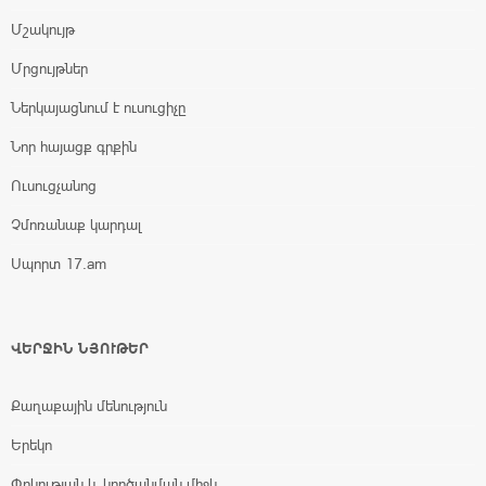
Մշակույթ
Մրցույթներ
Ներկայացնում է ուսուցիչը
Նոր հայացք գրքին
Ուսուցչանոց
Չմոռանաք կարդալ
Սպորտ 17.am
ՎԵՐՋԻՆ ՆՅՈՒԹԵՐ
Քաղաքային մենություն
Երեկո
Փրկության և կործանման միջև