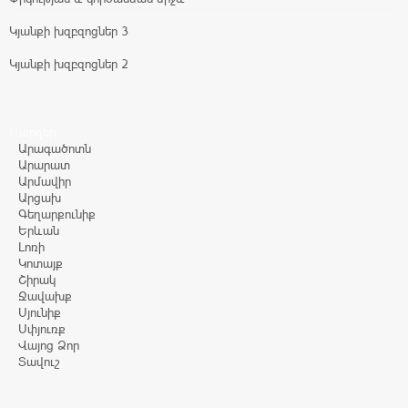
Կյանքի խզբզոցներ 3
Կյանքի խզբզոցներ 2
Մարզեր
Արագածոտն
Արարատ
Արմավիր
Արցախ
Գեղարքունիք
Երևան
Լոռի
Կոտայք
Շիրակ
Ջավախք
Սյունիք
Սփյուռք
Վայոց Ձոր
Տավուշ