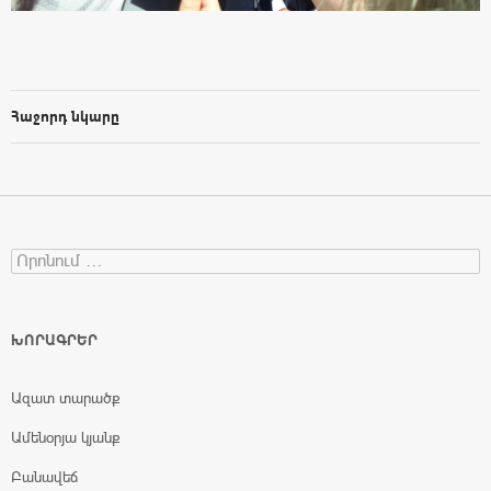
Հաջորդ նկարը
Search for:
ԽՈՐԱԳՐԵՐ
Ազատ տարածք
Ամենօրյա կյանք
Բանավեճ