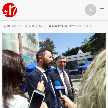
Որոնում
ԱՆՑՆԵԼ ԲՈՎԱՆԴԱԿՈՒԹՅԱՆԸ
2017/05/20
4608 × 3456
ԵՎՐՈՊԱՅԻ ՕՐԸ ԿԱՊԱՆՈՒՄ