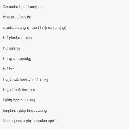
Գիտահանրամատչելի
Երբ ուսանող ես
Ժամանակից դուրս (17-ի արխիվից)
Իմ բնակավայրը
Իմ գյուղը
Իմ գրադարակը
Իմ էջը
Ինչ է ինձ համար 17.am-ը
Ինչն է ինձ հուզում
Լինել երիտասարդ
Խորհուրդներ հոգեբանից
Կիրակնօրյա ընթերցանություն