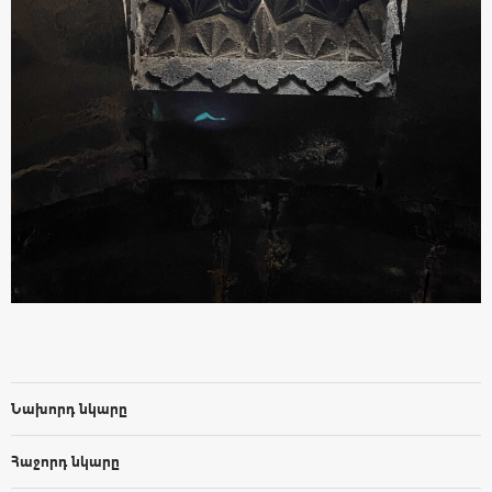
Նախորդ նկարը
Հաջորդ նկարը