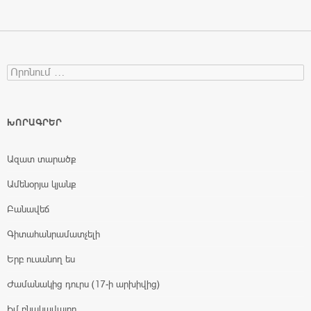
Search for:
ԽՈՐԱԳՐԵՐ
Ազատ տարածք
Ամենօրյա կյանք
Բանավեճ
Գիտահանրամատչելի
Երբ ուսանող ես
Ժամանակից դուրս (17-ի արխիվից)
Իմ բնակավայրը