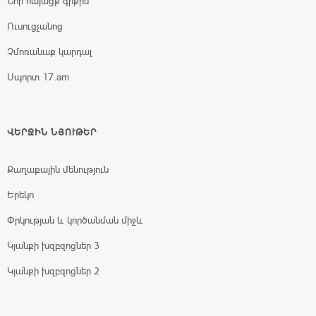
Նոր հայացք գրքին
Ուսուցչանոց
Չմոռանաք կարդալ
Սպորտ 17.am
ՎԵՐՋԻՆ ՆՅՈՒԹԵՐ
Քաղաքային մենություն
Երեկո
Փրկության և կործանման միջև
Կյանքի խզբզոցներ 3
Կյանքի խզբզոցներ 2