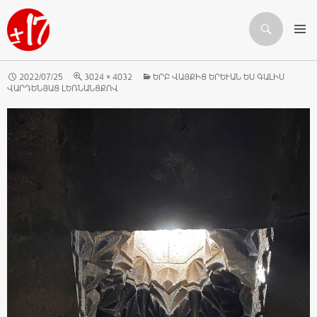
Որոնում
ԱՆՑՆԵԼ ԲՈՎԱՆԴԱԿՈՒԹՅԱՆԸ
2022/07/25
3024 × 4032
ԵՐԲ ՎԱՅՔԻՑ ԵՐԵՒԱՆ ԵՍ ԳԱԼԻՍ Վ
ԱՐԴԵՆՅԱՑ ԼԵՌՆԱՆՑՔՈՎ