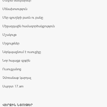
Մեդիա ճամբարներ
Մենախոսություն
Մեր գյուղերի բառն ու բանը
Միջազգային համագործակցություն
Մշակույթ
Մրցույթներ
Ներկայացնում է ուսուցիչը
Նոր հայացք գրքին
Ուսուցչանոց
Չմոռանաք կարդալ
Սպորտ 17.am
ՎԵՐՋԻՆ ՆՅՈՒԹԵՐ