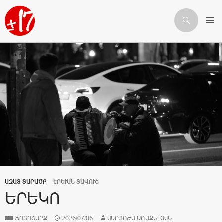
Որոնում
ԱՆՑՆԵԼ ԲՈՎԱՆԴԱԿՈՒԹՅԱՆԸ
ԱԶԱՏ ՏԱՐԱԾՔ
ԵՐԵՒԱՆ ՏԱՎՈՒՇ
ԵՐԵԿՈ
ՖՈՏՈՇԱՐՔ
2026/07/06
ՍԵՐՅՈԺԱ ԱՌԱՔԵԼՅԱՆ