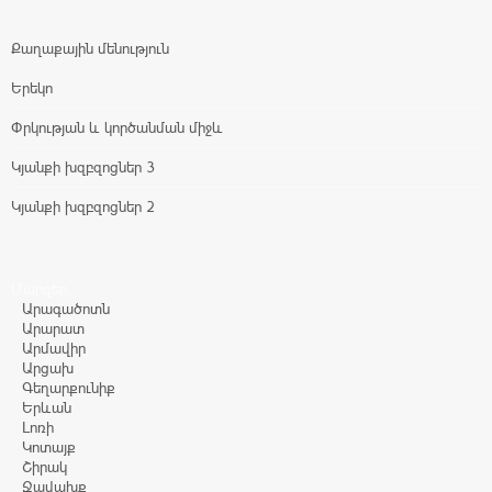
Քաղաքային մենություն
Երեկո
Փրկության և կործանման միջև
Կյանքի խզբզոցներ 3
Կյանքի խզբզոցներ 2
Մարզեր
Արագածոտն
Արարատ
Արմավիր
Արցախ
Գեղարքունիք
Երևան
Լոռի
Կոտայք
Շիրակ
Ջավախք