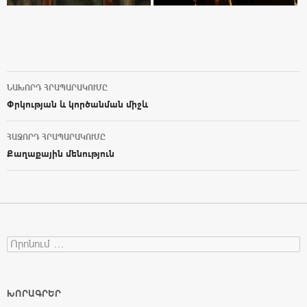
ՆԱԽՈՐԴ ՀՐԱՊԱՐԱԿՈՒՄԸ
Post navigation
Փրկության և կործանման միջև
ՀԱՋՈՐԴ ՀՐԱՊԱՐԱԿՈՒՄԸ
Քաղաքային մենություն
Search for:
ԽՈՐԱԳՐԵՐ