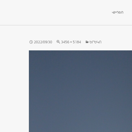
ԱՆՑՆԵԼ ԲՈ
ՎԻԴԵՈ
2022/09/30
3456 × 5184
ԵՐԵԿՈ