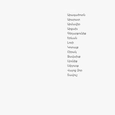
Մարզեր
Արագածոտն
Արարատ
Արմավիր
Արցախ
Գեղարքունիք
Երևան
Լոռի
Կոտայք
Շիրակ
Ջավախք
Սյունիք
Սփյուռք
Վայոց Ձոր
Տավուշ