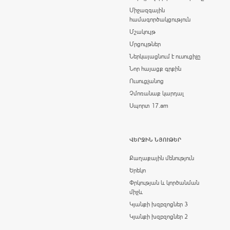
Միջազգային
համագործակցություն
Մշակույթ
Մրցույթներ
Ներկայացնում է ուսուցիչը
Նոր հայացք գրքին
Ուսուցչանոց
Չմոռանաք կարդալ
Սպորտ 17.am
ՎԵՐՋԻՆ ՆՅՈՒԹԵՐ
Քաղաքային մենություն
Երեկո
Փրկության և կործանման
միջև
Կյանքի խզբզոցներ 3
Կյանքի խզբզոցներ 2