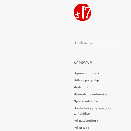
Որոնում
Search for:
ԽՈՐԱԳՐԵՐ
Ազատ տարածք
Ամենօրյա կյանք
Բանավեճ
Գիտահանրամատչելի
Երբ ուսանող ես
Ժամանակից դուրս (17-ի
արխիվից)
Իմ բնակավայրը
Իմ գյուղը