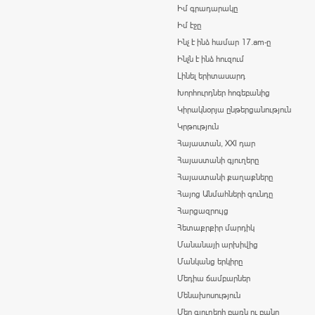
Իմ գրադարակը
Իմ էջը
Ինչ է ինձ համար 17.am-ը
Ինչն է ինձ հուզում
Լինել երիտասարդ
Խորհուրդներ հոգեբանից
Կիրակնօրյա ընթերցանություն
Կրթություն
Հայաստան, XXI դար
Հայաստանի գյուղերը
Հայաստանի քաղաքները
Հայոց Անմահների գունդը
Հարցազրույց
Հետաքրքիր մարդիկ
Մանանայի արխիվից
Մանկանց երկիրը
Մեդիա ճամբարներ
Մենախոսություն
Մեր գյուղերի բառն ու բանը