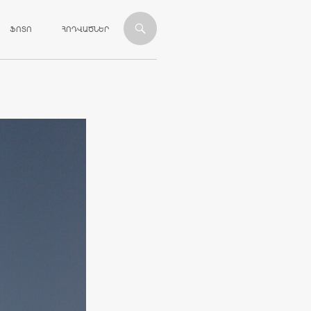
ՎԱՆԴԱԿՈՒԹՅԱՆԸ
ՖՈՏՈ
ՀՈԴՎԱԾՆԵՐ