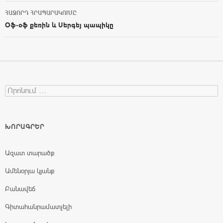
ՀԱՋՈՐԴ ՀՐԱՊԱՐԱԿՈՒՄԸ
Օֆ-օֆ քեռին և Սերգեյ պապիկը
Search for:
ԽՈՐԱԳՐԵՐ
Ազատ տարածք
Ամենօրյա կյանք
Բանավեճ
Գիտահանրամատչելի