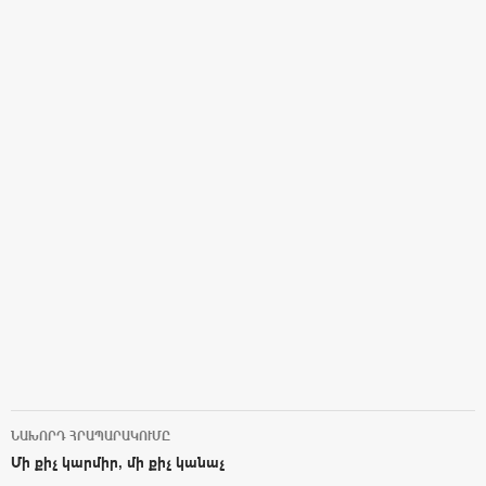
ՆԱԽՈՐԴ ՀՐԱՊԱՐԱԿՈՒՄԸ
Post navigation
Մի քիչ կարմիր, մի քիչ կանաչ