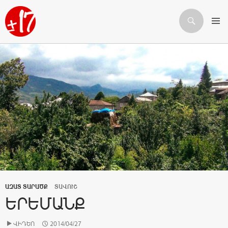
Որոնում
ԱՆՑՆԵԼ ԲՈՎԱՆԴԱԿՈՒԹՅԱՆԸ
ԱԶԱՏ ՏԱՐԱԾՔ
ՏԱՎՈՒՇ
ԵՐԵՄԱՆՔ
ՎԻԴԵՈ
2014/04/27