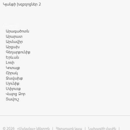
Կյանքի խզբզոցներ 2
Մարզեր
Արագածոտն
Արարատ
Արմավիր
Արցախ
Գեղարքունիք
Երևան
Լոռի
Կոտայք
Շիրակ
Ջավախք
Սյունիք
Սփյուռք
Վայոց Ձոր
Տավուշ
© 2026
«Մանանա» կենտրոն
|
Հետադարձ կապ
|
Նախագծի մասին
|