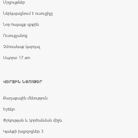
Մրցույթներ
Ներկայացնում է ուսուցիչը
Նոր հայացք գրքին
Ուսուցչանոց
Չմոռանաք կարդալ
Սպորտ 17.am
ՎԵՐՋԻՆ ՆՅՈՒԹԵՐ
Քաղաքային մենություն
Երեկո
Փրկության և կործանման միջև
Կյանքի խզբզոցներ 3