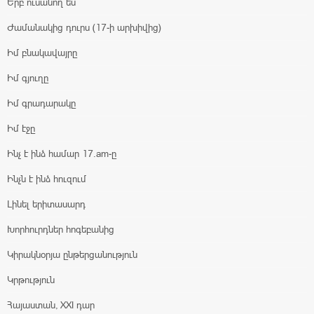
Երբ ուսանող ես
Ժամանակից դուրս (17-ի արխիվից)
Իմ բնակավայրը
Իմ գյուղը
Իմ գրադարակը
Իմ էջը
Ինչ է ինձ համար 17.am-ը
Ինչն է ինձ հուզում
Լինել երիտասարդ
Խորհուրդներ հոգեբանից
Կիրակնօրյա ընթերցանություն
Կրթություն
Հայաստան, XXI դար