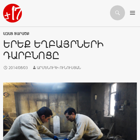
Որոնում
ԱՆՑՆԵԼ ԲՈՎԱՆԴԱԿՈՒԹՅԱՆԸ
ԱԶԱՏ ՏԱՐԱԾՔ
ԵՐԵՔ ԵՂԲԱՅՐՆԵՐԻ
ԴԱՐԲՆՈՑԸ
2014/08/03
ԱՐՄԵՆՈՒՀԻ ՈՒՆՈՒՍՅԱՆ