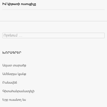
Իմ կիթառի ուսուցիչը
Search for:
ԽՈՐԱԳՐԵՐ
Ազատ տարածք
Ամենօրյա կյանք
Բանավեճ
Գիտահանրամատչելի
Երբ ուսանող ես