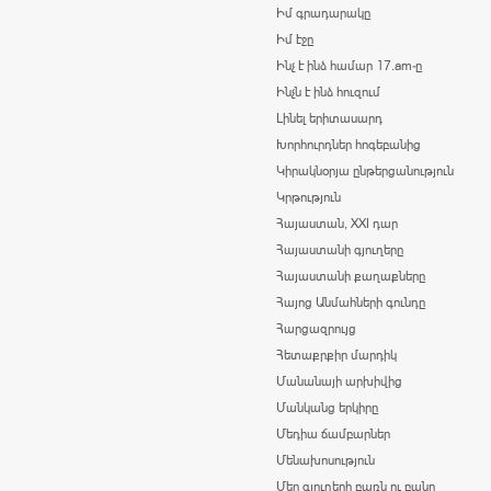
Իմ գրադարակը
Իմ էջը
Ինչ է ինձ համար 17.am-ը
Ինչն է ինձ հուզում
Լինել երիտասարդ
Խորհուրդներ հոգեբանից
Կիրակնօրյա ընթերցանություն
Կրթություն
Հայաստան, XXI դար
Հայաստանի գյուղերը
Հայաստանի քաղաքները
Հայոց Անմահների գունդը
Հարցազրույց
Հետաքրքիր մարդիկ
Մանանայի արխիվից
Մանկանց երկիրը
Մեդիա ճամբարներ
Մենախոսություն
Մեր գյուղերի բառն ու բանը