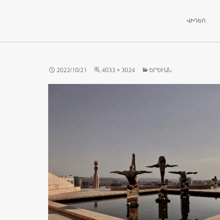
ԱՆՑՆԵԼ ԲՈ
ՎԻԴԵՈ
2022/10/21
4033 × 3024
ԵՐԵՒԱՆ