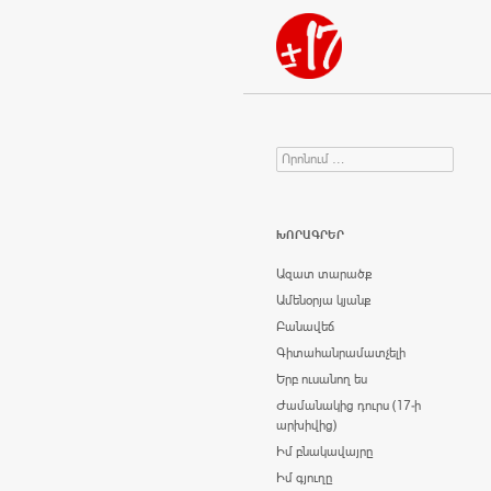
Որոնում
Search for:
ԽՈՐԱԳՐԵՐ
Ազատ տարածք
Ամենօրյա կյանք
Բանավեճ
Գիտահանրամատչելի
Երբ ուսանող ես
Ժամանակից դուրս (17-ի
արխիվից)
Իմ բնակավայրը
Իմ գյուղը