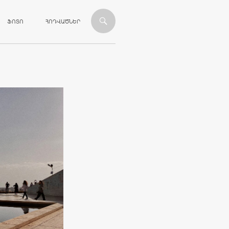
ՎԱՆԴԱԿՈՒԹՅԱՆԸ
ՖՈՏՈ
ՀՈԴՎԱԾՆԵՐ