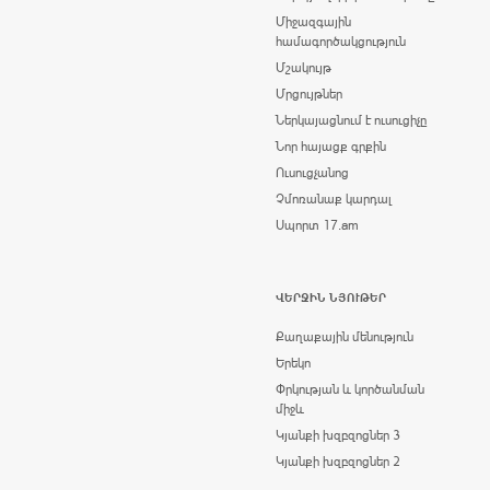
Միջազգային
համագործակցություն
Մշակույթ
Մրցույթներ
Ներկայացնում է ուսուցիչը
Նոր հայացք գրքին
Ուսուցչանոց
Չմոռանաք կարդալ
Սպորտ 17.am
ՎԵՐՋԻՆ ՆՅՈՒԹԵՐ
Քաղաքային մենություն
Երեկո
Փրկության և կործանման
միջև
Կյանքի խզբզոցներ 3
Կյանքի խզբզոցներ 2