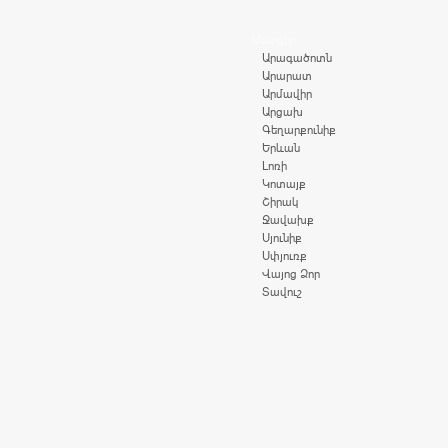
Մարզեր
Արագածոտն
Արարատ
Արմավիր
Արցախ
Գեղարքունիք
Երևան
Լոռի
Կոտայք
Շիրակ
Ջավախք
Սյունիք
Սփյուռք
Վայոց Ձոր
Տավուշ