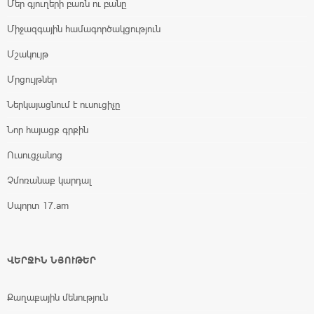
Մեր գյուղերի բառն ու բանը
Միջազգային համագործակցություն
Մշակույթ
Մրցույթներ
Ներկայացնում է ուսուցիչը
Նոր հայացք գրքին
Ուսուցչանոց
Չմոռանաք կարդալ
Սպորտ 17.am
ՎԵՐՋԻՆ ՆՅՈՒԹԵՐ
Քաղաքային մենություն