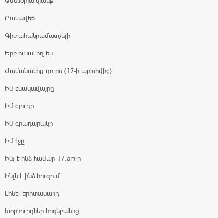
Ամենօրյա կյանք
Բանավեճ
Գիտահանրամատչելի
Երբ ուսանող ես
Ժամանակից դուրս (17-ի արխիվից)
Իմ բնակավայրը
Իմ գյուղը
Իմ գրադարակը
Իմ էջը
Ինչ է ինձ համար 17.am-ը
Ինչն է ինձ հուզում
Լինել երիտասարդ
Խորհուրդներ հոգեբանից