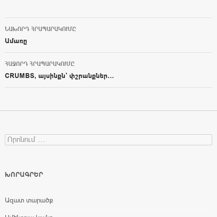
ՆԱԽՈՐԴ ՀՐԱՊԱՐԱԿՈՒՄԸ
Post navigation
Ամառը
ՀԱՋՈՐԴ ՀՐԱՊԱՐԱԿՈՒՄԸ
CRUMBS, այսինքն` փշրանքներ…
Search for:
ԽՈՐԱԳՐԵՐ
Ազատ տարածք