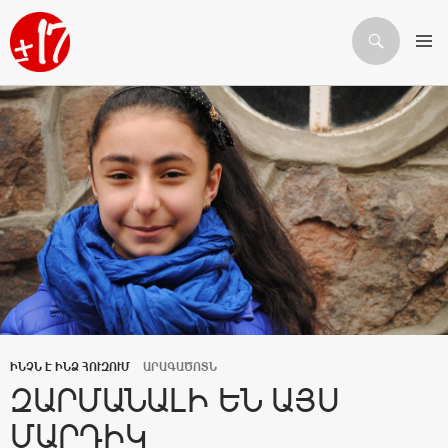
Որոնում
ԱՆՑՆԵԼ ԲՈՎԱՆԴԱԿՈՒԹՅԱՆԸ
ԻՆՉՆ Է ԻՆՁ ՀՈՒԶՈՒՄ
ԱՐԱԳԱԾՈՏՆ
ԶԱՐՄԱՆԱԼԻ ԵՆ ԱՅՍ
ՄԱՐԴԻԿ