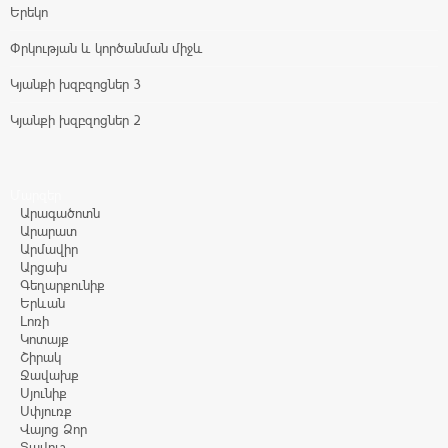
Երեկո
Փրկության և կործանման միջև
Կյանքի խզբզոցներ 3
Կյանքի խզբզոցներ 2
Մարզեր
Արագածոտն
Արարատ
Արմավիր
Արցախ
Գեղարքունիք
Երևան
Լոռի
Կոտայք
Շիրակ
Ջավախք
Սյունիք
Սփյուռք
Վայոց Ձոր
Տավուշ