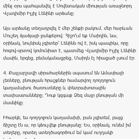
մինչ օրս պահպանվել է Սովետական միության առաջնորդ
Վլադիմիր Իլյիչ Լենինի արձանը։
Այս արձանը տեղադրվել է մեր շենքի բակում, մեր հարևան
Մուշեղ ձյաձյայի ջանքերով: Հիշո՞ւմ եք Մաիդին, նա,
օրինակ, նույնիսկ չգիտեր՝ Լենինն ով է, իսկ պապիկս, որը
հոգով-սրտով կոմունիստ է, պատմեց Վլադիմիր Իլյիչ Լենինի
մասին, երգեց, բեմականացրեց, Մաիդն էլ հիացած լսում էր։
4. Քայլարշավի սիրահարներին սպասում են Ամասիայի
լեռները, բնության հրաշքներ համարվող դողդոջուն
կաղամախու ծառուտները և փետրախոտային
տափաստանները։ Դուք կզգաք Ձեզ մայր բնության մի
մասնիկը։
Իհարկե, ես դողդոջուն կաղամախի, բան չգիտեմ, բայց
ճիշտը էն ա, որ կձուլվեք բնությանը: Ես, օրինակ, ունեմ իմ
տեղերը, որտեղ ստեղծագործում եմ կամ ուղղակի