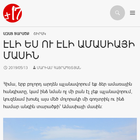
Որոնում
ԱՆՑՆԵԼ ԲՈՎԱՆԴԱԿՈՒԹՅԱՆԸ
ԱԶԱՏ ՏԱՐԱԾՔ
ՇԻՐԱԿ
ԷԼԻ ԵՍ ՈՒ ԷԼԻ ԱՄԱՍԻԱՅԻ
ՄԱՍԻՆ
2019/05/13
ՄԱՐԻԱՄ ՀԱՅՐԱՊԵՏՅԱՆ
Հիմա, երբ բոլորդ արդեն պլանավորում եք ձեր ամառային
հանգիստը, կամ ինձ նման ոչ մի բան էլ չեք պլանավորում,
կուզենամ խոսել այս մեծ մոլորակի մի գողտրիկ ու ինձ
համար անգին տարածքի՝ Ամասիայի մասին: