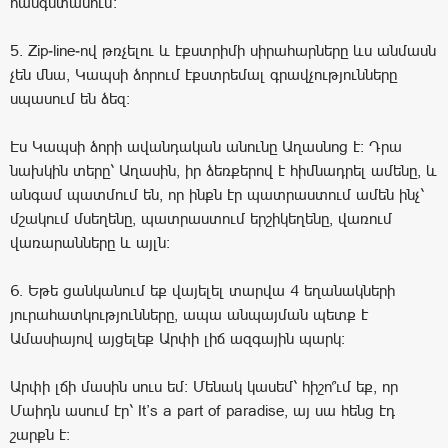
հանգստանում:
5. Zip-line-ով թռչելու և էքստրիմի սիրահարները ևս անմասն
չեն մնա, Կապսի ձորում էքստրեմալ գրավչությունները
սպասում են ձեզ։
Էս Կապսի ձորի ավանդական անունը Աղասնոց է: Դրա
նախկին տերը՝ Աղասին, իր ձեռքերով է հիմնադրել ամենը, և
անգամ պատմում են, որ ինքն էր պատրաստում ամեն ինչ՝
մշակում մսեղենը, պատրաստում երշիկեղենը, վառում
վառարանները և այլն:
6. Եթե ցանկանում եք վայելել տարվա 4 եղանակների
յուրահատկությունները, ապա անպայման պետք է
Ամասիայով այցելեք Արփի լիճ ազգային պարկ։
Արփի լճի մասին սուս եմ: Մենակ կասեմ՝ հիշո՞ւմ եք, որ
Մաիդն ասում էր՝ It’s a part of paradise, այ սա հենց էդ
շարքն է: