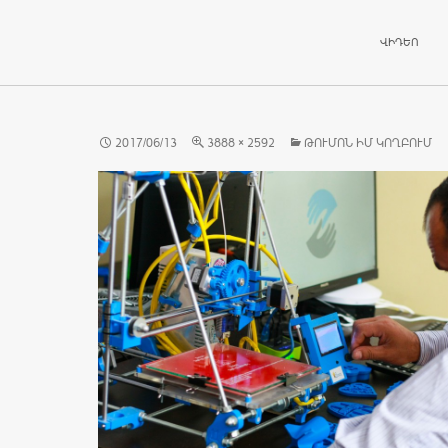
ԱՆՑՆԵԼ ԲՈ
ՎԻԴԵՈ
2017/06/13
3888 × 2592
ԹՈՒՄՈՆ ԻՄ ԿՈՂԲՈՒՄ