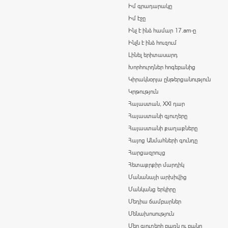
Իմ գրադարակը
Իմ էջը
Ինչ է ինձ համար 17.am-ը
Ինչն է ինձ հուզում
Լինել երիտասարդ
Խորհուրդներ հոգեբանից
Կիրակնօրյա ընթերցանություն
Կրթություն
Հայաստան, XXI դար
Հայաստանի գյուղերը
Հայաստանի քաղաքները
Հայոց Անմահների գունդը
Հարցազրույց
Հետաքրքիր մարդիկ
Մանանայի արխիվից
Մանկանց երկիրը
Մեդիա ճամբարներ
Մենախոսություն
Մեր գյուղերի բառն ու բանը