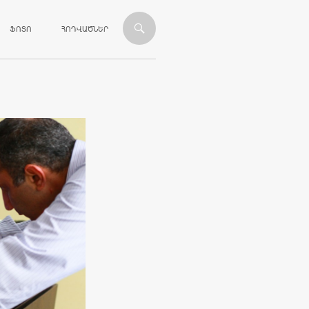
ՎԱՆԴԱԿՈՒԹՅԱՆԸ
ՖՈՏՈ
ՀՈԴՎԱԾՆԵՐ