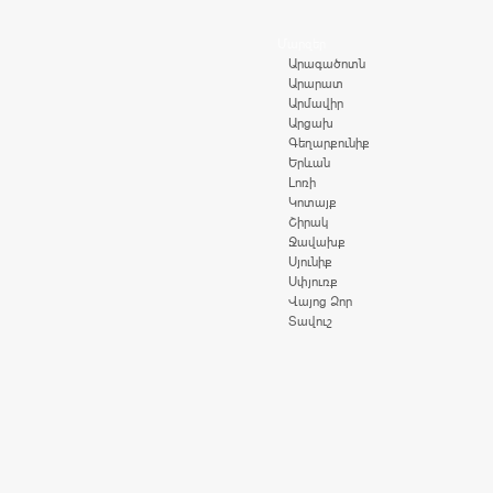
Մարզեր
Արագածոտն
Արարատ
Արմավիր
Արցախ
Գեղարքունիք
Երևան
Լոռի
Կոտայք
Շիրակ
Ջավախք
Սյունիք
Սփյուռք
Վայոց Ձոր
Տավուշ