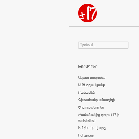
Որոնում
Search for:
ԽՈՐԱԳՐԵՐ
Ազատ տարածք
Ամենօրյա կյանք
Բանավեճ
Գիտահանրամատչելի
Երբ ուսանող ես
Ժամանակից դուրս (17-ի
արխիվից)
Իմ բնակավայրը
Իմ գյուղը