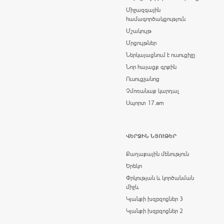
Միջազգային
համագործակցություն
Մշակույթ
Մրցույթներ
Ներկայացնում է ուսուցիչը
Նոր հայացք գրքին
Ուսուցչանոց
Չմոռանաք կարդալ
Սպորտ 17.am
ՎԵՐՋԻՆ ՆՅՈՒԹԵՐ
Քաղաքային մենություն
Երեկո
Փրկության և կործանման
միջև
Կյանքի խզբզոցներ 3
Կյանքի խզբզոցներ 2