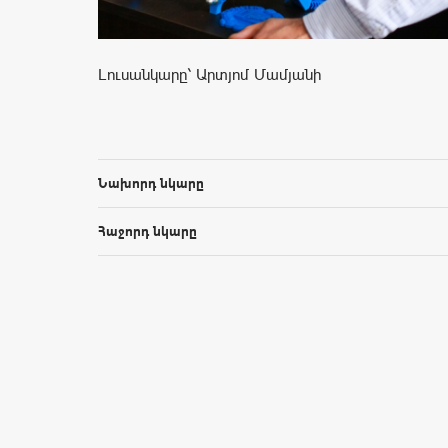
Լուսանկարը՝ Արտյոմ Մամյանի
Նախորդ նկարը
Հաջորդ նկարը