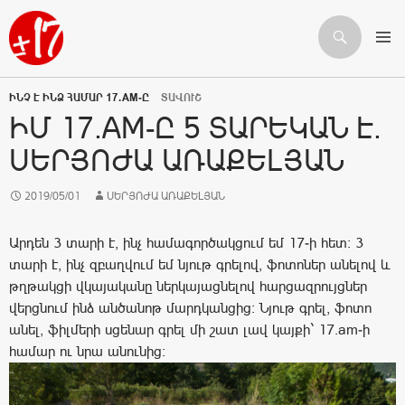
Որոնում
ԱՆՑՆԵԼ ԲՈՎԱՆԴԱԿՈՒԹՅԱՆԸ
ԻՆՉ Է ԻՆՁ ՀԱՄԱՐ 17.AM-Ը
ՏԱՎՈՒՇ
ԻՄ 17.AM-Ը 5 ՏԱՐԵԿԱՆ Է.
ՍԵՐՅՈԺԱ ԱՌԱՔԵԼՅԱՆ
2019/05/01
ՍԵՐՅՈԺԱ ԱՌԱՔԵԼՅԱՆ
Արդեն 3 տարի է, ինչ համագործակցում եմ 17-ի հետ: 3
տարի է, ինչ զբաղվում եմ նյութ գրելով, ֆոտոներ անելով և
թղթակցի վկայականը ներկայացնելով հարցազրույցներ
վերցնում ինձ անծանոթ մարդկանցից: Նյութ գրել, ֆոտո
անել, ֆիլմերի սցենար գրել մի շատ լավ կայքի` 17.am-ի
համար ու նրա անունից: