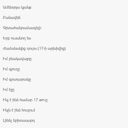
Ամենօրյա կյանք
Բանավեճ
Գիտահանրամատչելի
Երբ ուսանող ես
Ժամանակից դուրս (17-ի արխիվից)
Իմ բնակավայրը
Իմ գյուղը
Իմ գրադարակը
Իմ էջը
Ինչ է ինձ համար 17.am-ը
Ինչն է ինձ հուզում
Լինել երիտասարդ