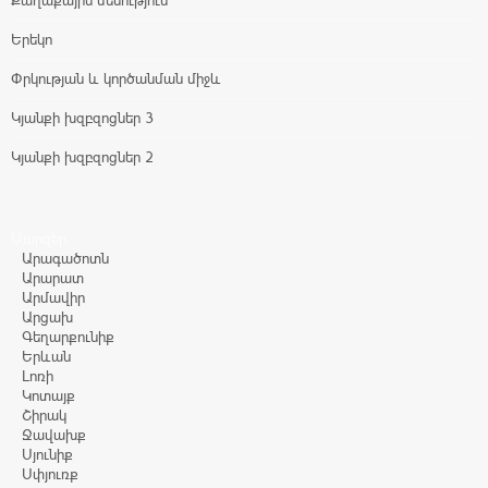
Քաղաքային մենություն
Երեկո
Փրկության և կործանման միջև
Կյանքի խզբզոցներ 3
Կյանքի խզբզոցներ 2
Մարզեր
Արագածոտն
Արարատ
Արմավիր
Արցախ
Գեղարքունիք
Երևան
Լոռի
Կոտայք
Շիրակ
Ջավախք
Սյունիք
Սփյուռք