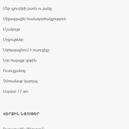
Մեր գյուղերի բառն ու բանը
Միջազգային համագործակցություն
Մշակույթ
Մրցույթներ
Ներկայացնում է ուսուցիչը
Նոր հայացք գրքին
Ուսուցչանոց
Չմոռանաք կարդալ
Սպորտ 17.am
ՎԵՐՋԻՆ ՆՅՈՒԹԵՐ