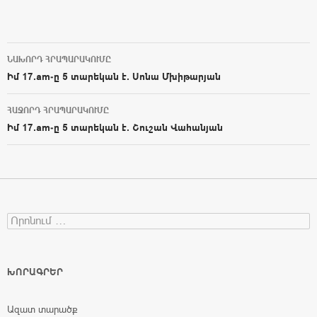
ՆԱԽՈՐԴ ՀՐԱՊԱՐԱԿՈՒՄԸ
Post navigation
Իմ 17.am-ը 5 տարեկան է. Սոնա Մխիթարյան
ՀԱՋՈՐԴ ՀՐԱՊԱՐԱԿՈՒՄԸ
Իմ 17.am-ը 5 տարեկան է. Շուշան Վահանյան
Search for:
ԽՈՐԱԳՐԵՐ
Ազատ տարածք