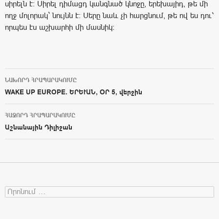
սիրելն է: Սիրել դիմացդ կանգնած կնոջը, երեխայիդ, թե մի
ողջ մոլորակ` նույնն է: Սերը նաև չի հարցնում, թե ով ես դու՝
որպես էս աշխարհի մի մասնիկ:
ՆԱԽՈՐԴ ՀՐԱՊԱՐԱԿՈՒՄԸ
Post navigation
WAKE UP EUROPE. ԵՐԵՒԱՆ, ՕՐ 5, վերջին
ՀԱՋՈՐԴ ՀՐԱՊԱՐԱԿՈՒՄԸ
Աշնանային Դիլիջան
Search for: