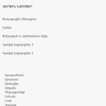
ՎԵՐՋԻՆ ՆՅՈՒԹԵՐ
Քաղաքային մենություն
Երեկո
Փրկության և կործանման միջև
Կյանքի խզբզոցներ 3
Կյանքի խզբզոցներ 2
Մարզեր
Արագածոտն
Արարատ
Արմավիր
Արցախ
Գեղարքունիք
Երևան
Լոռի
Կոտայք