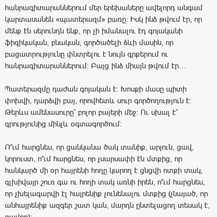
հանրագիտարաններում մեր երեխաները ավելորդ անգամ
կարտասանեն «պատերազմ» բառը: Իսկ ինձ թվում էր, որ
մենք էն սերունդն ենք, որ չի իմանալու էդ գոյականի
ֆիզիկական, բնական, գործածելի ձևի մասին, որ
բացատրությունը փնտրելու է նույն գրքերում ու
հանրագիտարաններում: Բայց ինձ միայն թվում էր…
Պատերազմը դաժան գոյական է: Խոսքի մասը պիտի
փոխվի, դարձվի բայ, որովհետև սուր գործողություն է:
Թերևս ամենասուրը՝ բոլոր բայերի մեջ: Ու սխալ է՝
գրությունից մինչև օգտագործում:
Ո՞ւմ հարցնես, որ ցանկանա ծակ տանիք, արյուն, ցավ,
կորուստ, ո՞ւմ հարցնես, որ չսարսափի էն մտքից, որ
հանկարծ մի օր հայրենի հողը կարող է ցնցվի ոտքի տակ,
գլխիվայր շուռ գա ու հողի տակ առնի իրեն, ո՞ւմ հարցնես,
որ չխելագարվի էլ հայրենիք չունենալու մտքից (չնայած, որ
անհայրենիք ազգեր շատ կան, մարդն ընտելացող տեսակ է,
ցավոք):