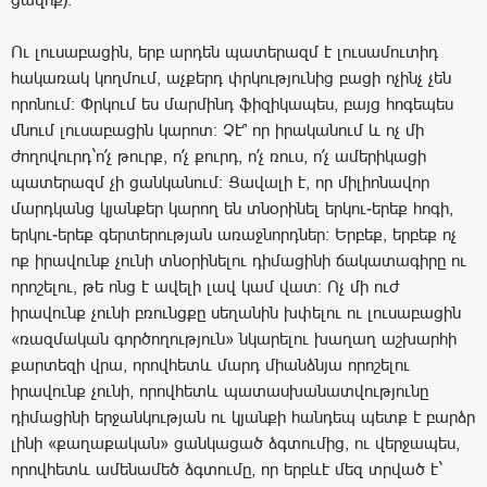
Ու լուսաբացին, երբ արդեն պատերազմ է լուսամուտիդ
հակառակ կողմում, աչքերդ փրկությունից բացի ոչինչ չեն
որոնում: Փրկում ես մարմինդ ֆիզիկապես, բայց հոգեպես
մնում լուսաբացին կարոտ: Չէ՞ որ իրականում և ոչ մի
ժողովուրդ`ո՛չ թուրք, ո՛չ քուրդ, ո՛չ ռուս, ո՛չ ամերիկացի
պատերազմ չի ցանկանում: Ցավալի է, որ միլիոնավոր
մարդկանց կյանքեր կարող են տնօրինել երկու-երեք հոգի,
երկու-երեք գերտերության առաջնորդներ: Երբեք, երբեք ոչ
ոք իրավունք չունի տնօրինելու դիմացինի ճակատագիրը ու
որոշելու, թե ոնց է ավելի լավ կամ վատ: Ոչ մի ուժ
իրավունք չունի բռունցքը սեղանին խփելու ու լուսաբացին
«ռազմական գործողություն» նկարելու խաղաղ աշխարհի
քարտեզի վրա, որովհետև մարդ միանձնյա որոշելու
իրավունք չունի, որովհետև պատասխանատվությունը
դիմացինի երջանկության ու կյանքի հանդեպ պետք է բարձր
լինի «քաղաքական» ցանկացած ձգտումից, ու վերջապես,
որովհետև ամենամեծ ձգտումը, որ երբևէ մեզ տրված է`