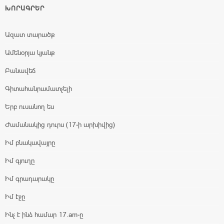
ԽՈՐԱԳՐԵՐ
Ազատ տարածք
Ամենօրյա կյանք
Բանավեճ
Գիտահանրամատչելի
Երբ ուսանող ես
Ժամանակից դուրս (17-ի արխիվից)
Իմ բնակավայրը
Իմ գյուղը
Իմ գրադարակը
Իմ էջը
Ինչ է ինձ համար 17.am-ը