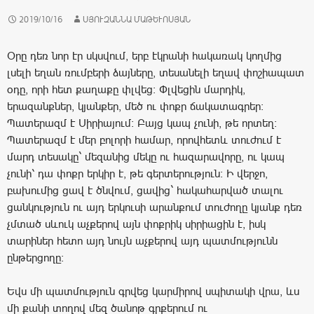
2019/10/16
ՍՅՈՒԶԱՆՆԱ ՄԱԹԵՒՈՍՅԱՆ
Օրը դեռ նոր էր սկսվում, երբ էկրանի հակառակ կողմից
լսելի եղան ռումբերի ձայները, տեսանելի եղավ փոշիապատ
օդը, որի հետ քաղաքը փլվեց: Փլվեցին մարդիկ,
երազանքներ, կյանքեր, մեծ ու փոքր ճակատագրեր:
Պատերազմ է Սիրիայում: Բայց կապ չունի, թե որտեղ:
Պատերազմ է մեր բոլորի համար, որովհետև տուժում է
մարդ տեսակը` մեզանից մեկը ու հազարավորը, ու կապ
չունի՝ դա փոքր երկիր է, թե գերտերություն: Ի վերջո,
բախումից ցավ է ծնվում, ցավից` հակահարված տալու
ցանկություն ու այդ երկուսի արանքում տուժողը կյանք դեռ
չմտած սևուկ աչքերով այն փոքրիկ սիրիացին է, իսկ
տարիներ հետո այդ նույն աչքերով այդ պատմությունն
ընթերցողը:
Եվս մի պատմություն գրվեց կարմիրով սպիտակի վրա, ևս
մի քանի տողով մեզ ծանոթ գրքերում ու