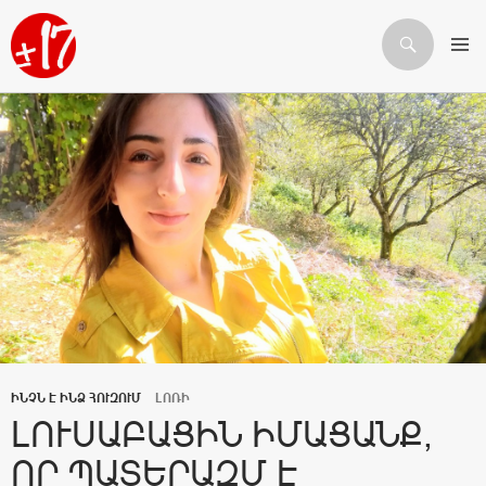
Որոնում
ԱՆՑՆԵԼ ԲՈՎԱՆԴԱԿՈՒԹՅԱՆԸ
ԻՆՉՆ Է ԻՆՁ ՀՈՒԶՈՒՄ
ԼՈՌԻ
ԼՈՒՍԱԲԱՑԻՆ ԻՄԱՑԱՆՔ,
ՈՐ ՊԱՏԵՐԱԶՄ Է