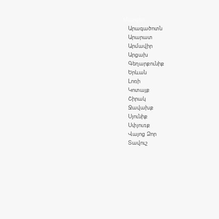
Մարզեր
Արագածոտն
Արարատ
Արմավիր
Արցախ
Գեղարքունիք
Երևան
Լոռի
Կոտայք
Շիրակ
Ջավախք
Սյունիք
Սփյուռք
Վայոց Ձոր
Տավուշ