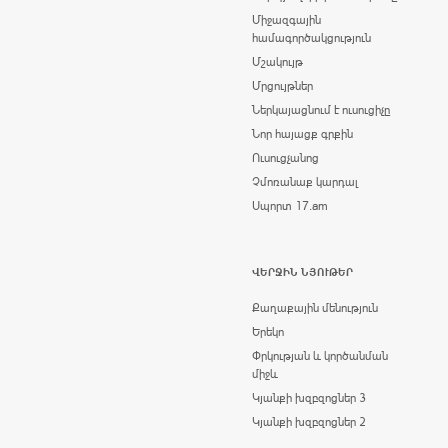
Միջազգային
համագործակցություն
Մշակույթ
Մրցույթներ
Ներկայացնում է ուսուցիչը
Նոր հայացք գրքին
Ուսուցչանոց
Չմոռանաք կարդալ
Սպորտ 17.am
ՎԵՐՋԻՆ ՆՅՈՒԹԵՐ
Քաղաքային մենություն
Երեկո
Փրկության և կործանման
միջև
Կյանքի խզբզոցներ 3
Կյանքի խզբզոցներ 2