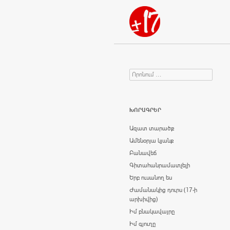
Որոնում
Search for:
ԽՈՐԱԳՐԵՐ
Ազատ տարածք
Ամենօրյա կյանք
Բանավեճ
Գիտահանրամատչելի
Երբ ուսանող ես
Ժամանակից դուրս (17-ի
արխիվից)
Իմ բնակավայրը
Իմ գյուղը