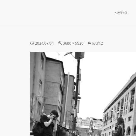
ԱՆՑՆԵԼ ԲՈ
ՎԻԴԵՈ
2024/07/04
3680 × 5520
ԽԱՌԸ