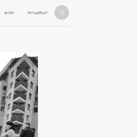
ՎԱՆԴԱԿՈՒԹՅԱՆԸ
ՖՈՏՈ
ՀՈԴՎԱԾՆԵՐ