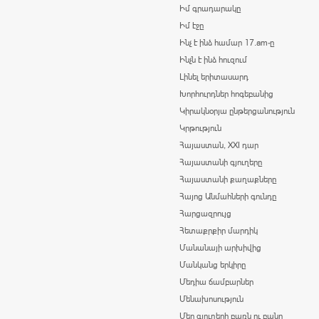
Իմ գրադարակը
Իմ էջը
Ինչ է ինձ համար 17.am-ը
Ինչն է ինձ հուզում
Լինել երիտասարդ
Խորհուրդներ հոգեբանից
Կիրակնօրյա ընթերցանություն
Կրթություն
Հայաստան, XXI դար
Հայաստանի գյուղերը
Հայաստանի քաղաքները
Հայոց Անմահների գունդը
Հարցազրույց
Հետաքրքիր մարդիկ
Մանանայի արխիվից
Մանկանց երկիրը
Մեդիա ճամբարներ
Մենախոսություն
Մեր գյուղերի բառն ու բանը