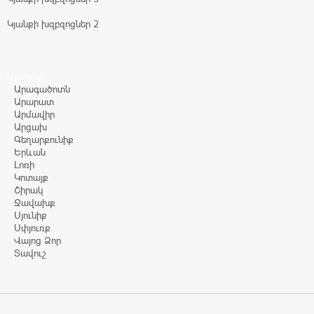
Կյանքի խզբզոցներ 2
Մարզեր
Արագածոտն
Արարատ
Արմավիր
Արցախ
Գեղարքունիք
Երևան
Լոռի
Կոտայք
Շիրակ
Ջավախք
Սյունիք
Սփյուռք
Վայոց Ձոր
Տավուշ