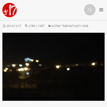
Որոնում
ԱՆՑՆԵԼ ԲՈՎԱՆԴԱԿՈՒԹՅԱՆԸ
2014/12/17
2185 × 1457
ԽՈՀԵՐ ՊԱՏԿԵՐՆԵՐԻ ՄԵՋ