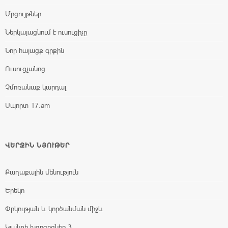
Մրցույթներ
Ներկայացնում է ուսուցիչը
Նոր հայացք գրքին
Ուսուցչանոց
Չմոռանաք կարդալ
Սպորտ 17.am
ՎԵՐՋԻՆ ՆՅՈՒԹԵՐ
Քաղաքային մենություն
Երեկո
Փրկության և կործանման միջև
Կյանքի խզբզոցներ 3