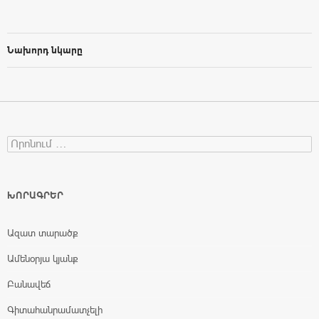
Նախորդ նկարը
Search for:
ԽՈՐԱԳՐԵՐ
Ազատ տարածք
Ամենօրյա կյանք
Բանավեճ
Գիտահանրամատչելի