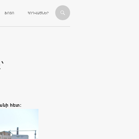
ՎԱՆԴԱԿՈՒԹՅԱՆԸ
ՖՈՏՈ
ՀՈԴՎԱԾՆԵՐ
`
անի հետ: