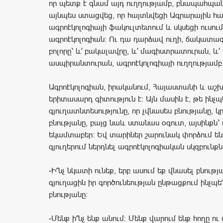
որ պետք է գնամ այդ ուղղությամբ, բնապահպա
այնպես ստացվեց, որ հայտնվեցի Ագրարային հ
ագրոէկոլոգիայի ֆակուլտետում և սկսեցի ուսու
ագրոէկոլոգիան։ Ու դա դարձավ ուղի, ճակատագ
բոլորը՝ և՛ բակալավրը, և՛ մագիստրատուրան, և՛
ասպիրանտուրան, ագրոէկոլոգիայի ուղղությամբ 
Ագրոէկոլոգիան, իրականում, Հայաստանի և աշ
երիտասարդ գիտություն է։ Այն մասին է, թե ինչպ
գյուղատնտեսությունը, որ չվնասես բնությանը, կ
բնությանը, բայց նաև ստանաս օգուտ, այսինքն՝ 
եկամտաբեր։ Եվ տարիներ շարունակ փորձում ե
գյուղերում ներդնել ագրոէկոլոգիական սկզբունքն
-Ի՞նչ նկատի ունեք, երբ ասում եք վնասել բնությ
գյուղացին իր գործունեության ընթացքում ինչպե՞
բնությանը։
-Մենք ի՞նչ ենք անում։ Մենք վարում ենք հողը ո