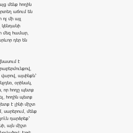
այց մենք հողին
որտեղ աճում են
 ոչ մի այլ
ղ կենդանի
ի մեզ համար,
րևոր դեր են
վնասում է
րաբերմունքով,
արով, այսինքն՝
նչդեռ, օրինակ,
ն, որ հողը պետք
ել, հողին պետք
տք է լինի միշտ
, սարերում, մենք
ո՛ւն դարձրեք՝
նի, այն միշտ
անգվածով։ Եթե