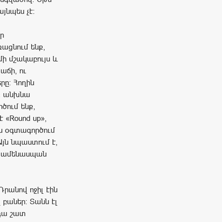
յնպես չէ։
որ
ռացնում ենք,
մի մշակաբույս և
աճի, ու
րը։ Հողին
նք անխնա
ծում ենք,
 «Round up»,
րն օգտագործում
Այն նպաստում է,
 և ամենասպան
Դրանով ոջիլ էին
 բաներ։ Տանն էլ
 դա շատ