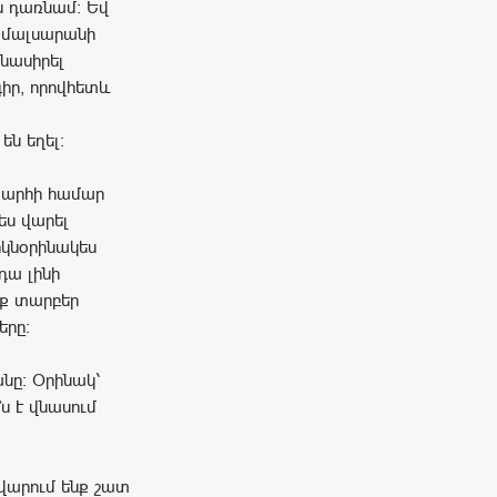
ն դառնամ։ Եվ
ամալսարանի
մնասիրել
իր, որովհետև
են եղել։
խարհի համար
ես վարել
րկնօրինակես
դա լինի
նք տարբեր
երը։
անը։ Օրինակ՝
ս է վնասում
ւ վարում ենք շատ