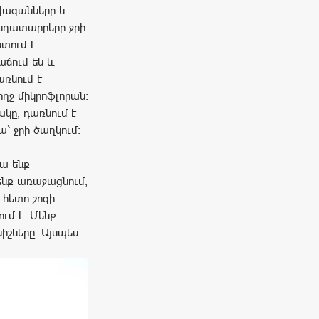
ավազանները և
նդատարրերը ջրի
տում է
աճում են և
առնում է
ողջ միկրոֆլորան։
ակը, դառնում է
՝ ջրի ծաղկում։
կա ենք
ենք առաջացնում,
 հետո շոգի
ւմ է։ Մենք
իշները։ Այսպես