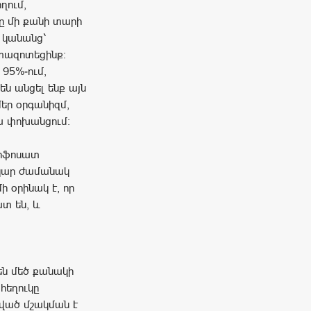
ղում,
նը մի քանի տարի
 կանանց՝
ետազոտեցինք։
 95%-ում,
են անցել ենք այն
եր օրգանիզմ,
դա փոխանցում։
լիֆոսատ
րկար ժամանակ
մի օրինակ է, որ
տ են, և
ն մեծ քանակի
հեղուկը
ված մշակման է