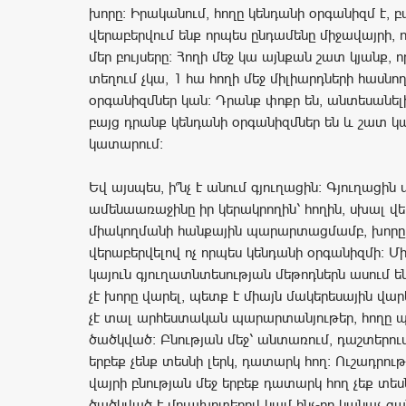
խորը։ Իրականում, հողը կենդանի օրգանիզմ է, բ
վերաբերվում ենք որպես ընդամենը միջավայրի, 
մեր բույսերը։ Հողի մեջ կա այնքան շատ կյանք, որ
տեղում չկա, 1 հա հողի մեջ միլիարդների հասնո
օրգանիզմներ կան։ Դրանք փոքր են, անտեսանել
բայց դրանք կենդանի օրգանիզմներ են և շատ կա
կատարում։
Եվ այսպես, ի՞նչ է անում գյուղացին։ Գյուղացին 
ամենաառաջինը իր կերակրողին՝ հողին, սխալ վե
միակողմանի հանքային պարարտացմամբ, խորը վ
վերաբերվելով ոչ որպես կենդանի օրգանիզմի։ Մի
կայուն գյուղատնտեսության մեթոդներն ասում ե
չէ խորը վարել, պետք է միայն մակերեսային վար
չէ տալ արհեստական պարարտանյութեր, հողը պե
ծածկված։ Բնության մեջ՝ անտառում, դաշտերում
երբեք չենք տեսնի լերկ, դատարկ հող։ Ուշադրությ
վայրի բնության մեջ երբեք դատարկ հող չեք տես
ծածկված է մոլախոտերով կամ ինչ-որ կանաչ զ