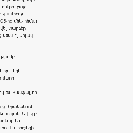
ւտները, բայց
ղել ամբողջ
6-ից մինչ հիմա)
վել տարբեր
 մեկն էլ Սոլակ
ւթյամբ։
ևոր է եղել
տ մարդ։
իկ եմ, «ասֆալտի
ւց։ Իրականում
եսության։ Եվ երբ
առնալ, ես
ում և որոշեցի,