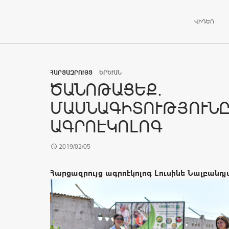
ԱՆՑՆԵԼ ԲՈ
ՎԻԴԵՈ
ՀԱՐՑԱԶՐՈՒՅՑ
ԵՐԵՒԱՆ
ԾԱՆՈԹԱՑԵՔ.
ՄԱՍՆԱԳԻՏՈՒԹՅՈՒՆԸ
ԱԳՐՈԷԿՈԼՈԳ
2019/02/05
Հարցազրույց ագրոէկոլոգ Լուսինե Նալբանդյ