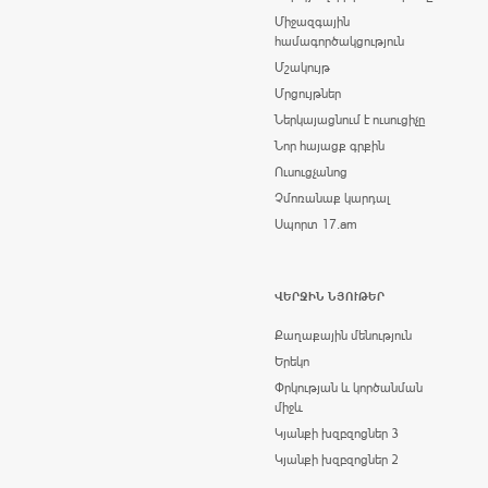
Միջազգային
համագործակցություն
Մշակույթ
Մրցույթներ
Ներկայացնում է ուսուցիչը
Նոր հայացք գրքին
Ուսուցչանոց
Չմոռանաք կարդալ
Սպորտ 17.am
ՎԵՐՋԻՆ ՆՅՈՒԹԵՐ
Քաղաքային մենություն
Երեկո
Փրկության և կործանման
միջև
Կյանքի խզբզոցներ 3
Կյանքի խզբզոցներ 2