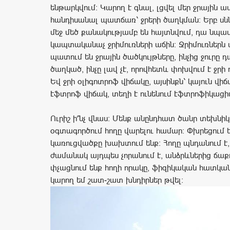
ենթարկվում։ Կարող է գնալ, լցվել մեր ջրային 
հանդիսանալ պատճառ՝ ջրերի ծաղկման։ Երբ սն
մեջ մեծ քանակությամբ են հայտնվում, դա նպաս
կապտականաչ ջրիմուռների աճին։ Ջրիմուռներն 
պատում են ջրային ծածկույթները, ինչից ջուրը դ
ծաղկած, ինչը լավ չէ, որովհետև փոխվում է ջրի 
Եվ ջրի օլիգոտրոֆ վիճակը, այսինքն՝ կայուն վիճ
էֆտրոֆ վիճակ, տեղի է ունենում էֆտրոֆիկացիա
Ուրիշ ի՞նչ վնաս։ Մենք անընդհատ ծանր տեխնի
օգտագործում հողը վարելու համար։ Փխրեցում 
կառուցվածքը խախտում ենք։ Հողը պնդանում է,
ժամանակ այդպես չորանում է, անձրևներից ճաքո
փչացնում ենք հողի որակը, ֆիզիկական հատկան
կարող եմ շատ-շատ խնդիրներ թվել։