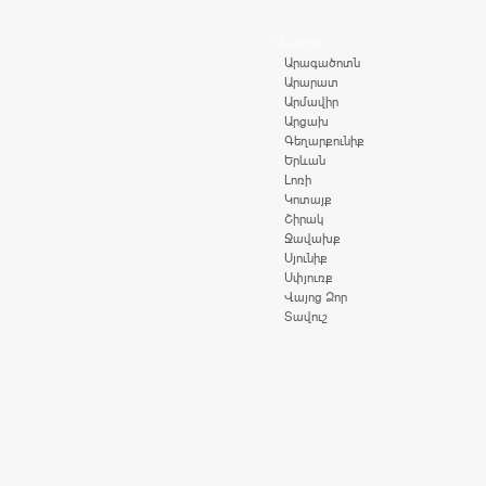
Մարզեր
Արագածոտն
Արարատ
Արմավիր
Արցախ
Գեղարքունիք
Երևան
Լոռի
Կոտայք
Շիրակ
Ջավախք
Սյունիք
Սփյուռք
Վայոց Ձոր
Տավուշ