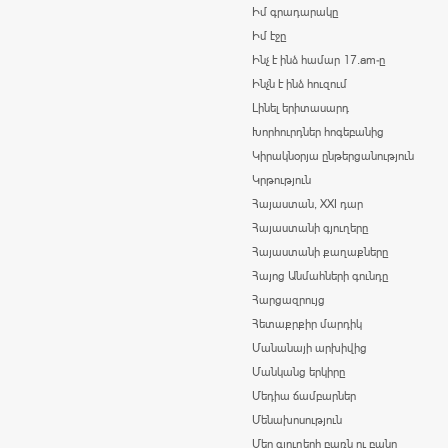
Իմ գրադարակը
Իմ էջը
Ինչ է ինձ համար 17.am-ը
Ինչն է ինձ հուզում
Լինել երիտասարդ
Խորհուրդներ հոգեբանից
Կիրակնօրյա ընթերցանություն
Կրթություն
Հայաստան, XXI դար
Հայաստանի գյուղերը
Հայաստանի քաղաքները
Հայոց Անմահների գունդը
Հարցազրույց
Հետաքրքիր մարդիկ
Մանանայի արխիվից
Մանկանց երկիրը
Մեդիա ճամբարներ
Մենախոսություն
Մեր գյուղերի բառն ու բանը