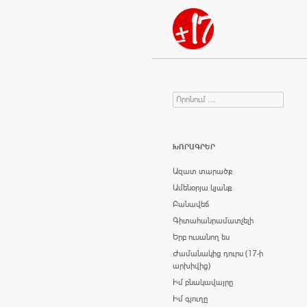
Որոնում
Search for:
ԽՈՐԱԳՐԵՐ
Ազատ տարածք
Ամենօրյա կյանք
Բանավեճ
Գիտահանրամատչելի
Երբ ուսանող ես
Ժամանակից դուրս (17-ի
արխիվից)
Իմ բնակավայրը
Իմ գյուղը