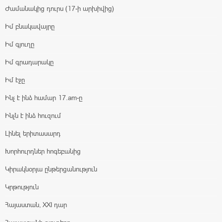
Ժամանակից դուրս (17-ի արխիվից)
Իմ բնակավայրը
Իմ գյուղը
Իմ գրադարակը
Իմ էջը
Ինչ է ինձ համար 17.am-ը
Ինչն է ինձ հուզում
Լինել երիտասարդ
Խորհուրդներ հոգեբանից
Կիրակնօրյա ընթերցանություն
Կրթություն
Հայաստան, XXI դար