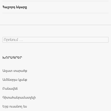
Հաջորդ նկարը
Search for:
ԽՈՐԱԳՐԵՐ
Ազատ տարածք
Ամենօրյա կյանք
Բանավեճ
Գիտահանրամատչելի
Երբ ուսանող ես