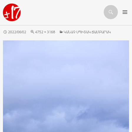
Որոնում
ԱՆՑՆԵԼ ԲՈՎԱՆԴԱԿՈՒԹՅԱՆԸ
2022/06/02
4752 × 3168
ԿԱՆԱՉ ՍՊԻՏԱԿ ՃԱՄԲԱՐԱԿ