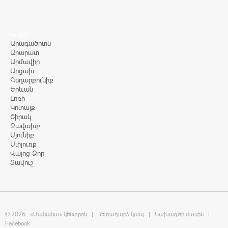
Մարզեր
Արագածոտն
Արարատ
Արմավիր
Արցախ
Գեղարքունիք
Երևան
Լոռի
Կոտայք
Շիրակ
Ջավախք
Սյունիք
Սփյուռք
Վայոց Ձոր
Տավուշ
© 2026
«Մանանա» կենտրոն
|
Հետադարձ կապ
|
Նախագծի մասին
|
Facebook