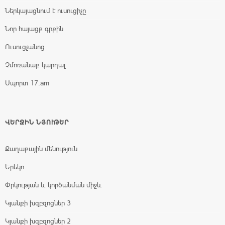
Ներկայացնում է ուսուցիչը
Նոր հայացք գրքին
Ուսուցչանոց
Չմոռանաք կարդալ
Սպորտ 17.am
ՎԵՐՋԻՆ ՆՅՈՒԹԵՐ
Քաղաքային մենություն
Երեկո
Փրկության և կործանման միջև
Կյանքի խզբզոցներ 3
Կյանքի խզբզոցներ 2