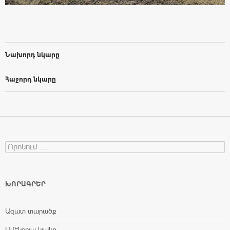
Նախորդ նկարը
Հաջորդ նկարը
Search for:
ԽՈՐԱԳՐԵՐ
Ազատ տարածք
Ամենօրյա կյանք