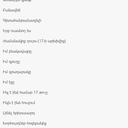
Բանավեճ
Գիտահանրամատչելի
Երբ ուսանող ես
Ժամանակից դուրս (17-ի արխիվից)
Իմ բնակավայրը
Իմ գյուղը
Իմ գրադարակը
Իմ էջը
Ինչ է ինձ համար 17.am-ը
Ինչն է ինձ հուզում
Լինել երիտասարդ
Խորհուրդներ հոգեբանից