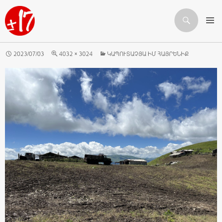
Որոնում
ԱՆՑՆԵԼ ԲՈՎԱՆԴԱԿՈՒԹՅԱՆԸ
2023/07/03
4032 × 3024
ԿԱՊՈՒՏԱՉՅԱ ԻՄ ՀԱՅՐԵՆԻՔ