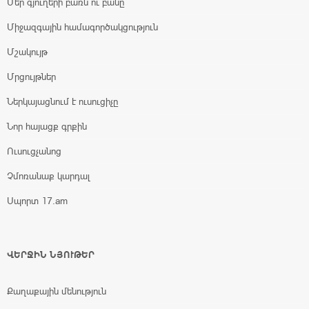
Մեր գյուղերի բառն ու բանը
Միջազգային համագործակցություն
Մշակույթ
Մրցույթներ
Ներկայացնում է ուսուցիչը
Նոր հայացք գրքին
Ուսուցչանոց
Չմոռանաք կարդալ
Սպորտ 17.am
ՎԵՐՋԻՆ ՆՅՈՒԹԵՐ
Քաղաքային մենություն