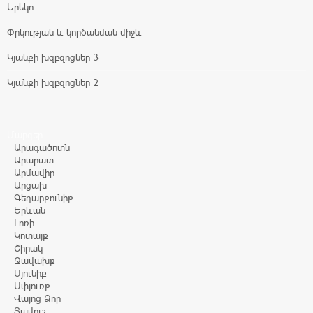
Երեկո
Փրկության և կործանման միջև
Կյանքի խզբզոցներ 3
Կյանքի խզբզոցներ 2
Մարզեր
Արագածոտն
Արարատ
Արմավիր
Արցախ
Գեղարքունիք
Երևան
Լոռի
Կոտայք
Շիրակ
Ջավախք
Սյունիք
Սփյուռք
Վայոց Ձոր
Տավուշ