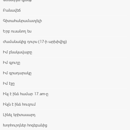
Բանավեճ
Գիտահանրամատչելի
Երբ ուսանող ես
Ժամանակից դուրս (17-ի արխիվից)
Իմ բնակավայրը
Իմ գյուղը
Իմ գրադարակը
Իմ էջը
Ինչ է ինձ համար 17.am-ը
Ինչն է ինձ հուզում
Լինել երիտասարդ
Խորհուրդներ հոգեբանից