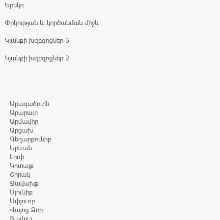
Երեկո
Փրկության և կործանման միջև
Կյանքի խզբզոցներ 3
Կյանքի խզբզոցներ 2
Մարզեր
Արագածոտն
Արարատ
Արմավիր
Արցախ
Գեղարքունիք
Երևան
Լոռի
Կոտայք
Շիրակ
Ջավախք
Սյունիք
Սփյուռք
Վայոց Ձոր
Տավուշ