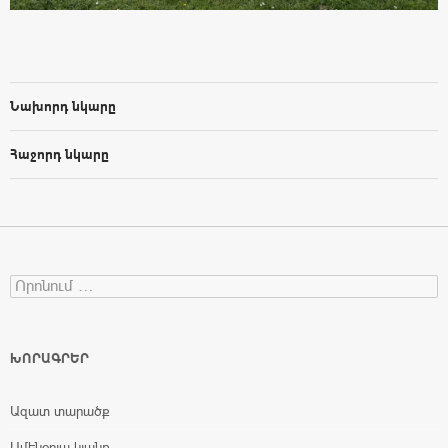
Նախորդ նկարը
Հաջորդ նկարը
Search for:
ԽՈՐԱԳՐԵՐ
Ազատ տարածք
Ամենօրյա կյանք