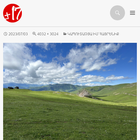
Որոնում
ԱՆՑՆԵԼ ԲՈՎԱՆԴԱԿՈՒԹՅԱՆԸ
2023/07/03
4032 × 3024
ԿԱՊՈՒՏԱՉՅԱ ԻՄ ՀԱՅՐԵՆԻՔ