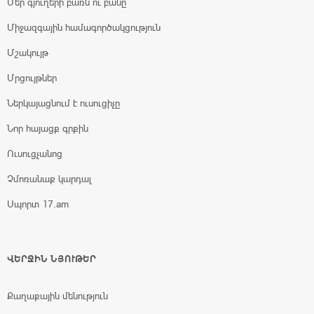
Մեր գյուղերի բառն ու բանը
Միջազգային համագործակցություն
Մշակույթ
Մրցույթներ
Ներկայացնում է ուսուցիչը
Նոր հայացք գրքին
Ուսուցչանոց
Չմոռանաք կարդալ
Սպորտ 17.am
ՎԵՐՋԻՆ ՆՅՈՒԹԵՐ
Քաղաքային մենություն