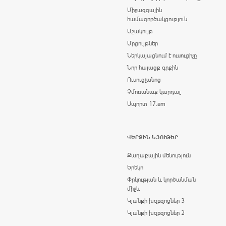
Միջազգային
համագործակցություն
Մշակույթ
Մրցույթներ
Ներկայացնում է ուսուցիչը
Նոր հայացք գրքին
Ուսուցչանոց
Չմոռանաք կարդալ
Սպորտ 17.am
ՎԵՐՋԻՆ ՆՅՈՒԹԵՐ
Քաղաքային մենություն
Երեկո
Փրկության և կործանման
միջև
Կյանքի խզբզոցներ 3
Կյանքի խզբզոցներ 2