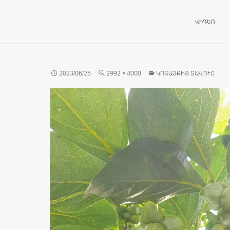
ԱՆՑՆԵԼ ԲՈ
ՎԻԴԵՈ
2023/06/25
2992 × 4000
ԿՈՏԱՅՔԻՑ ՏԱՎՈՒՇ