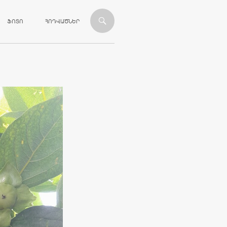
ՎԱՆԴԱԿՈՒԹՅԱՆԸ
ՖՈՏՈ
ՀՈԴՎԱԾՆԵՐ