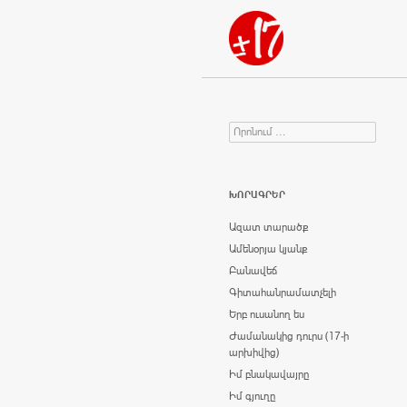
Որոնում
Search for:
ԽՈՐԱԳՐԵՐ
Ազատ տարածք
Ամենօրյա կյանք
Բանավեճ
Գիտահանրամատչելի
Երբ ուսանող ես
Ժամանակից դուրս (17-ի
արխիվից)
Իմ բնակավայրը
Իմ գյուղը