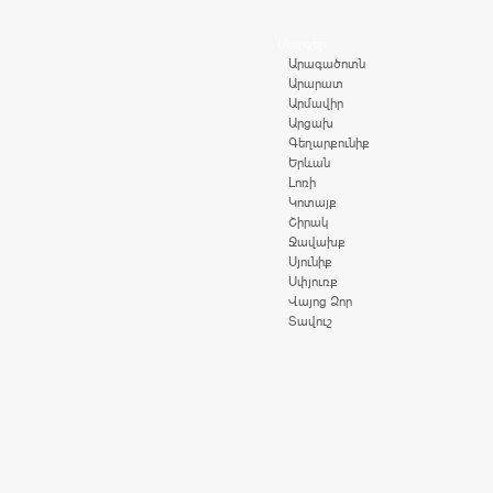
Մարզեր
Արագածոտն
Արարատ
Արմավիր
Արցախ
Գեղարքունիք
Երևան
Լոռի
Կոտայք
Շիրակ
Ջավախք
Սյունիք
Սփյուռք
Վայոց Ձոր
Տավուշ