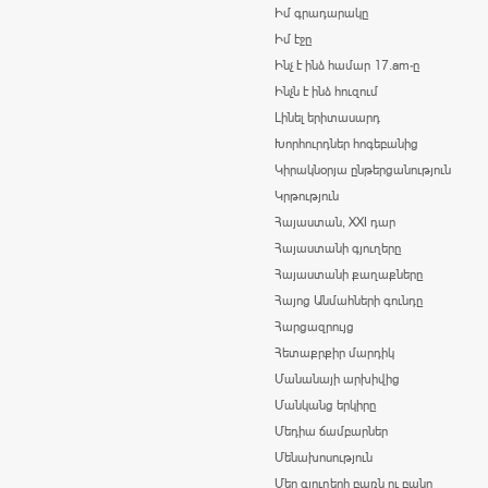
Իմ գրադարակը
Իմ էջը
Ինչ է ինձ համար 17.am-ը
Ինչն է ինձ հուզում
Լինել երիտասարդ
Խորհուրդներ հոգեբանից
Կիրակնօրյա ընթերցանություն
Կրթություն
Հայաստան, XXI դար
Հայաստանի գյուղերը
Հայաստանի քաղաքները
Հայոց Անմահների գունդը
Հարցազրույց
Հետաքրքիր մարդիկ
Մանանայի արխիվից
Մանկանց երկիրը
Մեդիա ճամբարներ
Մենախոսություն
Մեր գյուղերի բառն ու բանը